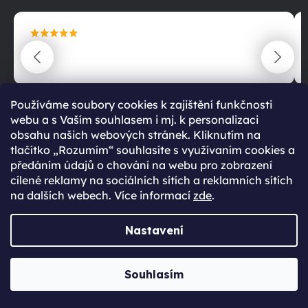
maximální spokojenost
22.06.2025
Používáme soubory cookies k zajištění funkčnosti
webu a s Vaším souhlasem i mj. k personalizaci
obsahu našich webových stránek. Kliknutím na
tlačítko „Rozumím“ souhlasíte s využívaním cookies a
předáním údajů o chování na webu pro zobrazení
cílené reklamy na sociálních sítích a reklamních sítích
RATING TITLE
na dalších webech. Více informací
zde
.
99 %
Nastavení
Souhlasím
RATING PARAGRAPH