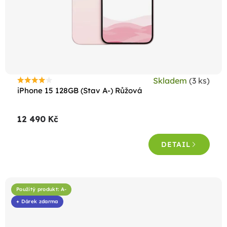
Skladem
(3 ks)
Průměrné
iPhone 15 128GB (Stav A-) Růžová
hodnocení
produktu
12 490 Kč
je
4,4
DETAIL
z
5
hvězdiček.
Použitý produkt: A-
+ Dárek zdarma