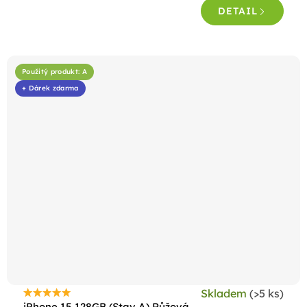
DETAIL
z
5
hvězdiček.
Použitý produkt: A
+ Dárek zdarma
Skladem
(>5 ks)
Průměrné
iPhone 15 128GB (Stav A) Růžová