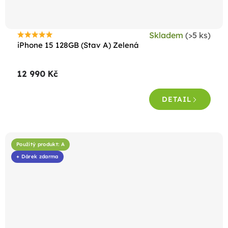
Skladem
(>5 ks)
Průměrné
iPhone 15 128GB (Stav A) Zelená
hodnocení
produktu
12 990 Kč
je
4,5
DETAIL
z
5
hvězdiček.
Použitý produkt: A
+ Dárek zdarma