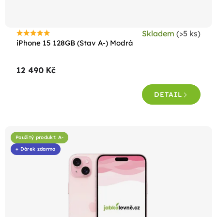
Skladem
(>5 ks)
Průměrné
iPhone 15 128GB (Stav A-) Modrá
hodnocení
produktu
12 490 Kč
je
4,6
DETAIL
z
5
hvězdiček.
Použitý produkt: A-
+ Dárek zdarma