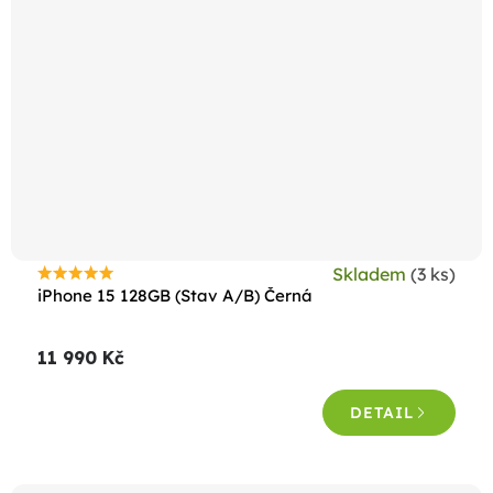
Skladem
(3 ks)
Průměrné
iPhone 15 128GB (Stav A/B) Černá
hodnocení
produktu
11 990 Kč
je
4,8
DETAIL
z
5
hvězdiček.