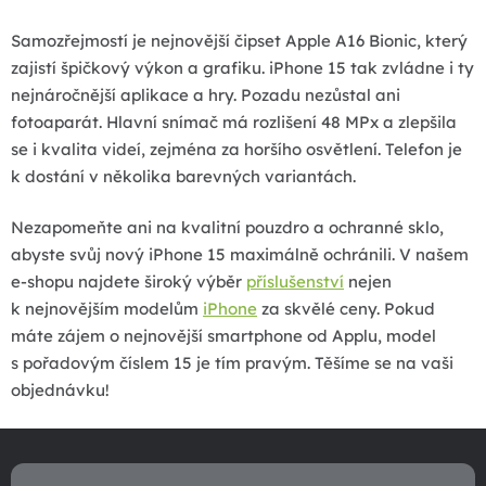
ý
p
Samozřejmostí je nejnovější čipset Apple A16 Bionic, který
i
zajistí špičkový výkon a grafiku. iPhone 15 tak zvládne i ty
s
nejnáročnější aplikace a hry. Pozadu nezůstal ani
u
fotoaparát. Hlavní snímač má rozlišení 48 MPx a zlepšila
se i kvalita videí, zejména za horšího osvětlení. Telefon je
k dostání v několika barevných variantách.
Nezapomeňte ani na kvalitní pouzdro a ochranné sklo,
abyste svůj nový iPhone 15 maximálně ochránili. V našem
e-shopu najdete široký výběr
příslušenství
nejen
k nejnovějším modelům
iPhone
za skvělé ceny. Pokud
máte zájem o nejnovější smartphone od Applu, model
s pořadovým číslem 15 je tím pravým. Těšíme se na vaši
objednávku!
Z
á