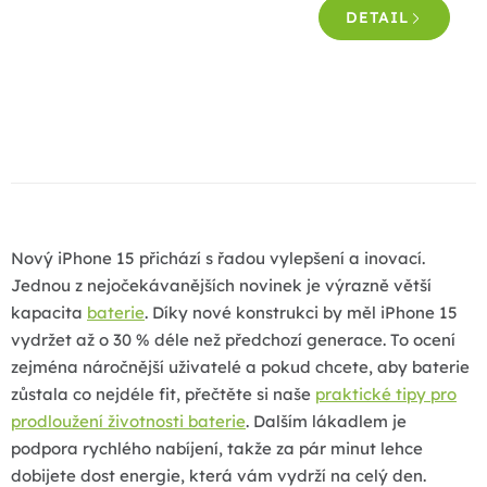
DETAIL
z
5
hvězdiček.
O
v
l
á
d
a
Nový iPhone 15 přichází s řadou vylepšení a inovací.
c
Jednou z nejočekávanějších novinek je výrazně větší
í
kapacita
baterie
. Díky nové konstrukci by měl iPhone 15
p
vydržet až o 30 % déle než předchozí generace. To ocení
r
zejména náročnější uživatelé a pokud chcete, aby baterie
v
zůstala co nejdéle fit, přečtěte si naše
praktické tipy pro
k
prodloužení životnosti baterie
. Dalším lákadlem je
y
podpora rychlého nabíjení, takže za pár minut lehce
v
dobijete dost energie, která vám vydrží na celý den.