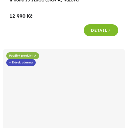
hodnocení
produktu
12 990 Kč
je
4,6
DETAIL
z
5
hvězdiček.
Použitý produkt: A
+ Dárek zdarma