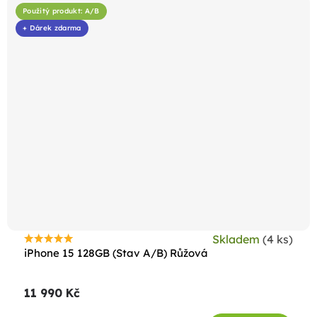
Použitý produkt: A/B
+ Dárek zdarma
Skladem
(4 ks)
Průměrné
iPhone 15 128GB (Stav A/B) Růžová
hodnocení
produktu
11 990 Kč
je
4,8