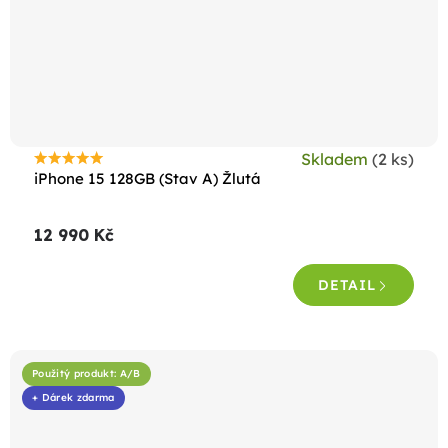
Skladem
(2 ks)
Průměrné
iPhone 15 128GB (Stav A) Žlutá
hodnocení
produktu
12 990 Kč
je
4,6
DETAIL
z
5
hvězdiček.
Použitý produkt: A/B
+ Dárek zdarma