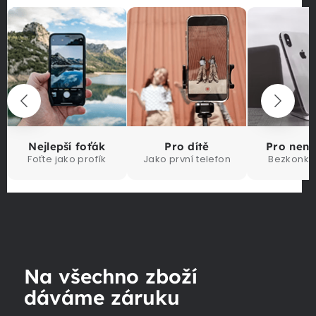
Nejlepší foťák
Pro dítě
Pro nen
Foťte jako profík
Jako první telefon
Bezkonku
Na všechno zboží
dáváme záruku