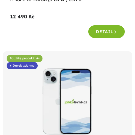
hodnocení
produktu
12 490 Kč
je
4,6
DETAIL
z
5
hvězdiček.
Použitý produkt: A-
+ Dárek zdarma