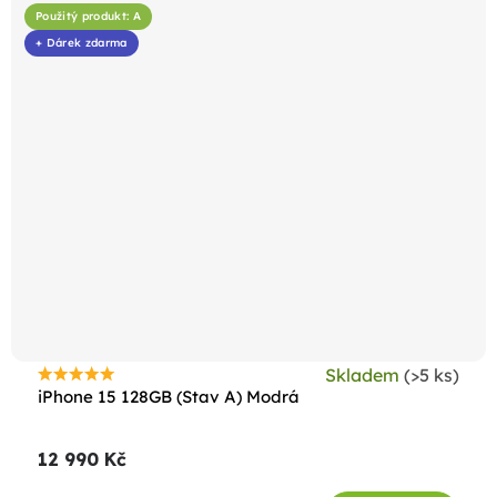
Použitý produkt: A
+ Dárek zdarma
Skladem
(>5 ks)
Průměrné
iPhone 15 128GB (Stav A) Modrá
hodnocení
produktu
12 990 Kč
je
4,5