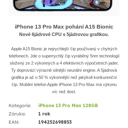
iPhone 13 Pro Max pohání A15 Bionic
Nové 6jádrové CPU s 5jádrovou grafikou.
Apple A15 Bionic je nejrychlejší čip používaný v chytrých
telefonech. Jde o superrychlý čip vyráběný 5nm technologií
složený ze 2 výkonných a 4 efektivních výpočetních jader.
Ty doprovází výrazně silnější neurální engine. A 5jádrová
grafika je až o 50 % výkonnější než jakýkoli konkurenční
čip. Mobilní telefon Apple iPhone 13 Pro Max má výkonu
víc než dost.
Kategorie
:
iPhone 13 Pro Max 128GB
Záruka
:
1 rok
EAN
:
194252698853