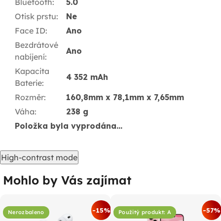
Bluetooth
:
5.0
Otisk prstu
:
Ne
Face ID
:
Ano
Bezdrátové
Ano
nabíjení
:
Kapacita
4 352 mAh
Baterie
:
Rozměr
:
160,8mm x 78,1mm x 7,65mm
Váha
:
238 g
Položka byla vyprodána…
High-contrast mode
Mohlo by Vás zajímat
-15%
-57%
Nerozbaleno
Použitý produkt: A