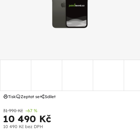
hvězdiček.
Tisk
Zeptat se
Sdílet
31 990 Kč
–67 %
10 490 Kč
10 490 Kč
bez DPH
Měrná