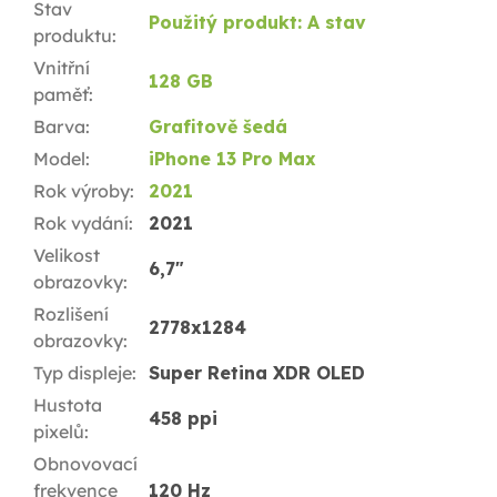
Stav
Použitý produkt: A stav
produktu
:
Vnitřní
128 GB
paměť
:
Barva
:
Grafitově šedá
Model
:
iPhone 13 Pro Max
Rok výroby
:
2021
Rok vydání
:
2021
Velikost
6,7"
obrazovky
:
Rozlišení
2778x1284
obrazovky
:
Typ displeje
:
Super Retina XDR OLED
Hustota
458 ppi
pixelů
:
Obnovovací
frekvence
120 Hz