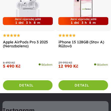
Jarní výprodej ještě
Jarní výprodej ještě
1
dni
3
h
8
m
1
dni
3
h
8
m
Apple AirPods Pro 3 2025
iPhone 15 128GB (Stav A)
(Nerozbaleno)
Růžová
6 490 Kč
29 990 Kč
Skladem
Skladem
5 490 Kč
12 990 Kč
DETAIL
DETAIL
Z
á
Instagram