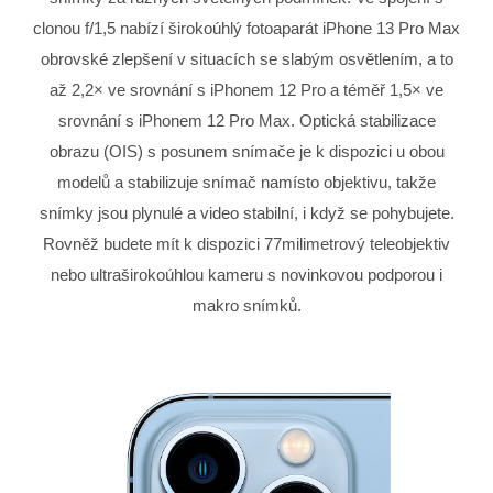
clonou f/1,5 nabízí širokoúhlý fotoaparát iPhone 13 Pro Max
obrovské zlepšení v situacích se slabým osvětlením, a to
až 2,2× ve srovnání s iPhonem 12 Pro a téměř 1,5× ve
srovnání s iPhonem 12 Pro Max. Optická stabilizace
obrazu (OIS) s posunem snímače je k dispozici u obou
modelů a stabilizuje snímač namísto objektivu, takže
snímky jsou plynulé a video stabilní, i když se pohybujete.
Rovněž budete mít k dispozici 77milimetrový teleobjektiv
nebo ultraširokoúhlou kameru s novinkovou podporou i
makro snímků.