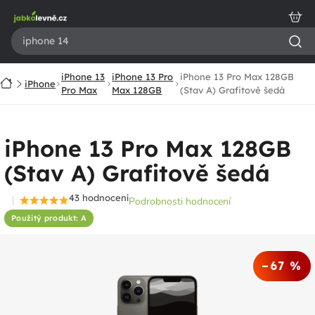
Přejít
na
obsah
iPhone 13
iPhone 13 Pro
iPhone 13 Pro Max 128GB
Domů
iPhone
Pro Max
Max 128GB
(Stav A) Grafitově šedá
iPhone 13 Pro Max 128GB
(Stav A) Grafitově šedá
43 hodnocení
Podrobnosti hodnocení
Průměrné
Použitý produkt: A
hodnocení
produktu
je
–67 %
4,7
z
5