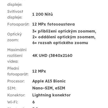
displeje
:
Svítivost
1 200 Nitů
displeje
:
Fotoaparát
:
12 MPx fotosoustava
3× přiblížení optickým zoomem,
Optický
2× oddálení optickým zoomem,
zoom
:
6× rozsah optického zoomu
Maximální
rozlišení
4K UHD (3840x2160
videa
:
Přední
12 MPx
fotoaparát
:
Procesor
:
Apple A15 Bionic
SIM
:
Nano-SIM, eSIM
Konektor
:
Lightning konektor
Wi-Fi
:
6