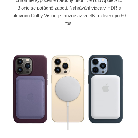
ohromně výpočetně náročný úkon, že i čip Apple A15
Bionic se pořádně zapotí. Nahrávání videa v HDR s
aktivním Dolby Vision je možné až ve 4K rozlišení při 60
fps.