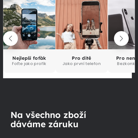
Nejlepší foťák
Pro dítě
Pro nen
Foťte jako profík
Jako první telefon
Bezkonku
Na všechno zboží
dáváme záruku