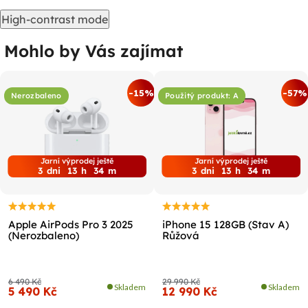
High-contrast mode
Mohlo by Vás zajímat
-15%
-57%
Nerozbaleno
Použitý produkt: A
Jarní výprodej ještě
Jarní výprodej ještě
3
dni
13
h
34
m
3
dni
13
h
34
m
Apple AirPods Pro 3 2025
iPhone 15 128GB (Stav A)
(Nerozbaleno)
Růžová
6 490 Kč
29 990 Kč
Skladem
Skladem
5 490 Kč
12 990 Kč