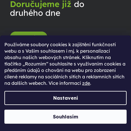
Doručujeme již
do
druhého dne
ZJISTI VÍCE
Používáme soubory cookies k zajištění funkčnosti
webu a s Vaším souhlasem i mj. k personalizaci
obsahu našich webových stránek. Kliknutím na
tlačítko „Rozumím“ souhlasíte s využívaním cookies a
předáním údajů o chování na webu pro zobrazení
cílené reklamy na sociálních sítích a reklamních sítích
na dalších webech. Více informací
zde
.
Nastavení
Poznej náš tým
Souhlasím
Jabkolevně