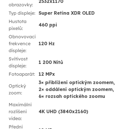
2532x1170
obrazovky
:
Typ displeje
:
Super Retina XDR OLED
Hustota
460 ppi
pixelů
:
Obnovovací
frekvence
120 Hz
displeje
:
Svítivost
1 200 Nitů
displeje
:
Fotoaparát
:
12 MPx
3× přiblížení optickým zoomem,
Optický
2× oddálení optickým zoomem,
zoom
:
6× rozsah optického zoomu
Maximální
rozlišení
4K UHD (3840x2160)
videa
:
Přední