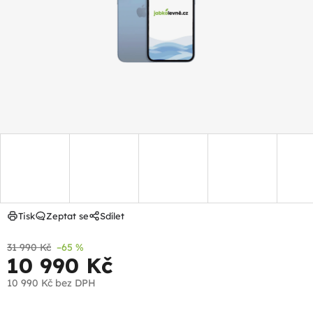
hvězdiček.
Tisk
Zeptat se
Sdílet
31 990 Kč
–65 %
10 990 Kč
10 990 Kč
bez DPH
Měrná