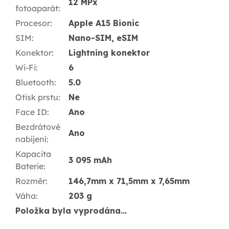
12 MPx
fotoaparát
:
Procesor
:
Apple A15 Bionic
SIM
:
Nano-SIM, eSIM
Konektor
:
Lightning konektor
Wi-Fi
:
6
Bluetooth
:
5.0
Otisk prstu
:
Ne
Face ID
:
Ano
Bezdrátové
Ano
nabíjení
:
Kapacita
3 095 mAh
Baterie
:
Rozměr
:
146,7mm x 71,5mm x 7,65mm
Váha
:
203 g
Položka byla vyprodána…