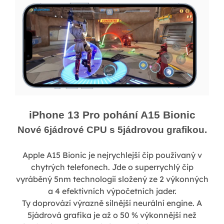
iPhone 13 Pro pohání A15 Bionic
Nové 6jádrové CPU s 5jádrovou grafikou.
Apple A15 Bionic je nejrychlejší čip používaný v
chytrých telefonech. Jde o superrychlý čip
vyráběný 5nm technologií složený ze 2 výkonných
a 4 efektivních výpočetních jader.
Ty doprovází výrazně silnější neurální engine. A
5jádrová grafika je až o 50 % výkonnější než