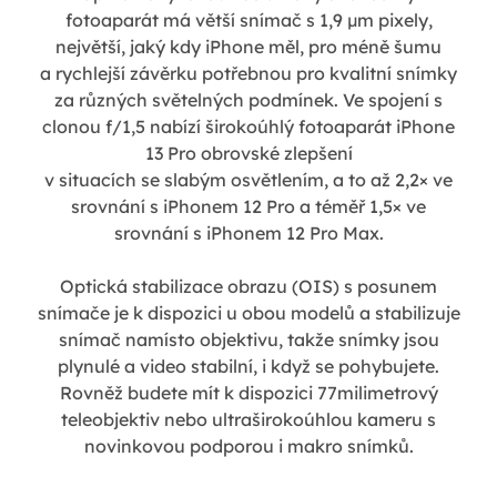
fotoaparát má větší snímač s 1,9 µm pixely,
největší, jaký kdy iPhone měl, pro méně šumu
a rychlejší závěrku potřebnou pro kvalitní snímky
za různých světelných podmínek. Ve spojení s
clonou f/1,5 nabízí širokoúhlý fotoaparát iPhone
13 Pro obrovské zlepšení
v situacích se slabým osvětlením, a to až 2,2× ve
srovnání s iPhonem 12 Pro a téměř 1,5× ve
srovnání s iPhonem 12 Pro Max.
Optická stabilizace obrazu (OIS) s posunem
snímače je k dispozici u obou modelů a stabilizuje
snímač namísto objektivu, takže snímky jsou
plynulé a video stabilní, i když se pohybujete.
Rovněž budete mít k dispozici 77milimetrový
teleobjektiv nebo ultraširokoúhlou kameru s
novinkovou podporou i makro snímků.