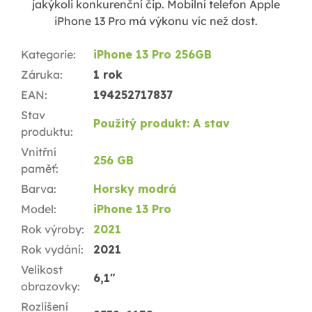
jakýkoli konkurenční čip. Mobilní telefon Apple
iPhone 13 Pro má výkonu víc než dost.
Kategorie
:
iPhone 13 Pro 256GB
Záruka
:
1 rok
EAN
:
194252717837
Stav
Použitý produkt: A stav
produktu
:
Vnitřní
256 GB
paměť
:
Barva
:
Horsky modrá
Model
:
iPhone 13 Pro
Rok výroby
:
2021
Rok vydání
:
2021
Velikost
6,1"
obrazovky
:
Rozlišení