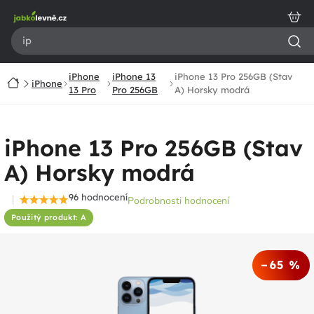
Přejít
na
obsah
iPhone
iPhone 13
iPhone 13 Pro 256GB (Stav
Domů
iPhone
13 Pro
Pro 256GB
A) Horsky modrá
iPhone 13 Pro 256GB (Stav
A) Horsky modrá
96 hodnocení
Podrobnosti hodnocení
Průměrné
Použitý produkt: A
hodnocení
produktu
je
–65 %
4,5
z
5