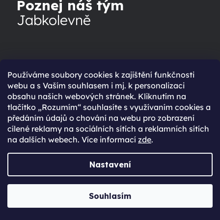
Poznej náš tým
Jabkolevně
POZNAT
Používáme soubory cookies k zajištění funkčnosti
webu a s Vaším souhlasem i mj. k personalizaci
obsahu našich webových stránek. Kliknutím na
tlačítko „Rozumím“ souhlasíte s využívaním cookies a
předáním údajů o chování na webu pro zobrazení
cílené reklamy na sociálních sítích a reklamních sítích
na dalších webech. Více informací
zde
.
Nastavení
Navštiv nás
Souhlasím
na prodejně v Praze