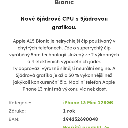
Bionic
Nové 6jádrové CPU s 5jádrovou
grafikou.
Apple A15 Bionic je nejrychlejší čip používaný v
chytrých telefonech. Jde o superrychlý čip
vyráběný 5nm technologií složený ze 2 výkonných
a 4 efektivních výpočetních jader.
Ty doprovází výrazně silnější neurální engine. A
5jádrová grafika je až o 50 % výkonnější než
jakýkoli konkurenční čip. Mobilní telefon Apple
iPhone 13 mini má výkonu víc než dost.
Kategorie
:
iPhone 13 Mini 128GB
Záruka
:
1 rok
EAN
:
194252690048
Použitý produkt: A-