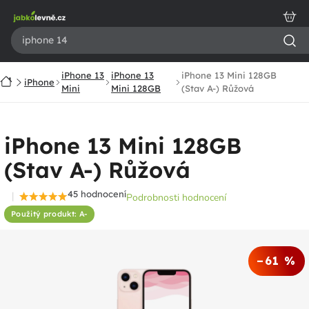
Přejít
na
obsah
iPhone 13
iPhone 13
iPhone 13 Mini 128GB
Domů
iPhone
Mini
Mini 128GB
(Stav A-) Růžová
iPhone 13 Mini 128GB
(Stav A-) Růžová
45 hodnocení
Podrobnosti hodnocení
Průměrné
Použitý produkt: A-
hodnocení
produktu
je
–61 %
4,6
z
5