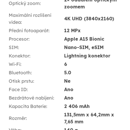
Optický zoom
:
zoomem
Maximální rozlišení
4K UHD (3840x2160)
videa
:
Přední fotoaparát
:
12 MPx
Procesor
:
Apple A15 Bionic
SIM
:
Nano-SIM, eSIM
Konektor
:
Lightning konektor
Wi-Fi
:
6
Bluetooth
:
5.0
Otisk prstu
:
Ne
Face ID
:
Ano
Bezdrátové nabíjení
:
Ano
Kapacita Baterie
:
2 406 mAh
131,5mm x 64,2mm x
Rozměr
:
7,65 mm
Váha
:
140 g