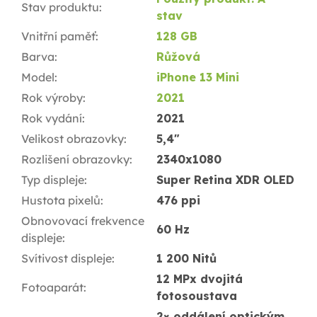
Stav produktu
:
stav
Vnitřní paměť
:
128 GB
Barva
:
Růžová
Model
:
iPhone 13 Mini
Rok výroby
:
2021
Rok vydání
:
2021
Velikost obrazovky
:
5,4"
Rozlišení obrazovky
:
2340x1080
Typ displeje
:
Super Retina XDR OLED
Hustota pixelů
:
476 ppi
Obnovovací frekvence
60 Hz
displeje
:
Svítivost displeje
:
1 200 Nitů
12 MPx dvojitá
Fotoaparát
:
fotosoustava
2× oddálení optickým