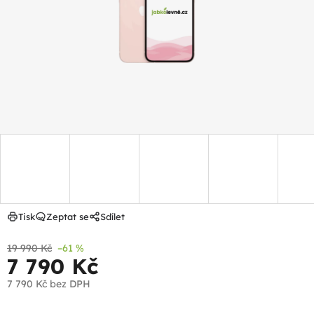
hvězdiček.
Tisk
Zeptat se
Sdílet
19 990 Kč
–61 %
7 790 Kč
7 790 Kč
bez DPH
Měrná