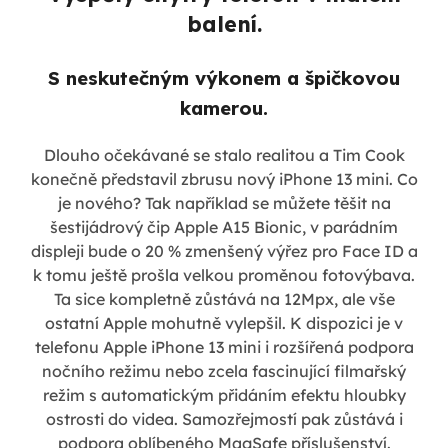
balení.
S neskutečným výkonem a špičkovou
kamerou.
Dlouho očekávané se stalo realitou a Tim Cook
konečně představil zbrusu nový iPhone 13 mini. Co
je nového? Tak například se můžete těšit na
šestijádrový čip Apple A15 Bionic, v parádním
displeji bude o 20 % zmenšený výřez pro Face ID a
k tomu ještě prošla velkou proměnou fotovýbava.
Ta sice kompletně zůstává na 12Mpx, ale vše
ostatní Apple mohutně vylepšil. K dispozici je v
telefonu Apple iPhone 13 mini i rozšířená podpora
nočního režimu nebo zcela fascinující filmařský
režim s automatickým přidáním efektu hloubky
ostrosti do videa. Samozřejmostí pak zůstává i
podpora oblíbeného MagSafe příslušenství.