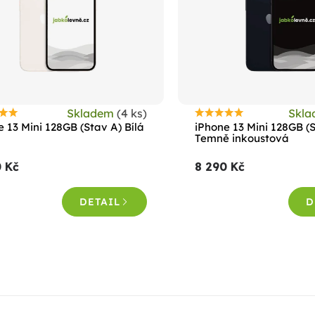
Skladem
(4 ks)
Skl
růměrné
Průměrné
 13 Mini 128GB (Stav A) Bílá
iPhone 13 Mini 128GB (
odnocení
hodnocení
Temně inkoustová
roduktu
produktu
0 Kč
8 290 Kč
e
je
,5
4,5
DETAIL
D
z
5
vězdiček.
hvězdiček.