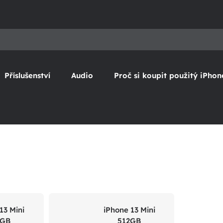
Příslušenství
Audio
Proč si koupit použitý iPhon
13 Mini
iPhone 13 Mini
6GB
512GB