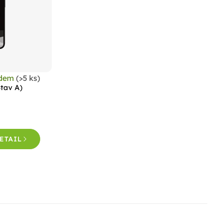
adem
(>5 ks)
Stav A)
ETAIL