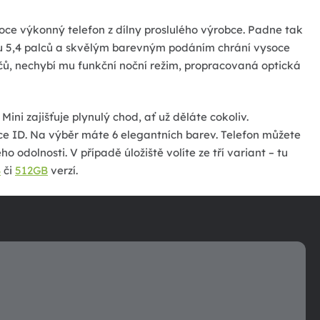
ce výkonný telefon z dílny proslulého výrobce. Padne tak
kou 5,4 palců a skvělým barevným podáním chrání vysoce
čů, nechybí mu funkční noční režim, propracovaná optická
ini zajišťuje plynulý chod, ať už děláte cokoliv.
ace ID. Na výběr máte 6 elegantních barev. Telefon můžete
ho odolnosti. V případě úložiště volíte ze tří variant – tu
B
či
512GB
verzí.