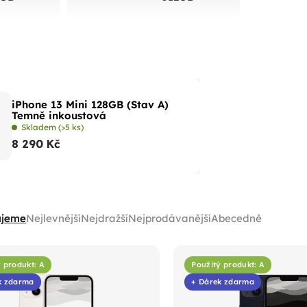
iPhone 13 Mini 128GB (Stav A)
Temně inkoustová
Skladem
(>5 ks)
8 290 Kč
ujeme
Nejlevnější
Nejdražší
Nejprodávanější
Abecedně
 produkt: A
Použitý produkt: A
k zdarma
+ Dárek zdarma