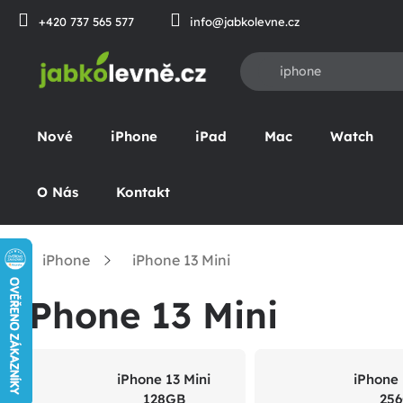
Přejít
+420 737 565 577
info@jabkolevne.cz
na
obsah
Nové
iPhone
iPad
Mac
Watch
O Nás
Kontakt
iPhone
iPhone 13 Mini
Domů
iPhone 13 Mini
iPhone 13 Mini
iPhone 
128GB
25