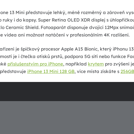
hone 13 Mini představuje lehký, méně rozměrný a zároveň vyso
o ruky i do kapsy. Super Retina OLED XDR displej s úhlopříč
klo Ceramic Shield. Fotoaparát disponuje dvojicí 12Mpx sníma
ce videa ani možnost natáčení v profesionálním 4K rozlišení.
řízení je špičkový procesor Apple A15 Bionic, který iPhonu 13 M
ostí je i čtečka otisků prstů, podpora 5G sítí nebo funkce F
také
příslušenstvím pro iPhone
, například
krytem
pro zvýšení je
 představuje
iPhone 13 Mini 128 GB
, více místa získáte s
256G