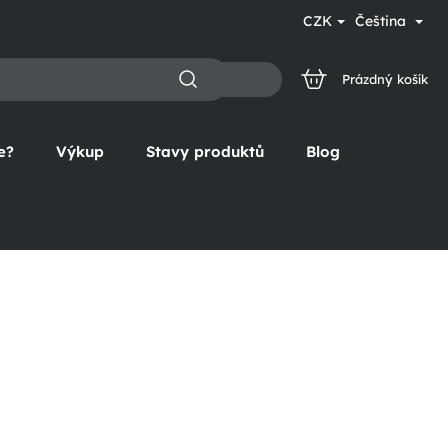
CZK
Čeština
Prázdný košík
NÁKUPNÍ
KOŠÍK
e?
Výkup
Stavy produktů
Blog