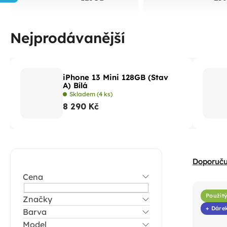
Nejprodávanější
iPhone 13 Mini 128GB (Stav
A) Bílá
Skladem
(4 ks)
8 290 Kč
P
Ř
Doporuč
o
a
Cena
V
s
z
ý
t
Použitý
Značky
e
p
+ Dáre
Barva
r
n
i
Model