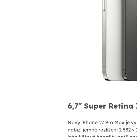
6,7" Super Retina
Nový iPhone 12 Pro Max je vy
nabízí jemné rozlišení 2 532 ×
jeho klíčové benefity patří p