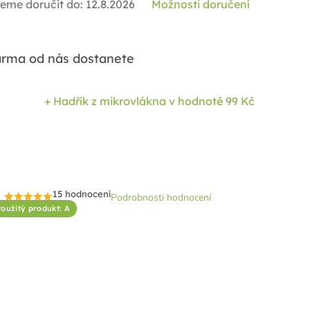
eme doručit do:
12.8.2026
Možnosti doručení
rma od nás dostanete
+ Hadřík z mikrovlákna
v hodnotě 99 Kč
15 hodnocení
Podrobnosti hodnocení
Průměrné
oužitý produkt: A
hodnocení
produktu
je
4,5
z
5