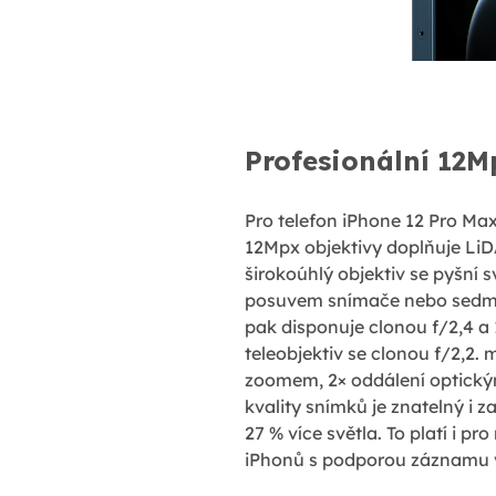
Profesionální 12M
Pro telefon iPhone 12 Pro Max
12Mpx objektivy doplňuje LiD
širokoúhlý objektiv se pyšní sv
posuvem snímače nebo sedmič
pak disponuje clonou f/2,4 a 
teleobjektiv se clonou f/2,2. 
zoomem, 2× oddálení optick
kvality snímků je znatelný i 
27 % více světla. To platí i p
iPhonů s podporou záznamu vi