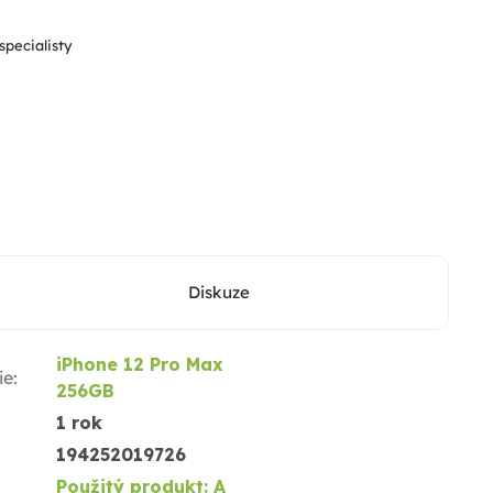
hvězdiček.
specialisty
Diskuze
iPhone 12 Pro Max
ie
:
256GB
1 rok
194252019726
Použitý produkt: A