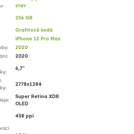
u
:
stav
256 GB
Grafitově šedá
iPhone 12 Pro Max
oby
:
2020
ání
:
2020
6,7"
ky
:
í
2778x1284
ky
:
Super Retina XDR
leje
:
OLED
458 ppi
vací