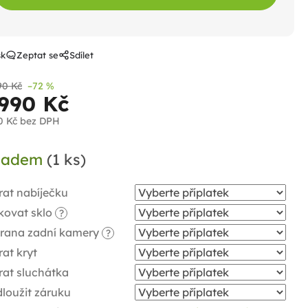
sk
Zeptat se
Sdílet
90 Kč
–72 %
 990 Kč
0 Kč
bez DPH
ná
ladem
(1 ks)
a:
rat nabíječku
kovat sklo
?
rana zadní kamery
?
at kryt
rat sluchátka
loužit záruku