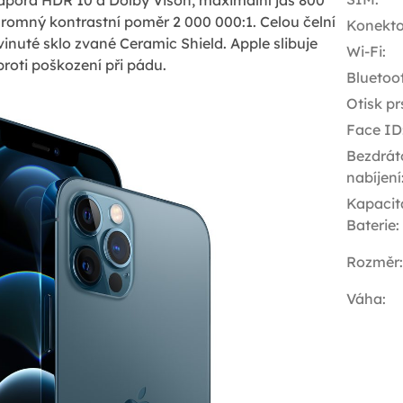
hromný kontrastní poměr 2 000 000:1. Celou čelní
Konekto
vinuté sklo zvané Ceramic Shield. Apple slibuje
Wi-Fi
:
oti poškození při pádu.
Bluetoo
Otisk pr
Face ID
Bezdrát
nabíjení
Kapacit
Baterie
:
Rozměr
:
Váha
: