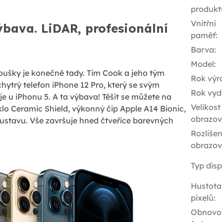
produkt
Vnitřní
bava. LiDAR, profesionální
paměť
:
Barva
:
Model
:
ušky je konečně tady. Tim Cook a jeho tým
Rok výr
chytrý telefon iPhone 12 Pro, který se svým
Rok vyd
e u iPhonu 5. A ta výbava! Těšit se můžete na
Velikost
lo Ceramic Shield, výkonný čip Apple A14 Bionic,
obrazov
ustavu. Vše završuje hned čtveřice barevných
Rozlišen
obrazov
Typ disp
Hustota
pixelů
:
Obnovo