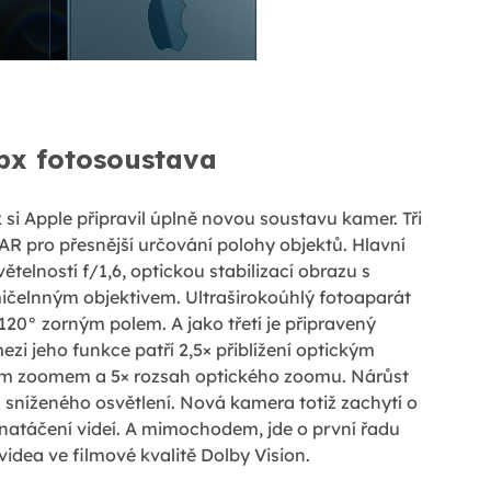
px fotosoustava
 si Apple připravil úplně novou soustavu kamer. Tři
AR pro přesnější určování polohy objektů. Hlavní
ětelností f/1,6, optickou stabilizací obrazu s
elnným objektivem. Ultraširokoúhlý fotoaparát
120° zorným polem. A jako třetí je připravený
mezi jeho funkce patří 2,5× přiblížení optickým
ým zoomem a 5× rozsah optického zoomu. Nárůst
za sníženého osvětlení. Nová kamera totiž zachytí o
ro natáčení videí. A mimochodem, jde o první řadu
dea ve filmové kvalitě Dolby Vision.