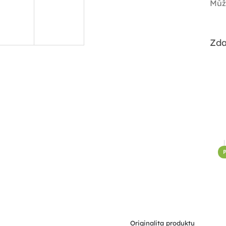
Můž
Zda
P
Originalita produktu