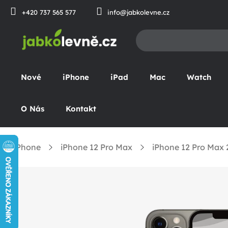
Přejít
+420 737 565 577
info@jabkolevne.cz
na
obsah
Nové
iPhone
iPad
Mac
Watch
O Nás
Kontakt
iPhone
iPhone 12 Pro Max
iPhone 12 Pro Max
omů