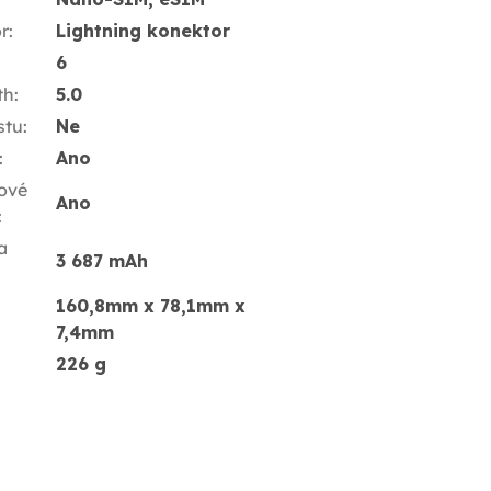
r
:
Lightning konektor
6
th
:
5.0
stu
:
Ne
:
Ano
ové
Ano
:
a
3 687 mAh
160,8mm x 78,1mm x
7,4mm
226 g