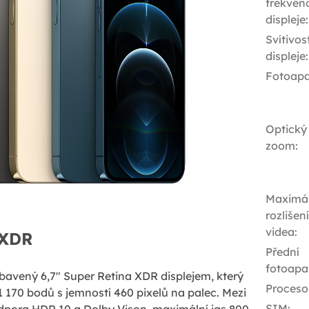
frekven
displeje
:
Svítivos
displeje
:
Fotoapa
Optický
zoom
:
Maximál
rozlišení
videa
:
 XDR
Přední
fotoapa
bavený 6,7" Super Retina XDR displejem, který
Proceso
 1 170 bodů s jemností 460 pixelů na palec. Mezi
SIM
:
odpora HDR 10 a Dolby Vison, maximální jas 800