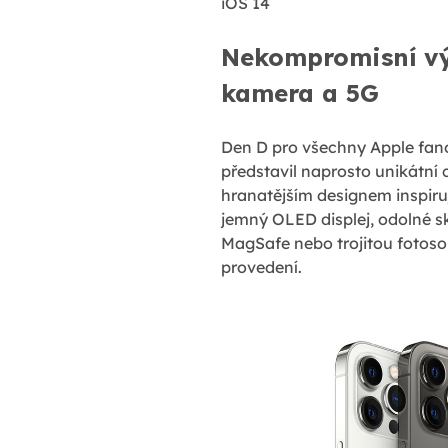
iOS 14
Nekompromisní vý
kamera a 5G
Den D pro všechny Apple fano
představil naprosto unikátní 
hranatějším designem inspiruj
jemný OLED displej, odolné sk
MagSafe nebo trojitou fotoso
provedení.