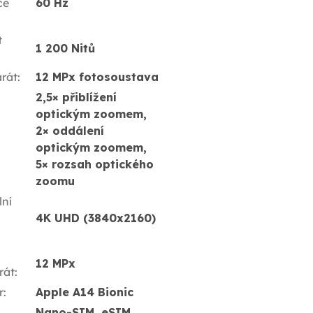
ce
60 Hz
t
1 200 Nitů
rát
:
12 MPx fotosoustava
2,5× přiblížení
optickým zoomem,
2× oddálení
optickým zoomem,
5× rozsah optického
zoomu
ní
4K UHD (3840x2160)
12 MPx
rát
:
r
:
Apple A14 Bionic
Nano-SIM, eSIM