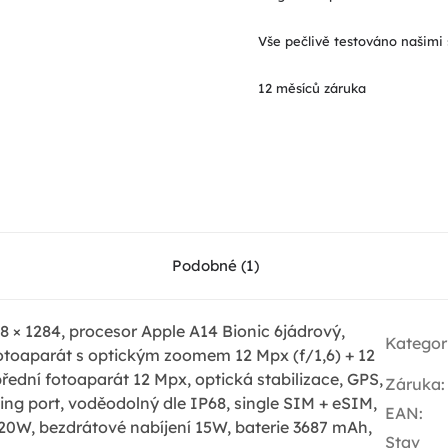
Vše pečlivě testováno našimi 
12 měsíců záruka
Podobné (1)
8 × 1284, procesor Apple A14 Bionic 6jádrový,
Kategor
fotoaparát s optickým zoomem 12 Mpx (f/1,6) + 12
přední fotoaparát 12 Mpx, optická stabilizace, GPS,
Záruka
:
ing port, voděodolný dle IP68, single SIM + eSIM,
EAN
:
 20W, bezdrátové nabíjení 15W, baterie 3687 mAh,
Stav