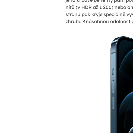
nitů (v HDR až 1 200) nebo o
stranu pak kryje speciálně vy
zhruba 4násobnou odolnost pr