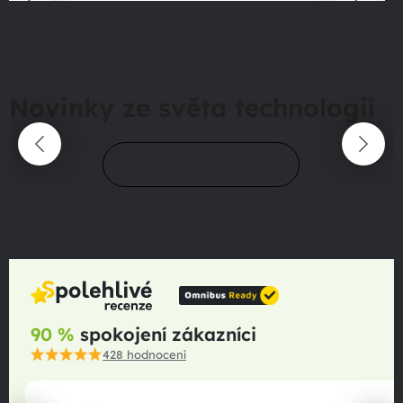
Novinky ze světa technologií
Přejít do magazínu
90 %
spokojení zákazníci
428
hodnocení