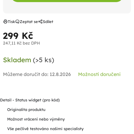
Tisk
Zeptat se
Sdílet
299 Kč
247,11 Kč bez DPH
Měrná
Skladem
(>5 ks)
cena:
Můžeme doručit do:
12.8.2026
Možnosti doručení
Detail - Status widget (pro kód)
Originalita produktu
Možnost vrácení nebo výměny
Vše pečlivě testováno našimi specialisty