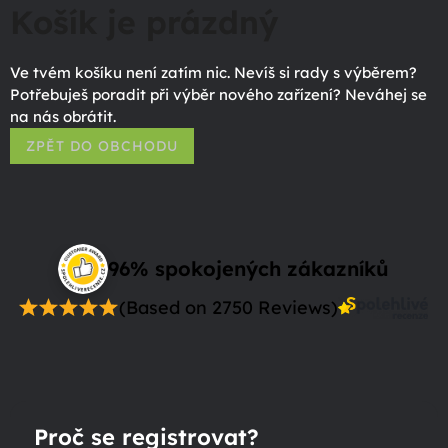
Košík je prázdný
Ve tvém košíku není zatím nic. Nevíš si rady s výběrem?
Potřebuješ poradit při výběr nového zařízení? Neváhej se
na nás obrátit.
ZPĚT DO OBCHODU
96% spokojených zákazníků
(Based on 2750 Reviews)
Proč se registrovat?