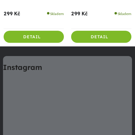
299 Kč
299 Kč
Skladem
Skladem
DETAIL
DETAIL
Z
á
Instagram
p
a
t
í