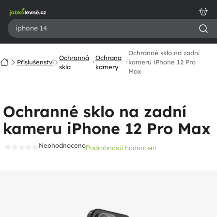
Přejít
na
obsah
Ochranné sklo na zadní
Ochranná
Ochrana
Domů
Příslušenství
kameru iPhone 12 Pro
skla
kamery
Max
Ochranné sklo na zadní
kameru iPhone 12 Pro Max
Neohodnoceno
Podrobnosti hodnocení
Průměrné
hodnocení
produktu
je
0,0
z