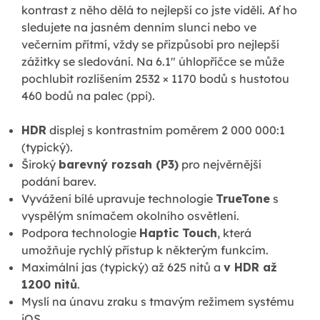
kontrast z něho dělá to nejlepší co jste viděli. Ať ho
sledujete na jasném denním slunci nebo ve
večerním přítmí, vždy se přizpůsobí pro nejlepší
zážitky se sledování. Na 6.1" úhlopříčce se může
pochlubit rozlišením 2532 × 1170 bodů s hustotou
460 bodů na palec (ppi).
HDR
displej s kontrastním poměrem 2 000 000:1
(typický).
Široký
barevný rozsah (P3)
pro nejvěrnější
podání barev.
Vyvážení bílé upravuje technologie
TrueTone
s
vyspělým snímačem okolního osvětlení.
Podpora technologie
Haptic Touch
, která
umožňuje rychlý přístup k některým funkcím.
Maximální jas (typický) až 625 nitů a
v HDR až
1200 nitů
.
Myslí na únavu zraku s tmavým režimem systému
iOS.