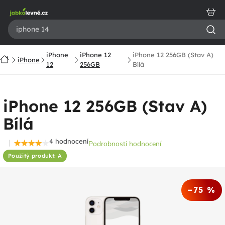
Přejít
na
obsah
iPhone
iPhone 12
iPhone 12 256GB (Stav A)
Domů
iPhone
12
256GB
Bílá
iPhone 12 256GB (Stav A)
Bílá
4 hodnocení
Podrobnosti hodnocení
Průměrné
Použitý produkt: A
hodnocení
produktu
je
–75 %
4,3
z
5