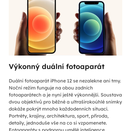
Výkonný duální fotoaparát
Duální fotoaparát iPhone 12 se nezalekne ani tmy.
Noční režim funguje na obou zadních
fotoaparátech a je nyní ještě výkonnější. Soustava
dvou objektivů pro běžné a ultraširokoúhlé snímky
dokáže pokrýt mnoho každodenních situací.
Portréty, krajiny, architektura, sport, příroda,
detaily, jednoduše vše na co si vzpomenete.
Fotoaparáty s podporou umělé inteligence