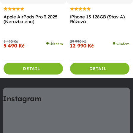
Apple AirPods Pro 3 2025
iPhone 15 128GB (Stav A)
(Nerozbaleno)
Růžová
6 490 Kč
29 990 Kč
Skladem
Skladem
5 490 Kč
12 990 Kč
DETAIL
DETAIL
Z
á
Instagram
p
a
t
í