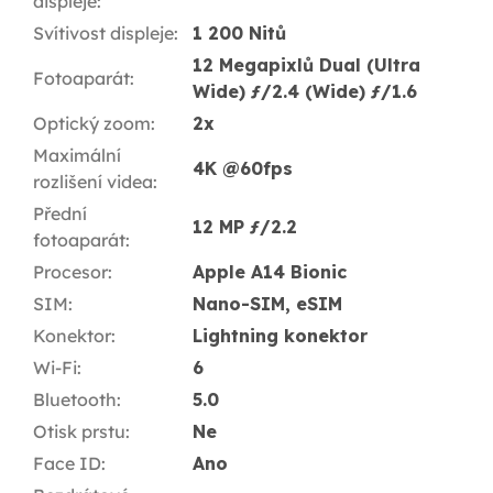
displeje
:
Svítivost displeje
:
1 200 Nitů
12 Megapixlů Dual (Ultra
Fotoaparát
:
Wide) ƒ/2.4 (Wide) ƒ/1.6
Optický zoom
:
2x
Maximální
4K @60fps
rozlišení videa
:
Přední
12 MP ƒ/2.2
fotoaparát
:
Procesor
:
Apple A14 Bionic
SIM
:
Nano-SIM, eSIM
Konektor
:
Lightning konektor
Wi-Fi
:
6
Bluetooth
:
5.0
Otisk prstu
:
Ne
Face ID
:
Ano