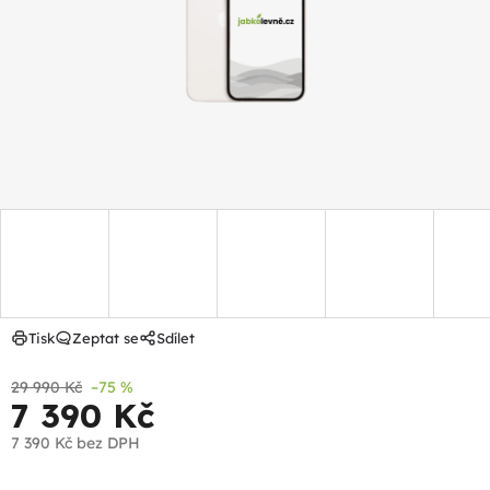
hvězdiček.
Tisk
Zeptat se
Sdílet
29 990 Kč
–75 %
7 390 Kč
7 390 Kč
bez DPH
Měrná