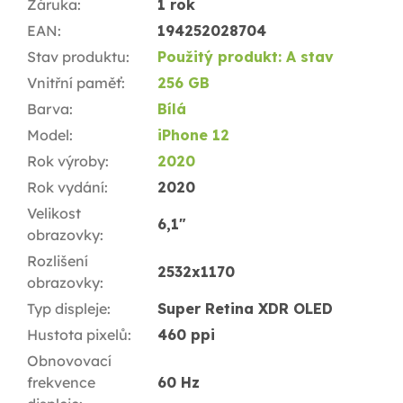
Záruka
:
1 rok
EAN
:
194252028704
Stav produktu
:
Použitý produkt: A stav
Vnitřní paměť
:
256 GB
Barva
:
Bílá
Model
:
iPhone 12
Rok výroby
:
2020
Rok vydání
:
2020
Velikost
6,1"
obrazovky
:
Rozlišení
2532x1170
obrazovky
:
Typ displeje
:
Super Retina XDR OLED
Hustota pixelů
:
460 ppi
Obnovovací
frekvence
60 Hz