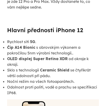
je zde 12 Pro a Pro Max. Vždy dostanete to, co
vám nejlépe sedne.
Hlavní přednosti iPhone 12
Rychlost sítí
5G
.
Čip A14 Bionic
s obrovským výkonem a
pokročilou 5nm výrobní technologií..
OLED displej Super Retina XDR
od okraje k
okraji.
Sklo s technologií
Ceramic Shield
se čtyřikrát
větší odolností při pádu.
Noční režim na všech fotoaparátech.
Odolnost proti polití, vodě a prachu se specifikací
IP68.