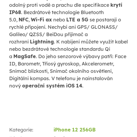
odolný proti vodě a prachu dle specifikace
krytí
IP68
. Bezdrátové technologie Bluetooth
5.0,
NFC
,
Wi-Fi ax
nebo
LTE a 5G
se postarají o
rychlé připojení. Nechybí ani GPS/ GLONASS/
Galileo/ QZSS/ BeiDou přijímač a
rozhraní
Lightning
. K nabíjení můžete využít kabel
nebo bezdrátové technologie standardu Qi
a
MagSafe
. Do jeho senzorové výbavy patří: Face
ID, Barometr, Tříosý gyroskop, Akcelerometr,
Snímač blízkosti, Snímač okolního osvětlení,
Digitální kompas. V telefonu je nainstalován
nový
operační systém iOS 14
.
Kategorie
:
iPhone 12 256GB