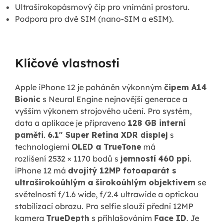
Ultraširokopásmový čip pro vnímání prostoru.
Podpora pro dvě SIM (nano-SIM a eSIM).
Klíčové vlastnosti
Apple iPhone 12 je poháněn výkonným
čipem A14
Bionic
s Neural Engine nejnovější generace a
vyšším výkonem strojového učení. Pro systém,
data a aplikace je připraveno
128 GB interní
paměti
.
6.1"
Super Retina XDR displej
s
technologiemi
OLED a TrueTone
má
rozlišení 2532 × 1170 bodů s
jemností
460 ppi
.
iPhone 12 má
dvojitý 12MP fotoaparát s
ultraširokoúhlým a širokoúhlým objektivem
se
světelností f/1.6 wide, f/2.4 ultrawide a optickou
stabilizací obrazu. Pro selfie slouží přední 12MP
kamera
TrueDepth
s přihlašováním
Face ID
. Je