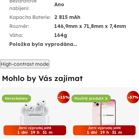
Bezdrátové
Ano
nabíjení
:
Kapacita Baterie
:
2 815 mAh
Rozměr
:
146,9mm x 71,8mm x 7,4mm
Váha
:
164g
Položka byla vyprodána…
High-contrast mode
Mohlo by Vás zajímat
-15%
-57%
Nerozbaleno
Použitý produkt: A
Jarní výprodej ještě
Jarní výprodej ještě
1
dni
19
h
31
m
1
dni
19
h
31
m