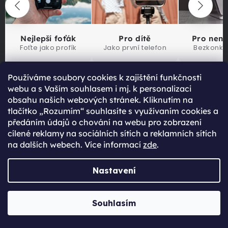
Nejlepší foťák
Pro dítě
Pro nen
Foťte jako profík
Jako první telefon
Bezkonku
Používáme soubory cookies k zajištění funkčnosti
webu a s Vaším souhlasem i mj. k personalizaci
obsahu našich webových stránek. Kliknutím na
tlačítko „Rozumím“ souhlasíte s využívaním cookies a
předáním údajů o chování na webu pro zobrazení
Na všechno zboží
cílené reklamy na sociálních sítích a reklamních sítích
dáváme záruku
na dalších webech. Více informací
zde
.
Nastavení
VÍCE INFORMACÍ
Souhlasím