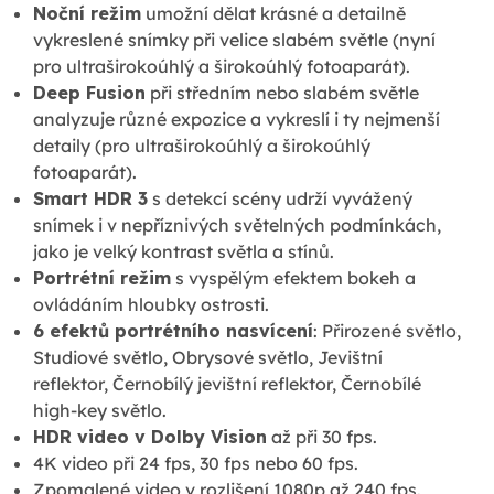
Noční režim
umožní dělat krásné a detailně
vykreslené snímky při velice slabém světle (nyní
pro ultraširokoúhlý a širokoúhlý fotoaparát).
Deep Fusion
při středním nebo slabém světle
analyzuje různé expozice a vykreslí i ty nejmenší
detaily (pro ultraširokoúhlý a širokoúhlý
fotoaparát).
Smart HDR 3
s detekcí scény udrží vyvážený
snímek i v nepříznivých světelných podmínkách,
jako je velký kontrast světla a stínů.
Portrétní režim
s vyspělým efektem bokeh a
ovládáním hloubky ostrosti.
6 efektů portrétního nasvícení
: Přirozené světlo,
Studiové světlo, Obrysové světlo, Jevištní
reflektor, Černobílý jevištní reflektor, Černobílé
high-key světlo.
HDR video v Dolby Vision
až při 30 fps.
4K video při 24 fps, 30 fps nebo 60 fps.
Zpomalené video v rozlišení 1080p až 240 fps.