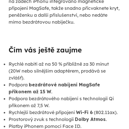
na zádech iPhonu integrováno magnetické
připojení MagSafe, takže snadno přicvaknete kryt,
peněženku a další příslušenství, nebo nedáte
mimo bezdrátovou nabíječku.
Čím vás ještě zaujme
Rychlé nabití až na 50 % přibližně za 30 minut
(20W nebo silnějším adaptérem, prodává se
zvlášť).
Podpora
bezdrátové nabíjení MagSafe
příkonem až 15 W
.
Podpora bezdrátového nabíjení s technologií Qi
příkonem až 7,5 W.
Rychlejší bezdrátové připojení
Wi-Fi 6
(802.11ax).
Prostorový zvuk s technologií
Dolby Atmos
.
Platby iPhonem pomocí Face ID.