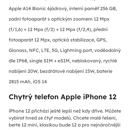
Apple A14 Bionic 6jádrový, interní paměť 256 GB,
zadní fotoaparát s optickým zoomem 12 Mpx
(f/1,6) + 12 Mpx (f/2) + 12 Mpx (f/2,4), přední
fotoaparát 12 Mpx, optická stabilizace, GPS,
Glonass, NFC, LTE, 5G, Lightning port, voděodolný
dle IP68, single SIM + eSIM, neblokovaný, rychlé
nabíjení 20W, bezdrátové nabíjení 15W, baterie
2815 mAh, iOS 14
Chytrý telefon Apple iPhone 12
iPhone 12 přichází ještě lepší než kdy dříve. Můžete
vybírat hned ze čtyř modelů. Chcete malé řešení,
berte 12 mini, klasikou bude 12 a pro nejnáročnější