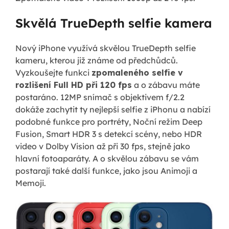
Skvělá TrueDepth selfie kamera
Nový iPhone využívá skvělou TrueDepth selfie
kameru, kterou již známe od předchůdců.
Vyzkoušejte funkci
zpomaleného selfie v
rozlišení Full HD při 120 fps
a o zábavu máte
postaráno. 12MP snímač s objektivem f/2.2
dokáže zachytit ty nejlepší selfie z iPhonu a nabízí
podobné funkce pro portréty, Noční režim Deep
Fusion, Smart HDR 3 s detekcí scény, nebo HDR
video v Dolby Vision až při 30 fps, stejně jako
hlavní fotoaparáty. A o skvělou zábavu se vám
postarají také další funkce, jako jsou Animoji a
Memoji.