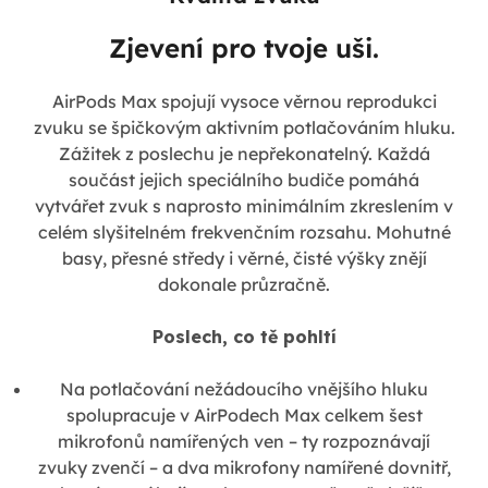
Zjevení pro tvoje uši.
AirPods Max spojují vysoce věrnou reprodukci
zvuku se špičkovým aktivním potlačováním hluku.
Zážitek z poslechu je nepřekonatelný. Každá
součást jejich speciálního budiče pomáhá
vytvářet zvuk s naprosto minimálním zkreslením v
celém slyšitelném frekvenčním rozsahu. Mohutné
basy, přesné středy i věrné, čisté výšky znějí
dokonale průzračně.
Poslech, co tě pohltí
Na potlačování nežádoucího vnějšího hluku
spolupracuje v AirPodech Max celkem šest
mikrofonů namířených ven – ty rozpoznávají
zvuky zvenčí – a dva mikrofony namířené dovnitř,