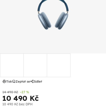
z
5
hvězdiček.
Tisk
Zeptat se
Sdílet
14 490 Kč
–27 %
10 490 Kč
10 490 Kč bez DPH