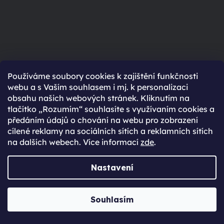
Používáme soubory cookies k zajištění funkčnosti
webu a s Vaším souhlasem i mj. k personalizaci
Najdi svůj ideální iPhone
obsahu našich webových stránek. Kliknutím na
tlačítko „Rozumím“ souhlasíte s využívaním cookies a
předáním údajů o chování na webu pro zobrazení
cílené reklamy na sociálních sítích a reklamních sítích
na dalších webech. Více informací
zde
.
Nastavení
Souhlasím
Nejlepší foťák
Pro dítě
Pro nen
Foťte jako profík
Jako první telefon
Bezkonku