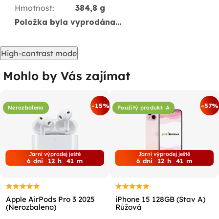
Hmotnost
:
384,8 g
Položka byla vyprodána…
High-contrast mode
Mohlo by Vás zajímat
-15%
-57%
Nerozbaleno
Použitý produkt: A
Jarní výprodej ještě
Jarní výprodej ještě
6
dni
12
h
41
m
6
dni
12
h
41
m
Apple AirPods Pro 3 2025
iPhone 15 128GB (Stav A)
(Nerozbaleno)
Růžová