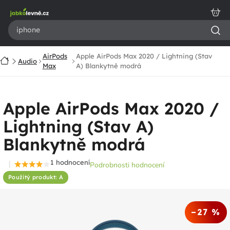
Přejít
na
obsah
AirPods
Apple AirPods Max 2020 / Lightning (Stav
Domů
Audio
Max
A) Blankytně modrá
Apple AirPods Max 2020 /
Lightning (Stav A)
Blankytně modrá
1 hodnocení
Podrobnosti hodnocení
Průměrné
Použitý produkt: A
hodnocení
produktu
je
–27 %
4,0