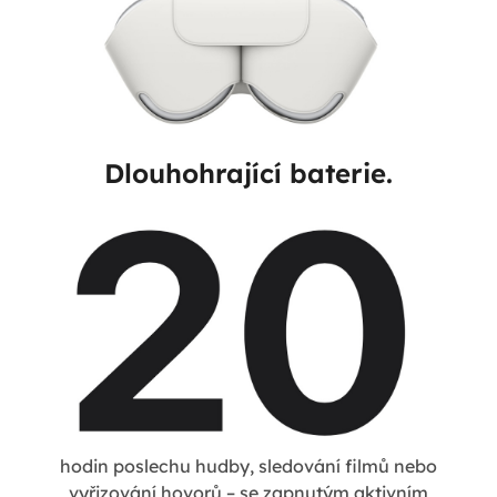
Dlouhohrající baterie.
hodin poslechu hudby, sledování filmů nebo
vyřizování hovorů – se zapnutým aktivním