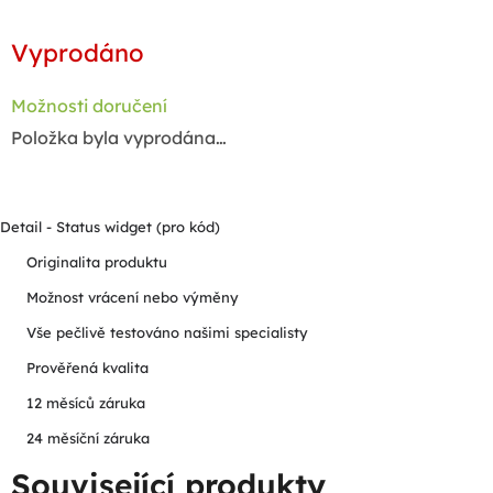
Měrná
Vyprodáno
cena:
Možnosti doručení
Položka byla vyprodána…
Detail - Status widget (pro kód)
Originalita produktu
Možnost vrácení nebo výměny
Vše pečlivě testováno našimi specialisty
Prověřená kvalita
12 měsíců záruka
24 měsíční záruka
Související produkty