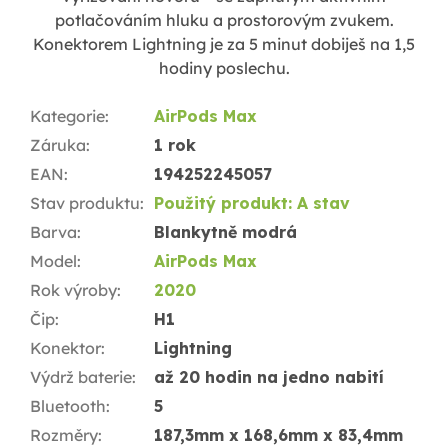
potlačováním hluku a prostorovým zvukem.
Konektorem Lightning je za 5 minut dobiješ na 1,5
hodiny poslechu.
Kategorie
:
AirPods Max
Záruka
:
1 rok
EAN
:
194252245057
Stav produktu
:
Použitý produkt: A stav
Barva
:
Blankytně modrá
Model
:
AirPods Max
Rok výroby
:
2020
Čip
:
H1
Konektor
:
Lightning
Výdrž baterie
:
až 20 hodin na jedno nabití
Bluetooth
:
5
Rozměry
:
187,3mm x 168,6mm x 83,4mm