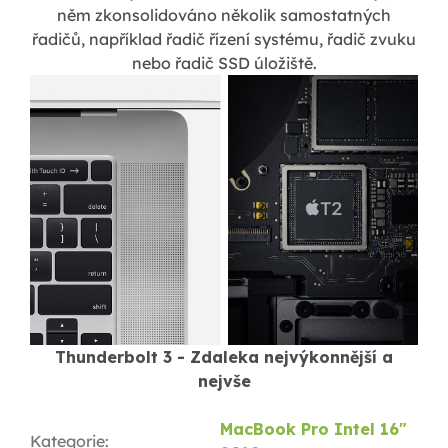
něm zkonsolidováno několik samostatných
řadičů, například řadič řízení systému, řadič zvuku
nebo řadič SSD úložiště.
Thunderbolt 3 - Zdaleka nejvýkonnější a
nejvše
MacBook Pro Intel 16"
Kategorie
: