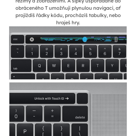
režimy a zobrazeními. A šipky uspořádané do
obráceného T umožňují plynulou navigaci, ať
projíždíš řádky kódu, procházíš tabulky, nebo
hraješ hry.