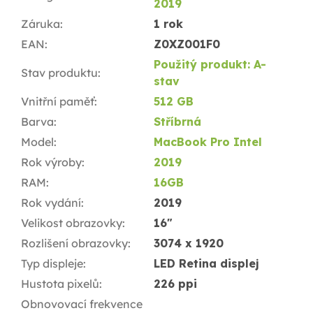
2019
Záruka
:
1 rok
EAN
:
Z0XZ001F0
Použitý produkt: A-
Stav produktu
:
stav
Vnitřní paměť
:
512 GB
Barva
:
Stříbrná
Model
:
MacBook Pro Intel
Rok výroby
:
2019
RAM
:
16GB
Rok vydání
:
2019
Velikost obrazovky
:
16"
Rozlišení obrazovky
:
3074 x 1920
Typ displeje
:
LED Retina displej
Hustota pixelů
:
226 ppi
Obnovovací frekvence