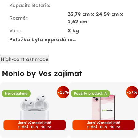
Kapacita Baterie
:
35,79 cm x 24,59 cm x
Rozměr
:
1,62 cm
Váha
:
2 kg
Položka byla vyprodána…
High-contrast mode
Mohlo by Vás zajímat
-15%
-57%
Nerozbaleno
Použitý produkt: A
Jarní výprodej ještě
Jarní výprodej ještě
1
dni
8
h
18
m
1
dni
8
h
18
m