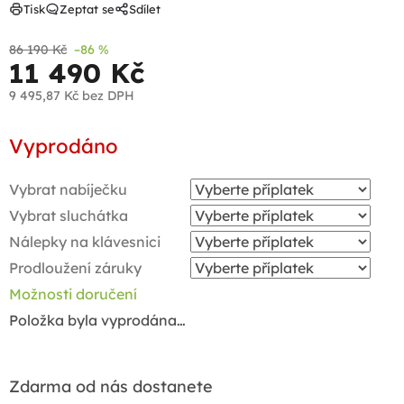
Tisk
Zeptat se
Sdílet
86 190 Kč
–86 %
11 490 Kč
9 495,87 Kč
bez DPH
Měrná
Vyprodáno
cena:
Vybrat nabíječku
Vybrat sluchátka
Nálepky na klávesnici
Prodloužení záruky
Možnosti doručení
Položka byla vyprodána…
Zdarma od nás dostanete