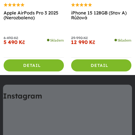
Apple AirPods Pro 3 2025
iPhone 15 128GB (Stav A)
(Nerozbaleno)
Růžová
6 490 Kč
29 990 Kč
Skladem
Skladem
5 490 Kč
12 990 Kč
DETAIL
DETAIL
Z
á
Instagram
p
a
t
í