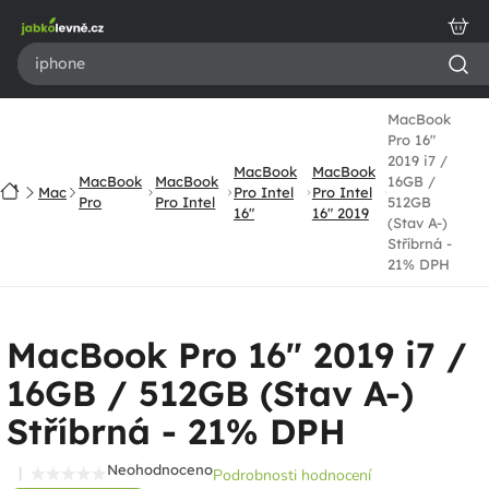
Přejít
na
obsah
MacBook
Pro 16"
2019 i7 /
MacBook
MacBook
MacBook
MacBook
16GB /
Domů
Mac
Pro Intel
Pro Intel
Pro
Pro Intel
512GB
16"
16" 2019
(Stav A-)
Stříbrná -
21% DPH
MacBook Pro 16" 2019 i7 /
16GB / 512GB (Stav A-)
Stříbrná - 21% DPH
Neohodnoceno
Podrobnosti hodnocení
Průměrné