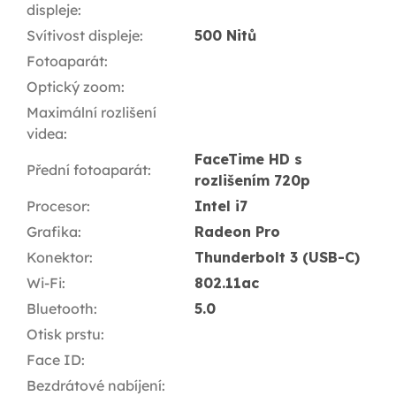
displeje
:
Svítivost displeje
:
500 Nitů
Fotoaparát
:
Optický zoom
:
Maximální rozlišení
videa
:
FaceTime HD s
Přední fotoaparát
:
rozlišením 720p
Procesor
:
Intel i7
Grafika
:
Radeon Pro
Konektor
:
Thunderbolt 3 (USB-C)
Wi-Fi
:
802.11ac
Bluetooth
:
5.0
Otisk prstu
:
Face ID
:
Bezdrátové nabíjení
: