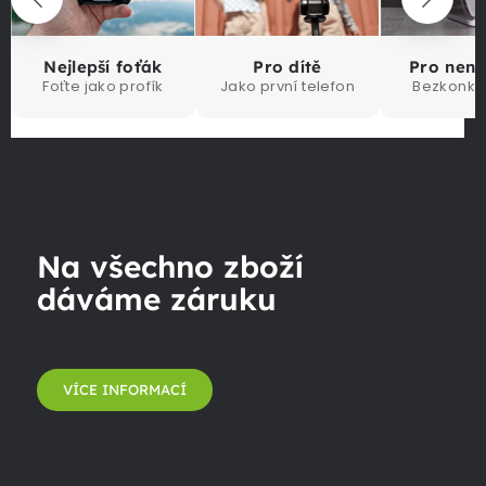
Nejlepší foťák
Pro dítě
Pro nen
Foťte jako profík
Jako první telefon
Bezkonku
Na všechno zboží
dáváme záruku
VÍCE INFORMACÍ