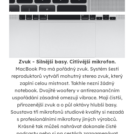
Zvuk - Silnější basy. Citlivější mikrofon.
MacBook Pro má pořádný zvuk. Systém šesti
reproduktorů vytváří mohutný stereo zvuk, který
zaplní celou místnost. Takhle nezní žádný
notebook. Dvojité woofery v antirezonančním
uspořádání zásadně omezují vibrace. Mají čistší,
přirozenější zvuk a o půl oktávy hlubší basy.
Soustava tří mikrofonů studiové kvality si nezadá
s profesionálními mikrofony jiných výrobců.
Krásně tak můžeš nahrávat dokonale čisté
podcasty nebo si na cestách zaznamenávat