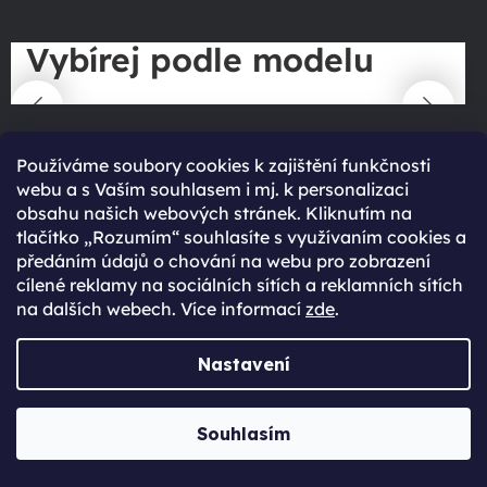
Vybírej podle modelu
Používáme soubory cookies k zajištění funkčnosti
webu a s Vaším souhlasem i mj. k personalizaci
obsahu našich webových stránek. Kliknutím na
Novinky ze světa technologií
tlačítko „Rozumím“ souhlasíte s využívaním cookies a
předáním údajů o chování na webu pro zobrazení
cílené reklamy na sociálních sítích a reklamních sítích
Přejít do magazínu
na dalších webech. Více informací
zde
.
Nastavení
Souhlasím