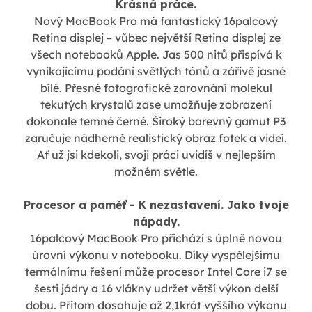
Krásná práce.
Nový MacBook Pro má fantastický 16palcový
Retina displej – vůbec největší Retina displej ze
všech notebooků Apple. Jas 500 nitů přispívá k
vynikajícímu podání světlých tónů a zářivě jasné
bílé. Přesné fotografické zarovnání molekul
tekutých krystalů zase umožňuje zobrazení
dokonale temné černé. Široký barevný gamut P3
zaručuje nádherně realistický obraz fotek a videí.
Ať už jsi kdekoli, svoji práci uvidíš v nejlepším
možném světle.
Procesor a paměť - K nezastavení. Jako tvoje
nápady.
16palcový MacBook Pro přichází s úplně novou
úrovní výkonu v notebooku. Díky vyspělejšímu
termálnímu řešení může procesor Intel Core i7 se
šesti jádry a 16 vlákny udržet větší výkon delší
dobu. Přitom dosahuje až 2,1krát vyššího výkonu