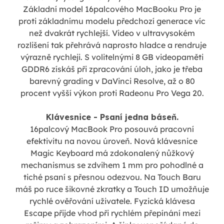
Základní model 16palcového MacBooku Pro je
proti základnímu modelu předchozí generace víc
než dvakrát rychlejší. Video v ultravysokém
rozlišení tak přehrává naprosto hladce a rendruje
výrazně rychleji. S volitelnými 8 GB videopaměti
GDDR6 získáš při zpracování úloh, jako je třeba
barevný grading v DaVinci Resolve, až o 80
procent vyšší výkon proti Radeonu Pro Vega 20.
Klávesnice - Psaní jedna báseň.
16palcový MacBook Pro posouvá pracovní
efektivitu na novou úroveň. Nová klávesnice
Magic Keyboard má zdokonalený nůžkový
mechanismus se zdvihem 1 mm pro pohodlné a
tiché psaní s přesnou odezvou. Na Touch Baru
máš po ruce šikovné zkratky a Touch ID umožňuje
rychlé ověřování uživatele. Fyzická klávesa
Escape přijde vhod při rychlém přepínání mezi