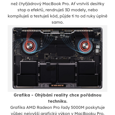
než čtyřjádrový MacBook Pro. Ať vrstvíš desítky
stop a efektů, rendruješ 3D modely, nebo
kompiluješ a testuješ kód, půjde ti to od ruky úplně
samo.
Grafika - Ohýbání reality chce pořádnou
techniku.
Grafika AMD Radeon Pro řady 5000M poskytuje
vůbec nejvyšší grafický výkon v MacBooku Pro.