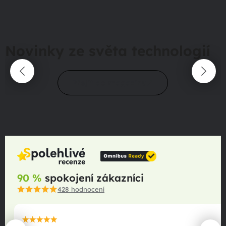
Novinky ze světa technologií
Přejít do magazínu
90 %
spokojení zákazníci
428
hodnocení