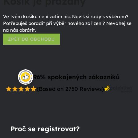
Košík je prázdný
Ve tvém košíku není zatím nic. Nevíš si rady s výběrem?
Potřebuješ poradit při výběr nového zařízení? Neváhej se
na nás obrátit.
ZPĚT DO OBCHODU
96% spokojených zákazníků
(Based on 2750 Reviews)
Proč se registrovat?