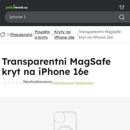
Přejít
na
obsah
Pouzdra
Kryty na
Transparentní MagSafe
Domů
Příslušenství
a kryty
iPhone 16e
kryt na iPhone 16e
Transparentní MagSafe
kryt na iPhone 16e
Neohodnoceno
Podrobnosti hodnocení
Průměrné
hodnocení
produktu
je
0,0
z
5