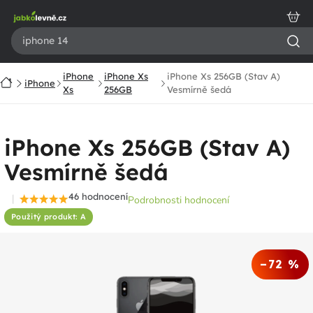
Přejít
na
obsah
iPhone
iPhone Xs
iPhone Xs 256GB (Stav A)
Domů
iPhone
Xs
256GB
Vesmírně šedá
iPhone Xs 256GB (Stav A)
Vesmírně šedá
46 hodnocení
Podrobnosti hodnocení
Průměrné
Použitý produkt: A
hodnocení
produktu
je
–72 %
4,6
z
5