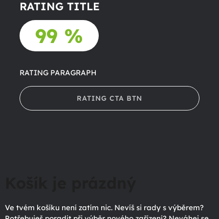
RATING TITLE
99 %
RATING PARAGRAPH
RATING CTA BTN
Košík je prázdný
Ve tvém košíku není zatím nic. Nevíš si rady s výběrem?
Potřebuješ poradit při výběr nového zařízení? Neváhej se