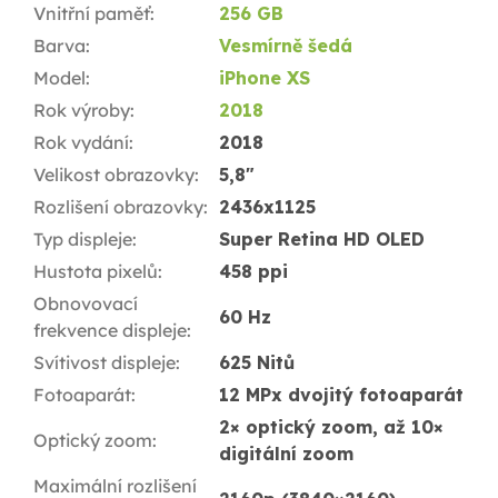
Vnitřní paměť
:
256 GB
Barva
:
Vesmírně šedá
Model
:
iPhone XS
Rok výroby
:
2018
Rok vydání
:
2018
Velikost obrazovky
:
5,8"
Rozlišení obrazovky
:
2436x1125
Typ displeje
:
Super Retina HD OLED
Hustota pixelů
:
458 ppi
Obnovovací
60 Hz
frekvence displeje
:
Svítivost displeje
:
625 Nitů
Fotoaparát
:
12 MPx dvojitý fotoaparát
2× optický zoom, až 10×
Optický zoom
:
digitální zoom
Maximální rozlišení