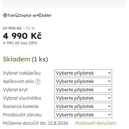
Tisk
Zeptat se
Sdílet
17 990 Kč
–72 %
4 990 Kč
4 990 Kč
bez DPH
Měrná
Skladem
(1 ks)
cena:
Vybrat nabíječku
Aplikovat sklo
?
Vybrat kryt
Vybrat sluchátka
Garance baterie
Prodloužit záruku
Můžeme doručit do:
12.8.2026
Možnosti doručení