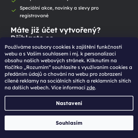
Speciální akce, novinky a slevy pro
registrované
Máte již účet vytvořený?
Přihlaste se
Používáme soubory cookies k zajištění funkčnosti
webu a s Vaším souhlasem i mj. k personalizaci
Přihlásit se
obsahu našich webových stránek. Kliknutím na
tlačítko „Rozumím“ souhlasíte s využívaním cookies a
předáním údajů o chování na webu pro zobrazení
cílené reklamy na sociálních sítích a reklamních sítích
na dalších webech. Více informací
zde
.
Nastavení
Ještě nemáte účet?
Rychlejší nákup díky uloženým údajům
Souhlasím
Přehled o stavu objednávky