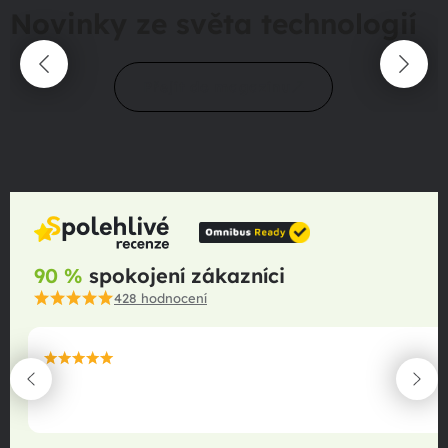
Novinky ze světa technologií
Přejít do magazínu
90 %
spokojení zákazníci
428
hodnocení
maximální spokojenost
22.06.2025