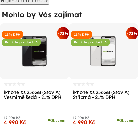
High-contrast mode
Mohlo by Vás zajímat
-72%
-72%
21% DPH
21% DPH
Použitý produkt: A
Použitý produkt: A
iPhone Xs 256GB (Stav A)
iPhone Xs 256GB (Stav A)
Vesmírně šedá - 21% DPH
Stříbrná - 21% DPH
17 990 Kč
17 990 Kč
Skladem
Skladem
4 990 Kč
4 990 Kč