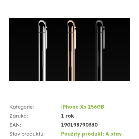
Kategorie
:
iPhone Xs 256GB
Záruka
:
1 rok
EAN
:
190198790330
Stav produktu
:
Použitý produkt: A stav