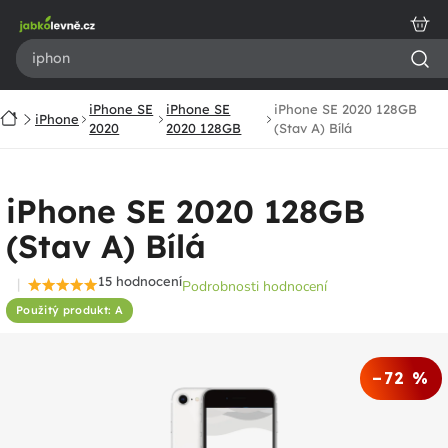
Přejít
na
obsah
iPhone SE
iPhone SE
iPhone SE 2020 128GB
Domů
iPhone
2020
2020 128GB
(Stav A) Bílá
iPhone SE 2020 128GB
(Stav A) Bílá
15 hodnocení
Podrobnosti hodnocení
Průměrné
Použitý produkt: A
hodnocení
produktu
je
–72 %
4,8
z
5