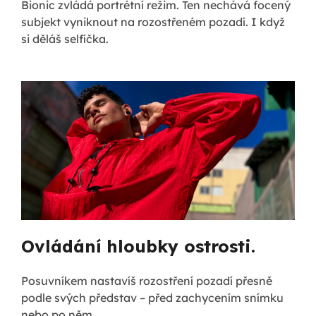
Bionic zvládá portrétní režim. Ten nechává focený
subjekt vyniknout na rozostřeném pozadí. I když
si děláš selfíčka.
Ovládání hloubky ostrosti.
Posuvníkem nastavíš rozostření pozadí přesně
podle svých představ – před zachycením snímku
nebo po něm.