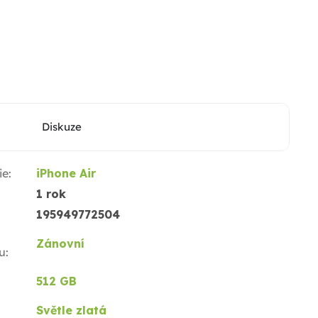
Diskuze
ie
:
iPhone Air
1 rok
195949772504
Zánovní
u
:
512 GB
Světle zlatá