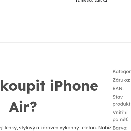
12 měsíců záruka
Kategor
 koupit iPhone
Záruka
:
EAN
:
Stav
Air?
produkt
Vnitřní
paměť
:
tějí lehký, stylový a zároveň výkonný telefon. Nabízí
Barva
: