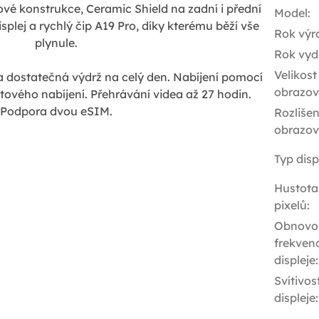
ové konstrukce, Ceramic Shield na zadní i přední
Model
:
splej a rychlý čip A19 Pro, díky kterému běží vše
Rok výr
plynule.
Rok vyd
Velikost
t a dostatečná výdrž na celý den.
Nabíjení pomocí
obrazov
ového nabíjení. Přehrávání videa až 27 hodin.
Podpora dvou eSIM.
Rozlišen
obrazov
Typ disp
Hustota
pixelů
:
Obnovo
frekven
displeje
:
Svítivos
displeje
: