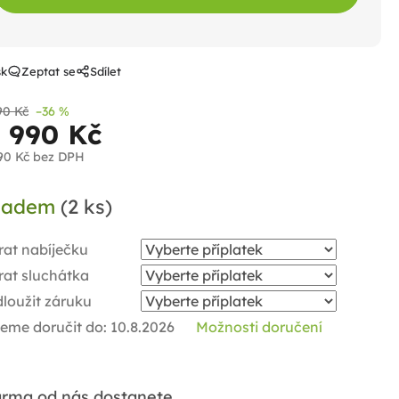
sk
Zeptat se
Sdílet
90 Kč
–36 %
2 990 Kč
90 Kč
bez DPH
ná
ladem
(2 ks)
a:
rat nabíječku
rat sluchátka
loužit záruku
eme doručit do:
10.8.2026
Možnosti doručení
rma od nás dostanete