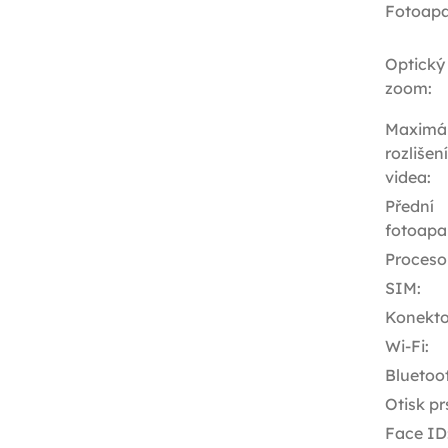
Fotoapa
Optický
zoom
:
Maximál
rozlišení
videa
:
Přední
fotoapa
Proceso
SIM
:
Konekto
Wi-Fi
:
Bluetoo
Otisk pr
Face ID