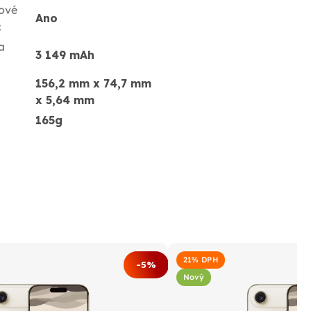
ové
Ano
:
a
3 149 mAh
156,2 mm x 74,7 mm
x 5,64 mm
165g
21% DPH
-5%
Nový