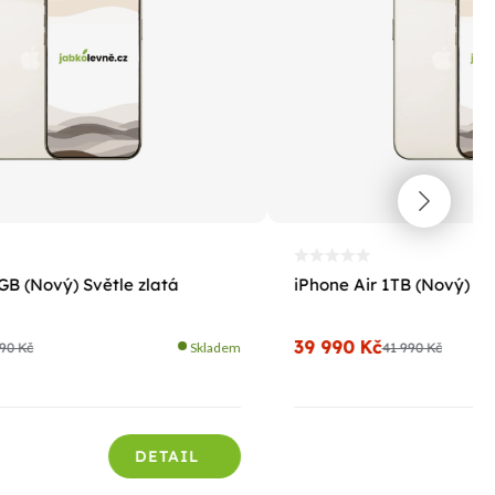
GB (Nový) Světle zlatá
iPhone Air 1TB (Nový) Sv
39 990 Kč
90 Kč
Skladem
41 990 Kč
DETAIL