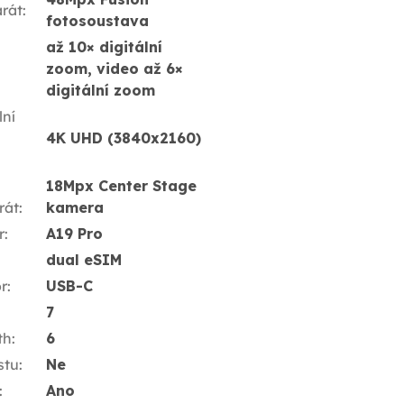
rát
:
fotosoustava
až 10× digitální
zoom, video až 6×
digitální zoom
ní
4K UHD (3840x2160)
18Mpx Center Stage
rát
:
kamera
r
:
A19 Pro
dual eSIM
r
:
USB-C
7
th
:
6
stu
:
Ne
:
Ano