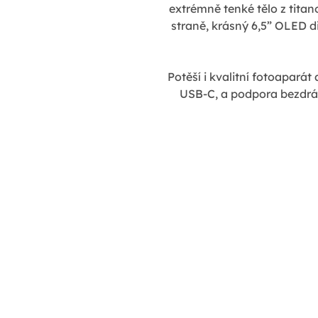
extrémně tenké tělo z titan
straně, krásný 6,5” OLED di
Potěší i kvalitní fotoapará
USB-C, a podpora bezdrát