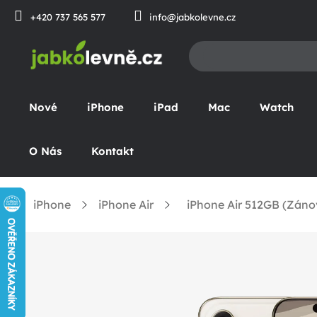
Přejít
+420 737 565 577
info@jabkolevne.cz
na
obsah
Nové
iPhone
iPad
Mac
Watch
O Nás
Kontakt
iPhone
iPhone Air
iPhone Air 512GB (Zánov
Domů