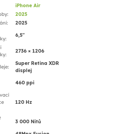
iPhone Air
oby
:
2025
ání
:
2025
6,5"
ky
:
í
2736 × 1206
ky
:
Super Retina XDR
leje
:
displej
460 ppi
vací
ce
120 Hz
t
3 000 Nitů
48Mpx Fusion