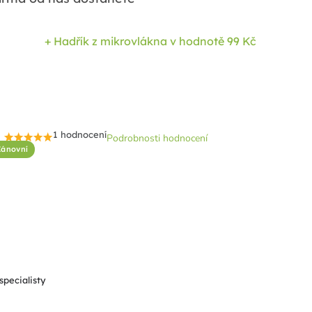
+ Hadřík z mikrovlákna
v hodnotě 99 Kč
1 hodnocení
Podrobnosti hodnocení
Průměrné
Zánovní
hodnocení
produktu
je
5,0
z
5
hvězdiček.
specialisty