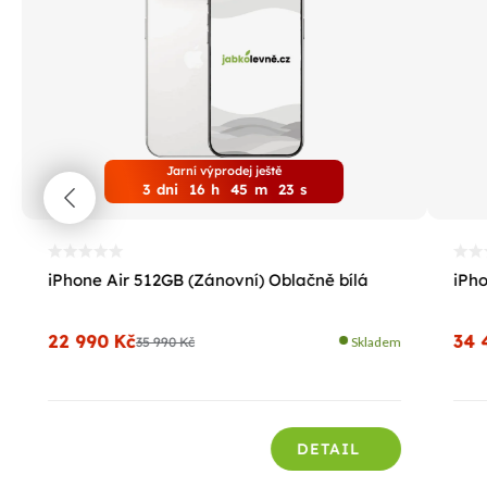
Jarní výprodej ještě
3
dni
16
h
45
m
22
s
iPhone Air 512GB (Zánovní) Oblačně bílá
iPho
22 990 Kč
34 
35 990 Kč
Skladem
DETAIL