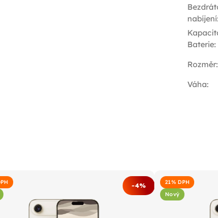
Bezdrát
nabíjení
Kapacit
Baterie
:
Rozměr
:
Váha
:
DPH
21% DPH
-4%
Nový