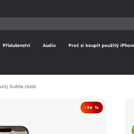
Příslušenství
Audio
Proč si koupit použitý iPhon
ní) Světle zlatá
–36 %