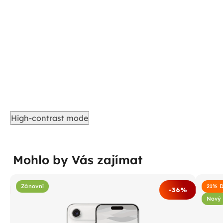
High-contrast mode
Mohlo by Vás zajímat
Zánovní
21% 
%
-36%
Nový