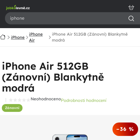
Přejít
na
obsah
iPhone
iPhone Air 512GB (Zánovní) Blankytně
Domů
iPhone
Air
modrá
iPhone Air 512GB
(Zánovní) Blankytně
modrá
Neohodnoceno
Podrobnosti hodnocení
Průměrné
Zánovní
hodnocení
produktu
je
–36 %
0,0