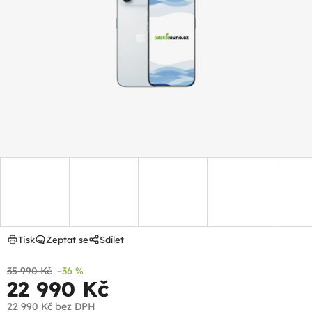
z
5
hvězdiček.
Tisk
Zeptat se
Sdílet
35 990 Kč
–36 %
22 990 Kč
22 990 Kč
bez DPH