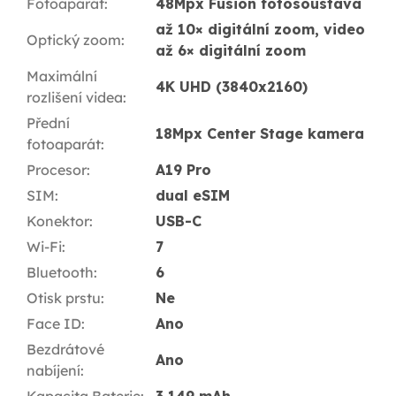
Fotoaparát
:
48Mpx Fusion fotosoustava
až 10× digitální zoom, video
Optický zoom
:
až 6× digitální zoom
Maximální
4K UHD (3840x2160)
rozlišení videa
:
Přední
18Mpx Center Stage kamera
fotoaparát
:
Procesor
:
A19 Pro
SIM
:
dual eSIM
Konektor
:
USB-C
Wi-Fi
:
7
Bluetooth
:
6
Otisk prstu
:
Ne
Face ID
:
Ano
Bezdrátové
Ano
nabíjení
: