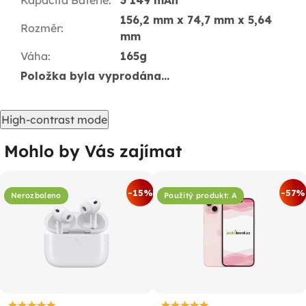
Kapacita Baterie
:
3 149 mAh
156,2 mm x 74,7 mm x 5,64
Rozměr
:
mm
Váha
:
165g
Položka byla vyprodána…
High-contrast mode
Mohlo by Vás zajímat
-15%
-57%
Nerozbaleno
Použitý produkt: A