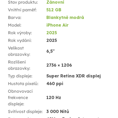
Stav produktu
:
Zánovní
Vnitřní paměť
:
512 GB
Barva
:
Blankytně modrá
Model
:
iPhone Air
Rok výroby
:
2025
Rok vydání
:
2025
Velikost
6,5"
obrazovky
:
Rozlišení
2736 × 1206
obrazovky
:
Typ displeje
:
Super Retina XDR displej
Hustota pixelů
:
460 ppi
Obnovovací
frekvence
120 Hz
displeje
:
Svítivost displeje
:
3 000 Nitů