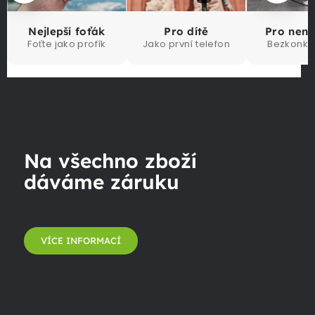
Nejlepší foťák
Pro dítě
Pro nen
Foťte jako profík
Jako první telefon
Bezkonku
Na všechno zboží
dáváme záruku
VÍCE INFORMACÍ