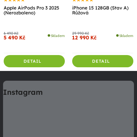
Apple AirPods Pro 3 2025
iPhone 15 128GB (Stav A)
(Nerozbaleno)
Růžová
6 490 Kč
29 990 Kč
Skladem
Skladem
5 490 Kč
12 990 Kč
DETAIL
DETAIL
Z
á
Instagram
p
a
t
í