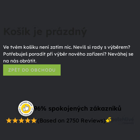
Košík je prázdný
Ve tvém košíku není zatím nic. Nevíš si rady s výběrem?
Potřebuješ poradit při výběr nového zařízení? Neváhej se
na nás obrátit.
ZPĚT DO OBCHODU
96% spokojených zákazníků
(Based on 2750 Reviews)