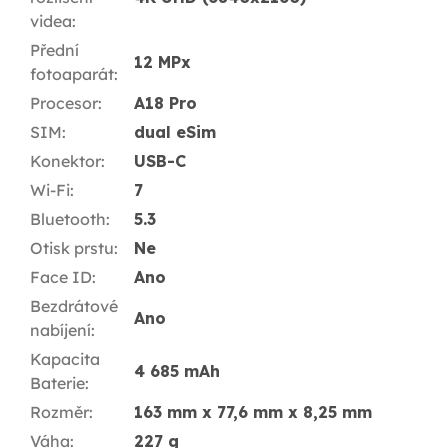
videa
:
Přední
12 MPx
fotoaparát
:
Procesor
:
A18 Pro
SIM
:
dual eSim
Konektor
:
USB-C
Wi-Fi
:
7
Bluetooth
:
5.3
Otisk prstu
:
Ne
Face ID
:
Ano
Bezdrátové
Ano
nabíjení
:
Kapacita
4 685 mAh
Baterie
:
Rozměr
:
163 mm x 77,6 mm x 8,25 mm
Váha
:
227 g