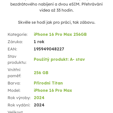
bezdrátového nabíjení a dvou eSIM. Přehrávání
videa až 33 hodin.
S
kvěle se hodí jak pro práci, tak zábavu.
Kategorie
:
iPhone 16 Pro Max 256GB
Záruka
:
1 rok
EAN
:
195949048227
Stav
Použitý produkt: A- stav
produktu
:
Vnitřní
256 GB
paměť
:
Barva
:
Přírodní Titan
Model
:
iPhone 16 Pro Max
Rok výroby
:
2024
Rok vydání
:
2024
Velikost