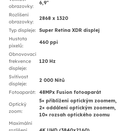
6,9"
obrazovky
:
Rozlišení
2868 x 1320
obrazovky
:
Typ displeje
:
Super Retina XDR displej
Hustota
460 ppi
pixelů
:
Obnovovací
frekvence
120 Hz
displeje
:
Svítivost
2 000 Nitů
displeje
:
Fotoaparát
:
48MPx Fusion fotoaparát
5× přiblížení optickým zoomem,
Optický
2× oddálení optickým zoomem,
zoom
:
10× rozsah optického zoomu
Maximální
rozlišení
4K UHD (3840x2160)