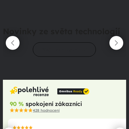
Novinky ze světa technologií
Přejít do magazínu
90 %
spokojení zákazníci
428
hodnocení