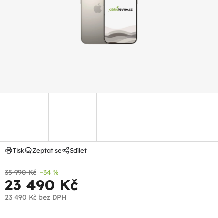
hvězdiček.
Tisk
Zeptat se
Sdílet
35 990 Kč
–34 %
23 490 Kč
23 490 Kč
bez DPH
Měrná