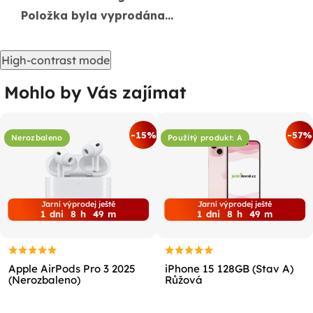
Položka byla vyprodána…
High-contrast mode
Mohlo by Vás zajímat
-15%
-57%
Nerozbaleno
Použitý produkt: A
Jarní výprodej ještě
Jarní výprodej ještě
1
dni
8
h
49
m
1
dni
8
h
49
m
Apple AirPods Pro 3 2025
iPhone 15 128GB (Stav A)
(Nerozbaleno)
Růžová