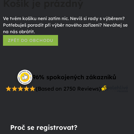
Košík je prázdný
Ve tvém košíku není zatím nic. Nevíš si rady s výběrem?
Potřebuješ poradit při výběr nového zařízení? Neváhej se
na nás obrátit.
ZPĚT DO OBCHODU
96% spokojených zákazníků
(Based on 2750 Reviews)
Proč se registrovat?