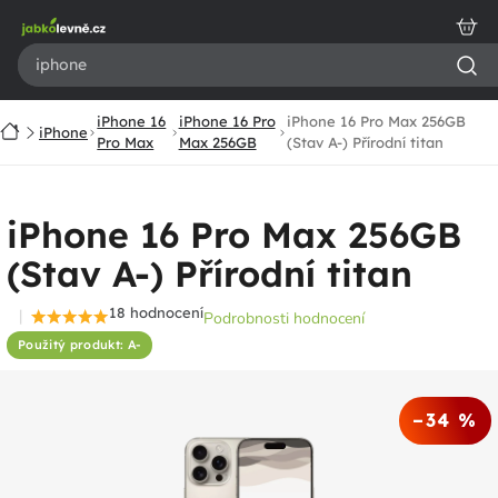
Přejít
na
obsah
iPhone 16
iPhone 16 Pro
iPhone 16 Pro Max 256GB
Domů
iPhone
Pro Max
Max 256GB
(Stav A-) Přírodní titan
iPhone 16 Pro Max 256GB
(Stav A-) Přírodní titan
18 hodnocení
Podrobnosti hodnocení
Průměrné
Použitý produkt: A-
hodnocení
produktu
je
–34 %
4,6
z
5