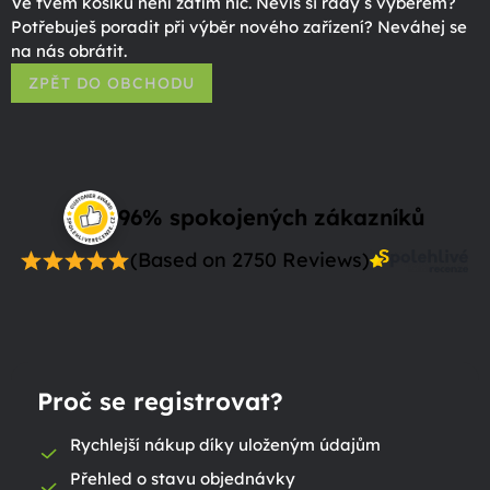
Ve tvém košíku není zatím nic. Nevíš si rady s výběrem?
Potřebuješ poradit při výběr nového zařízení? Neváhej se
na nás obrátit.
ZPĚT DO OBCHODU
96% spokojených zákazníků
(Based on 2750 Reviews)
Proč se registrovat?
Rychlejší nákup díky uloženým údajům
Přehled o stavu objednávky