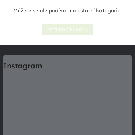
Můžete se ale podívat na ostatní kategorie.
ZPĚT DO OBCHODU
Z
á
Instagram
p
a
t
í