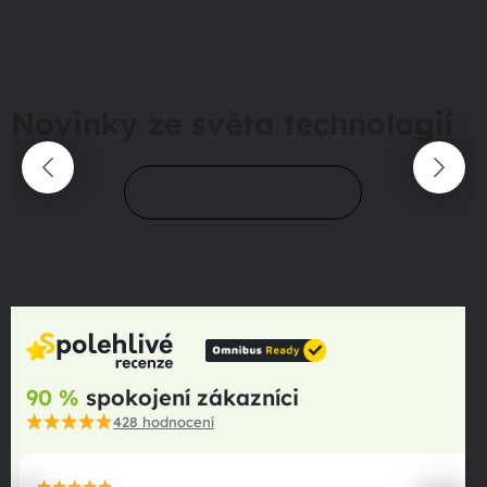
Novinky ze světa technologií
Přejít do magazínu
90 %
spokojení zákazníci
428
hodnocení