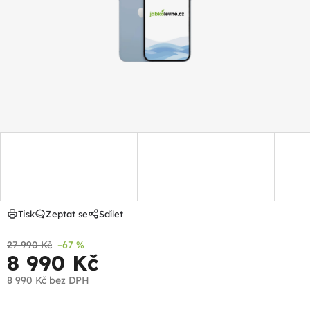
hvězdiček.
Tisk
Zeptat se
Sdílet
27 990 Kč
–67 %
8 990 Kč
8 990 Kč
bez DPH
Měrná