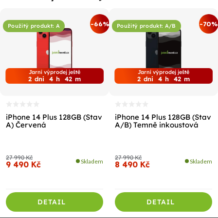
%
-66%
-70%
Použitý produkt: A
Použitý produkt: A/B
Jarní výprodej ještě
Jarní výprodej ještě
2
dni
4
h
42
m
2
dni
4
h
42
m
iPhone 14 Plus 128GB (Stav
iPhone 14 Plus 128GB (Stav
A) Červená
A/B) Temně inkoustová
27 990 Kč
27 990 Kč
Skladem
Skladem
9 490 Kč
8 490 Kč
DETAIL
DETAIL