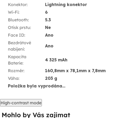
Konektor
:
Lightning konektor
Wi-Fi
:
6
Bluetooth
:
5.3
Otisk prstu
:
Ne
Face ID
:
Ano
Bezdrátové
Ano
nabíjení
:
Kapacita
4 325 mAh
Baterie
:
Rozměr
:
160,8mm x 78,1mm x 7,8mm
Váha
:
203 g
Položka byla vyprodána…
High-contrast mode
Mohlo by Vás zajímat