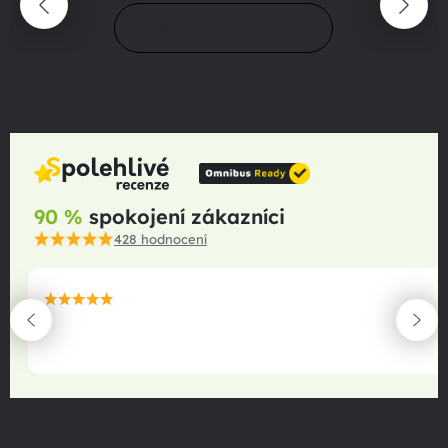
Přejít do magazínu
90 %
spokojení zákazníci
428
hodnocení
maximální spokojenost
22.06.2025