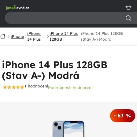
Přejít
na
obsah
iPhone
iPhone 14 Plus
iPhone 14 Plus 128GB
Domů
iPhone
14 Plus
128GB
(Stav A-) Modrá
iPhone 14 Plus 128GB
(Stav A-) Modrá
1 hodnocení
Podrobnosti hodnocení
Průměrné
hodnocení
produktu
je
–67 %
5,0
z
5