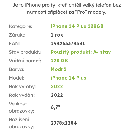
Je to iPhone pro ty, kteří chtějí velký telefon bez
nutnosti připlácet za “Pro” modely.
Kategorie
:
iPhone 14 Plus 128GB
Záruka
:
1 rok
EAN
:
194253374381
Stav produktu
:
Použitý produkt: A- stav
Vnitřní paměť
:
128 GB
Barva
:
Modrá
Model
:
iPhone 14 Plus
Rok výroby
:
2022
Rok vydání
:
2022
Velikost
6,7"
obrazovky
:
Rozlišení
2778x1284
obrazovky
: