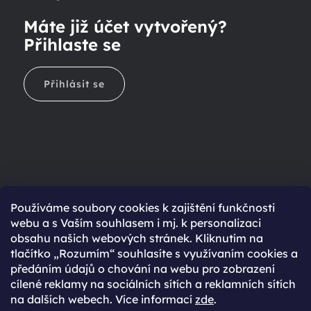
Máte již účet vytvořený?
Přihlaste se
Přihlásit se
Ještě nemáte účet?
Používáme soubory cookies k zajištění funkčnosti
webu a s Vaším souhlasem i mj. k personalizaci
Rychlejší nákup díky uloženým údajům
obsahu našich webových stránek. Kliknutím na
Přehled o stavu objednávky
tlačítko „Rozumím“ souhlasíte s využívaním cookies a
předáním údajů o chování na webu pro zobrazení
Kompletní historie objednávek
cílené reklamy na sociálních sítích a reklamních sítích
Speciální akce, novinky a slevy pro registrované
na dalších webech. Více informací
zde
.