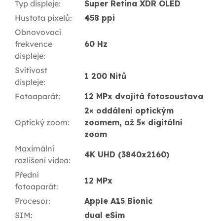
Typ displeje
:
Super Retina XDR OLED
Hustota pixelů
:
458 ppi
Obnovovací
frekvence
60 Hz
displeje
:
Svítivost
1 200 Nitů
displeje
:
Fotoaparát
:
12 MPx dvojitá fotosoustava
2× oddálení optickým
Optický zoom
:
zoomem, až 5× digitální
zoom
Maximální
4K UHD (3840x2160)
rozlišení videa
:
Přední
12 MPx
fotoaparát
:
Procesor
:
Apple A15 Bionic
SIM
:
dual eSim