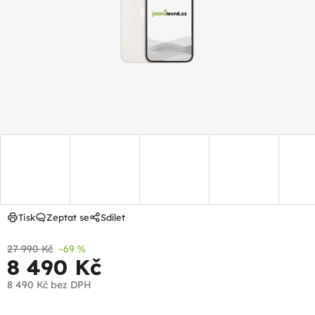
hvězdiček.
Tisk
Zeptat se
Sdílet
27 990 Kč
–69 %
8 490 Kč
8 490 Kč
bez DPH
Měrná