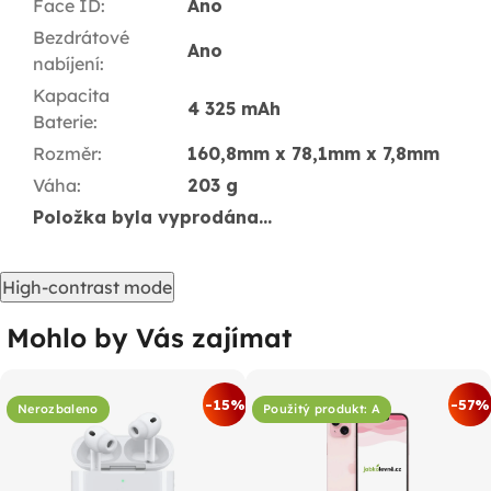
Face ID
:
Ano
Bezdrátové
Ano
nabíjení
:
Kapacita
4 325 mAh
Baterie
:
Rozměr
:
160,8mm x 78,1mm x 7,8mm
Váha
:
203 g
Položka byla vyprodána…
High-contrast mode
Mohlo by Vás zajímat
-15%
-57%
Nerozbaleno
Použitý produkt: A