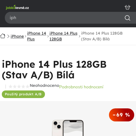
Přejít
na
obsah
iPhone 14
iPhone 14 Plus
iPhone 14 Plus 128GB
Domů
iPhone
Plus
128GB
(Stav A/B) Bílá
iPhone 14 Plus 128GB
(Stav A/B) Bílá
Neohodnoceno
Podrobnosti hodnocení
Průměrné
Použitý produkt: A/B
hodnocení
produktu
je
–69 %
0,0
z
5