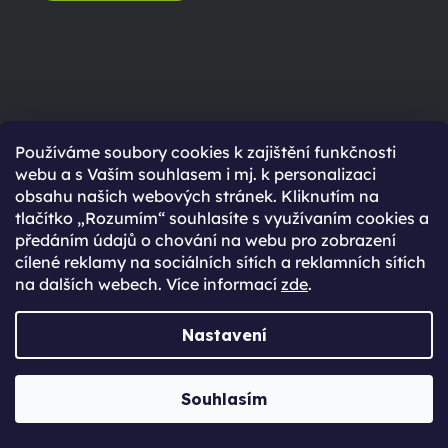
Používáme soubory cookies k zajištění funkčnosti
webu a s Vaším souhlasem i mj. k personalizaci
obsahu našich webových stránek. Kliknutím na
tlačítko „Rozumím“ souhlasíte s využívaním cookies a
předáním údajů o chování na webu pro zobrazení
Doručujeme již
do
cílené reklamy na sociálních sítích a reklamních sítích
druhého dne
na dalších webech. Více informací
zde
.
Nastavení
ZJISTI VÍCE
Souhlasím