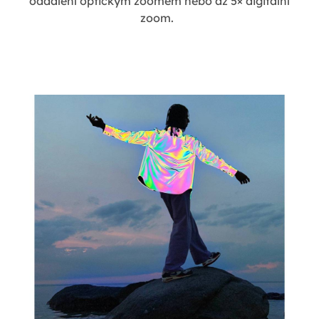
oddálení optickým zoomem nebo až 5× digitální
zoom.