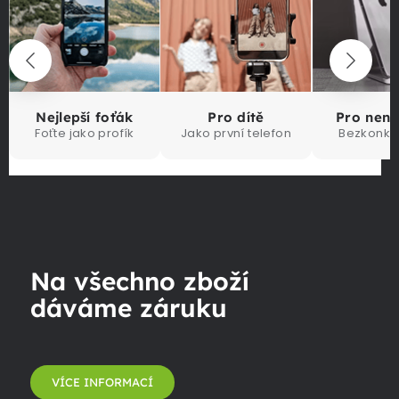
Nejlepší foťák
Pro dítě
Pro nen
Foťte jako profík
Jako první telefon
Bezkonku
Na všechno zboží
dáváme záruku
VÍCE INFORMACÍ