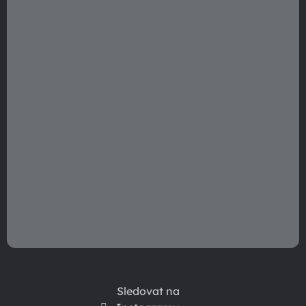
t
í
Sledovat na