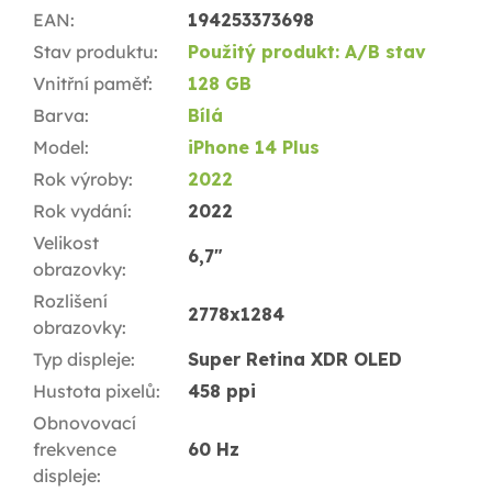
EAN
:
194253373698
Stav produktu
:
Použitý produkt: A/B stav
Vnitřní paměť
:
128 GB
Barva
:
Bílá
Model
:
iPhone 14 Plus
Rok výroby
:
2022
Rok vydání
:
2022
Velikost
6,7"
obrazovky
:
Rozlišení
2778x1284
obrazovky
:
Typ displeje
:
Super Retina XDR OLED
Hustota pixelů
:
458 ppi
Obnovovací
frekvence
60 Hz
displeje
: