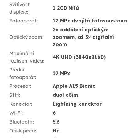
Svítivost
1 200 Nitů
displeje
:
Fotoaparát
:
12 MPx dvojitá fotosoustava
2× oddálení optickým
Optický zoom
:
zoomem, až 5× digitální
zoom
Maximální
4K UHD (3840x2160)
rozlišení videa
:
Přední
12 MPx
fotoaparát
:
Procesor
:
Apple A15 Bionic
SIM
:
dual eSim
Konektor
:
Lightning konektor
Wi-Fi
:
6
Bluetooth
:
5.3
Otisk prstu
:
Ne