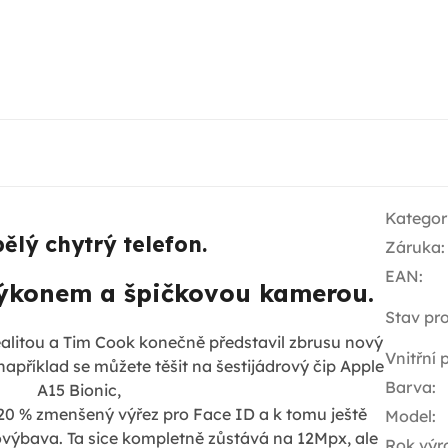
Kategor
ělý chytrý telefon.
Záruka
:
EAN
:
ýkonem a špičkovou kamerou.
Stav pr
alitou a Tim Cook konečně představil zbrusu nový
Vnitřní
například se můžete těšit na šestijádrový čip Apple
Barva
:
A15 Bionic,
 20 % zmenšený výřez pro Face ID a k tomu ještě
Model
:
výbava. Ta sice kompletně zůstává na 12Mpx, ale
Rok výr