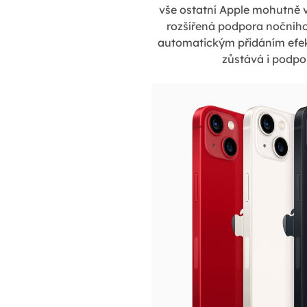
vše ostatní Apple mohutně vy
rozšířená podpora nočního 
automatickým přidáním efek
zůstává i podpo