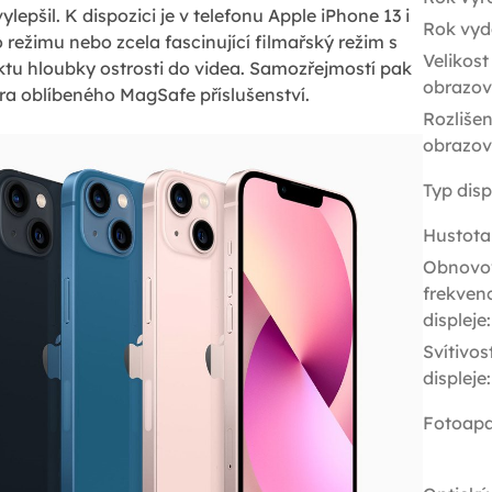
lepšil. K dispozici je v telefonu Apple iPhone 13 i
Rok vyd
režimu nebo zcela fascinující filmařský režim s
Velikost
tu hloubky ostrosti do videa. Samozřejmostí pak
obrazov
ra oblíbeného MagSafe příslušenství.
Rozlišen
obrazov
Typ disp
Hustota
Obnovo
frekven
displeje
:
Svítivos
displeje
:
Fotoapa