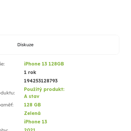
Diskuze
ie
:
iPhone 13 128GB
1 rok
194253128793
Použitý produkt:
oduktu
:
A stav
 paměť
:
128 GB
Zelená
iPhone 13
oby
:
2021