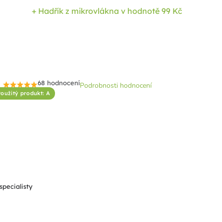
+ Hadřík z mikrovlákna
v hodnotě 99 Kč
68 hodnocení
Podrobnosti hodnocení
Průměrné
oužitý produkt: A
hodnocení
produktu
je
4,7
z
5
hvězdiček.
specialisty