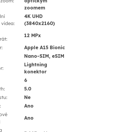
 zoom
:
optickým
zoomem
ní
4K UHD
í videa
:
(3840x2160)
12 MPx
rát
:
r
:
Apple A15 Bionic
Nano-SIM, eSIM
Lightning
r
:
konektor
6
th
:
5.0
stu
:
Ne
:
Ano
ové
Ano
:
a