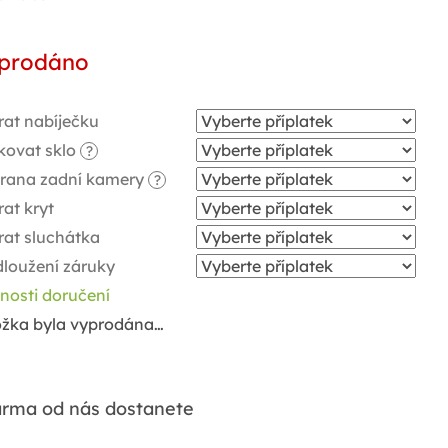
ná
a:
prodáno
rat nabíječku
kovat sklo
?
rana zadní kamery
?
at kryt
rat sluchátka
dloužení záruky
nosti doručení
ožka byla vyprodána…
rma od nás dostanete