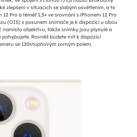
nek. Ve spojení s clonou ƒ/1,6 nabízí širokoúhlý
é zlepšení v situacích se slabým osvětlením, a to
m 12 Pro a téměř 1,5× ve srovnání s iPhonem 12 Pro
azu (OIS) s posunem snímače je k dispozici u obou
č namísto objektivu, takže snímky jsou plynulé a
se pohybujete. Rovněž budete mít k dispozici
kameru se 120stupňovým zorným polem.