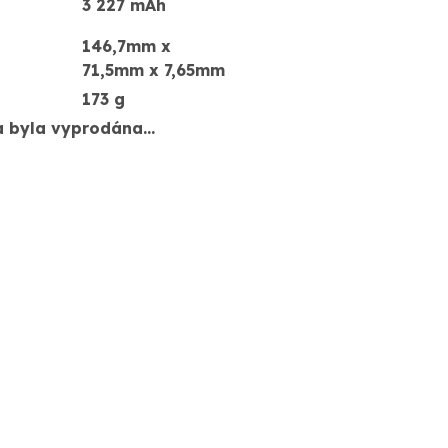
3 227 mAh
146,7mm x
71,5mm x 7,65mm
173 g
a byla vyprodána…