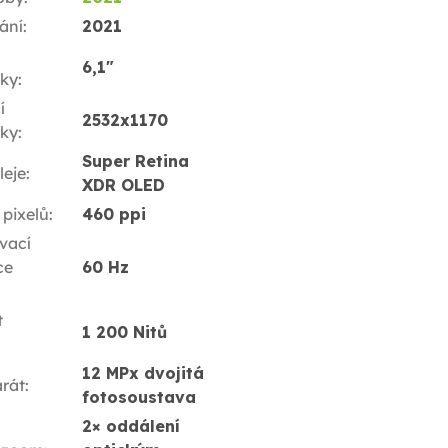
ání
:
2021
6,1"
ky
:
í
2532x1170
ky
:
Super Retina
leje
:
XDR OLED
 pixelů
:
460 ppi
vací
ce
60 Hz
t
1 200 Nitů
12 MPx dvojitá
rát
:
fotosoustava
2× oddálení