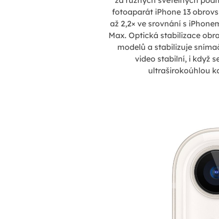
za různých světelných podmí
fotoaparát iPhone 13 obrovsk
až 2,2× ve srovnání s iPhone
Max. Optická stabilizace obr
modelů a stabilizuje sníma
video stabilní, i když 
ultraširokoúhlou 