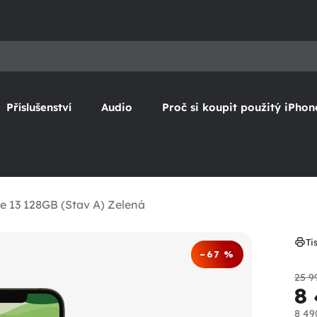
Příslušenství
Audio
Proč si koupit použitý iPhon
e 13 128GB (Stav A) Zelená
Ti
–67 %
25 9
8
8 49