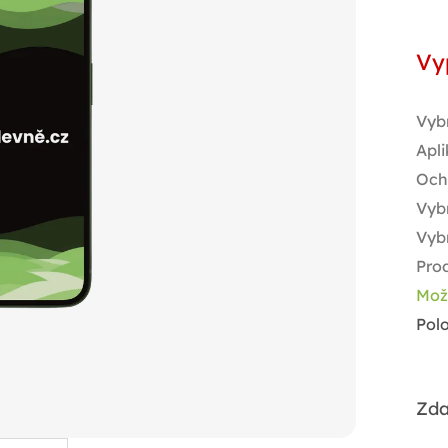
Měr
cen
Vy
Vyb
Apli
Och
Vybr
Vyb
Pro
Mož
Pol
Zda