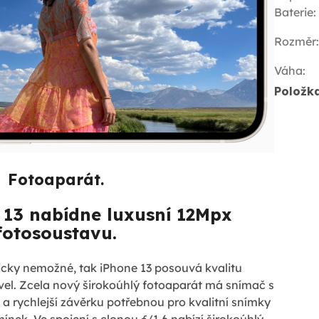
Baterie
:
Rozměr
:
Váha
:
Položk
Fotoaparát.
 13 nabídne luxusní 12Mpx
fotosoustavu.
ticky nemožné, tak iPhone 13 posouvá kvalitu
vel. Zcela nový širokoúhlý fotoaparát má snímač s
a rychlejší závěrku potřebnou pro kvalitní snímky