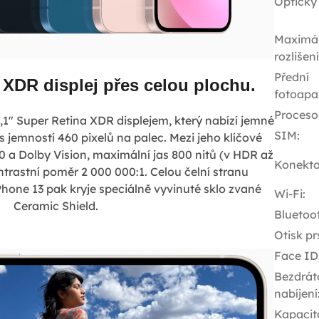
Optický
Maximál
rozlišen
Přední
 XDR displej přes celou plochu.
fotoapa
Proceso
,1" Super Retina XDR displejem, který nabízí jemné
SIM
:
 s jemností 460 pixelů na palec. Mezi jeho klíčové
0 a Dolby Vision, maximální jas 800 nitů (v HDR až
Konekto
rastní poměr 2 000 000:1. Celou čelní stranu
Phone 13 pak kryje speciálně vyvinuté sklo zvané
Wi-Fi
:
Ceramic Shield.
Bluetoo
Otisk pr
Face ID
Bezdrát
nabíjení
Kapacit