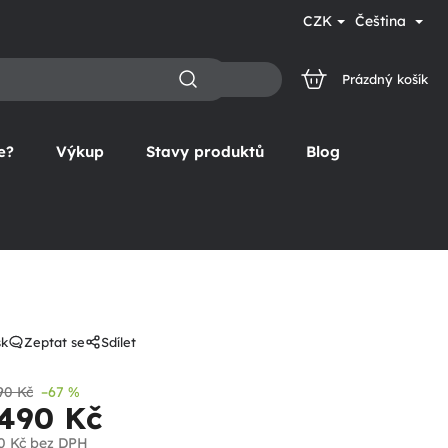
CZK
Čeština
Prázdný košík
NÁKUPNÍ
KOŠÍK
e?
Výkup
Stavy produktů
Blog
sk
Zeptat se
Sdílet
90 Kč
–67 %
 490 Kč
0 Kč
bez DPH