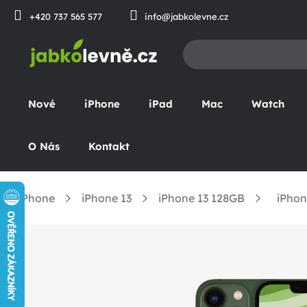
Přejít
+420 737 565 577
info@jabkolevne.cz
na
obsah
Nové
iPhone
iPad
Mac
Watch
O Nás
Kontakt
iPhone
iPhone 13
iPhone 13 128GB
iPhon
omů