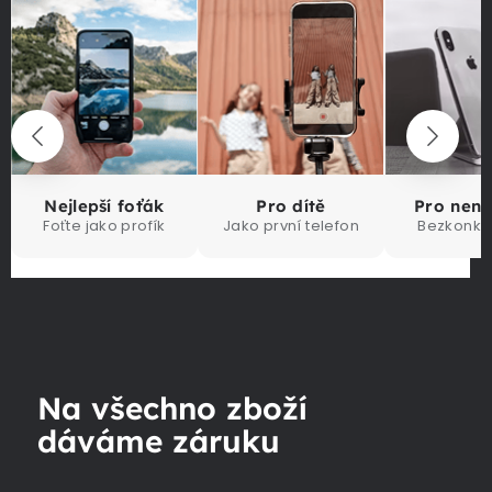
Nejlepší foťák
Pro dítě
Pro nen
Foťte jako profík
Jako první telefon
Bezkonku
Na všechno zboží
dáváme záruku