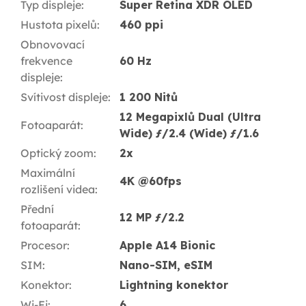
Typ displeje
:
Super Retina XDR OLED
Hustota pixelů
:
460 ppi
Obnovovací
frekvence
60 Hz
displeje
:
Svítivost displeje
:
1 200 Nitů
12 Megapixlů Dual (Ultra
Fotoaparát
:
Wide) ƒ/2.4 (Wide) ƒ/1.6
Optický zoom
:
2x
Maximální
4K @60fps
rozlišení videa
:
Přední
12 MP ƒ/2.2
fotoaparát
:
Procesor
:
Apple A14 Bionic
SIM
:
Nano-SIM, eSIM
Konektor
:
Lightning konektor
Wi-Fi
:
6