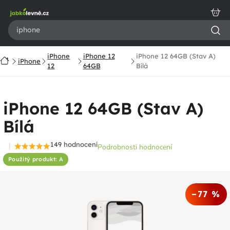
Přejít
na
obsah
iPhone
iPhone 12
iPhone 12 64GB (Stav A)
Domů
iPhone
12
64GB
Bílá
iPhone 12 64GB (Stav A)
Bílá
149 hodnocení
Podrobnosti hodnocení
Průměrné
Použitý produkt: A
hodnocení
produktu
je
–77 %
4,6
z
5