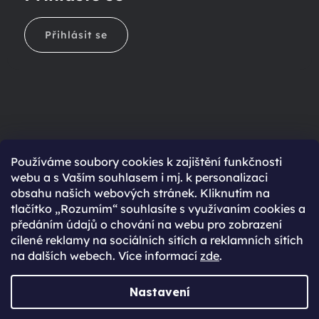
Přihlásit se
Ještě nemáte účet?
Používáme soubory cookies k zajištění funkčnosti
webu a s Vaším souhlasem i mj. k personalizaci
Rychlejší nákup díky uloženým údajům
obsahu našich webových stránek. Kliknutím na
Přehled o stavu objednávky
tlačítko „Rozumím“ souhlasíte s využívaním cookies a
předáním údajů o chování na webu pro zobrazení
Kompletní historie objednávek
cílené reklamy na sociálních sítích a reklamních sítích
Speciální akce, novinky a slevy pro registrované
na dalších webech. Více informací
zde
.
REGISTROVAT SE
Nastavení