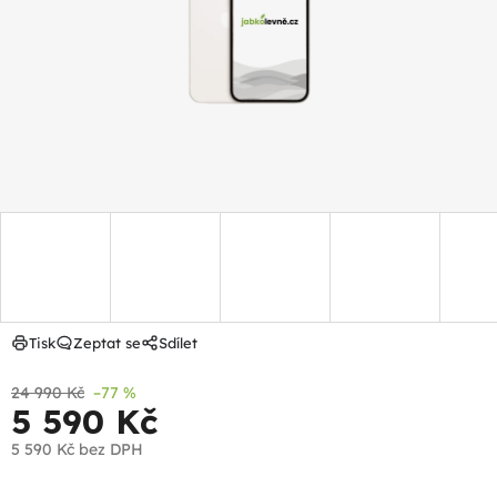
hvězdiček.
Tisk
Zeptat se
Sdílet
24 990 Kč
–77 %
5 590 Kč
5 590 Kč
bez DPH
Měrná