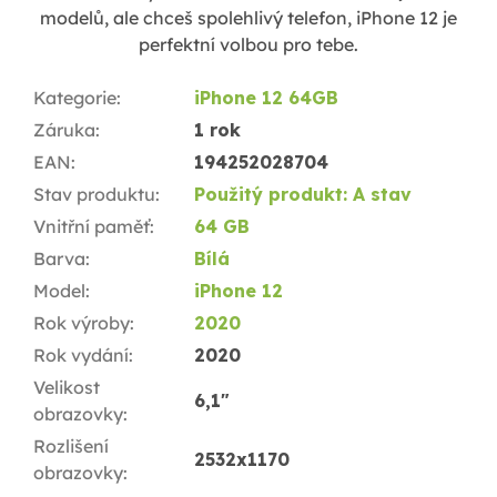
modelů, ale chceš spolehlivý telefon, iPhone 12 je
perfektní volbou pro tebe.
Kategorie
:
iPhone 12 64GB
Záruka
:
1 rok
EAN
:
194252028704
Stav produktu
:
Použitý produkt: A stav
Vnitřní paměť
:
64 GB
Barva
:
Bílá
Model
:
iPhone 12
Rok výroby
:
2020
Rok vydání
:
2020
Velikost
6,1"
obrazovky
:
Rozlišení
2532x1170
obrazovky
: