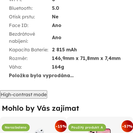
Bluetooth
:
5.0
Otisk prstu
:
Ne
Face ID
:
Ano
Bezdrátové
Ano
nabíjení
:
Kapacita Baterie
:
2 815 mAh
Rozměr
:
146,9mm x 71,8mm x 7,4mm
Váha
:
164g
Položka byla vyprodána…
High-contrast mode
Mohlo by Vás zajímat
-15%
-57%
Nerozbaleno
Použitý produkt: A