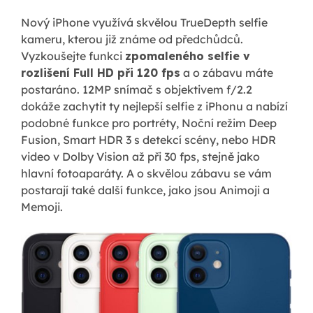
Nový iPhone využívá skvělou TrueDepth selfie
kameru, kterou již známe od předchůdců.
Vyzkoušejte funkci
zpomaleného selfie v
rozlišení Full HD při 120 fps
a o zábavu máte
postaráno. 12MP snímač s objektivem f/2.2
dokáže zachytit ty nejlepší selfie z iPhonu a nabízí
podobné funkce pro portréty, Noční režim Deep
Fusion, Smart HDR 3 s detekcí scény, nebo HDR
video v Dolby Vision až při 30 fps, stejně jako
hlavní fotoaparáty. A o skvělou zábavu se vám
postarají také další funkce, jako jsou Animoji a
Memoji.