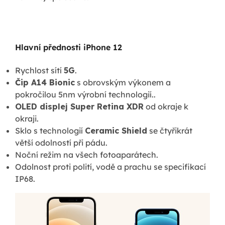
Hlavní přednosti iPhone 12
Rychlost sítí
5G
.
Čip A14 Bionic
s obrovským výkonem a
pokročilou 5nm výrobní technologií..
OLED displej Super Retina XDR
od okraje k
okraji.
Sklo s technologií
Ceramic Shield
se čtyřikrát
větší odolností při pádu.
Noční režim na všech fotoaparátech.
Odolnost proti polití, vodě a prachu se specifikací
IP68.