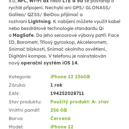
5.0,
NFC
,
Wi-Fi ax
nebo
LTE a 5G
se postarají o
rychlé připojení. Nechybí ani GPS/ GLONASS/
Galileo/ QZSS/ BeiDou přijímač a
rozhraní
Lightning
. K nabíjení můžete využít kabel
nebo bezdrátové technologie standardu Qi
a
MagSafe
. Do jeho senzorové výbavy patří: Face
ID, Barometr, Tříosý gyroskop, Akcelerometr,
Snímač blízkosti, Snímač okolního osvětlení,
Digitální kompas. V telefonu je nainstalován
nový
operační systém iOS 14
.
Kategorie
:
iPhone 12 256GB
Záruka
:
1 rok
EAN
:
194252028711
Stav produktu
:
Použitý produkt: A- stav
Vnitřní paměť
:
256 GB
Barva
:
Červená
Model
:
iPhone 12