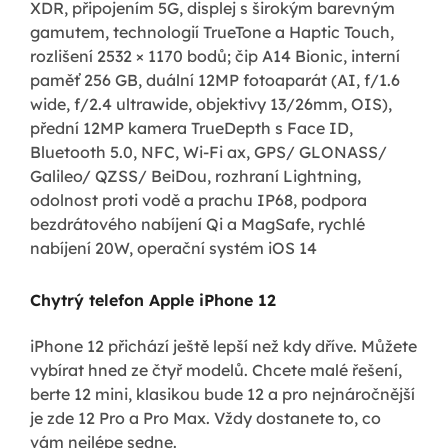
XDR, připojením 5G, displej s širokým barevným
gamutem, technologií TrueTone a Haptic Touch,
rozlišení 2532 × 1170 bodů; čip A14 Bionic, interní
paměť 256 GB, duální 12MP fotoaparát (AI, f/1.6
wide, f/2.4 ultrawide, objektivy 13/26mm, OIS),
přední 12MP kamera TrueDepth s Face ID,
Bluetooth 5.0, NFC, Wi-Fi ax, GPS/ GLONASS/
Galileo/ QZSS/ BeiDou, rozhraní Lightning,
odolnost proti vodě a prachu IP68, podpora
bezdrátového nabíjení Qi a MagSafe, rychlé
nabíjení 20W, operační systém iOS 14
Chytrý telefon Apple iPhone 12
iPhone 12 přichází ještě lepší než kdy dříve. Můžete
vybírat hned ze čtyř modelů. Chcete malé řešení,
berte 12 mini, klasikou bude 12 a pro nejnáročnější
je zde 12 Pro a Pro Max. Vždy dostanete to, co
vám nejlépe sedne.