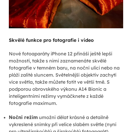
Skvělé funkce pro fotografie i video
Nové fotoaparáty iPhone 12 přináší ještě lepší
možnosti, takže s nimi zaznamenáte skvělé
fotografie v temném baru, na noční ulici nebo na
pláži zalité sluncem. Světelnější objektiv zachytí
více světla, takže můžete fotit ve větší tmě. S
podporou obrovského výkonu A14 Bionic a
inteligentními režimy vymáčknete z každé
fotografie maximum.
Noční režim
umožní dělat krásné a detailně
vykreslené snímky při velice slabém světle (nyní
pro ultraširokoúhlý a širokoúhlý fotoaparát).