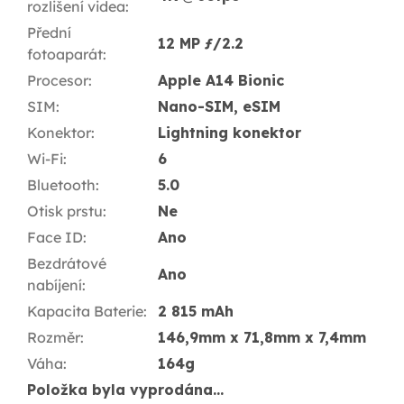
rozlišení videa
:
Přední
12 MP ƒ/2.2
fotoaparát
:
Procesor
:
Apple A14 Bionic
SIM
:
Nano-SIM, eSIM
Konektor
:
Lightning konektor
Wi-Fi
:
6
Bluetooth
:
5.0
Otisk prstu
:
Ne
Face ID
:
Ano
Bezdrátové
Ano
nabíjení
:
Kapacita Baterie
:
2 815 mAh
Rozměr
:
146,9mm x 71,8mm x 7,4mm
Váha
:
164g
Položka byla vyprodána…