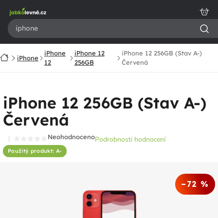
Přejít
na
obsah
iPhone
iPhone 12
iPhone 12 256GB (Stav A-)
Domů
iPhone
12
256GB
Červená
iPhone 12 256GB (Stav A-)
Červená
Neohodnoceno
Podrobnosti hodnocení
Průměrné
Použitý produkt: A-
hodnocení
produktu
je
–72 %
0,0
z
5