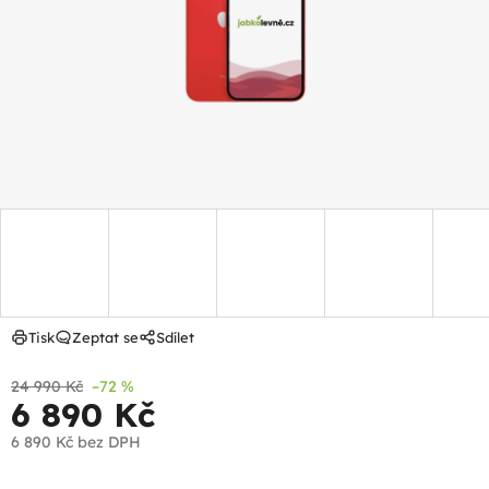
hvězdiček.
Tisk
Zeptat se
Sdílet
24 990 Kč
–72 %
6 890 Kč
6 890 Kč
bez DPH
Měrná