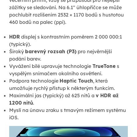
zážitky se sledování. Na 6.1" úhlopříčce se může
pochlubit rozlišením 2532 × 1170 bodů s hustotou
460 bodů na palec (ppi).
HDR
displej s kontrastním poměrem 2 000 000:1
(typický).
Široký
barevný rozsah (P3)
pro nejvěrnější
podání barev.
Vyvážení bílé upravuje technologie
TrueTone
s
vyspělým snímačem okolního osvětlení.
Podpora technologie
Haptic Touch
, která
umožňuje rychlý přístup k některým funkcím.
Maximální jas (typický) až 625 nitů a
v HDR až
1200 nitů
.
Myslí na únavu zraku s tmavým režimem systému
iOS.