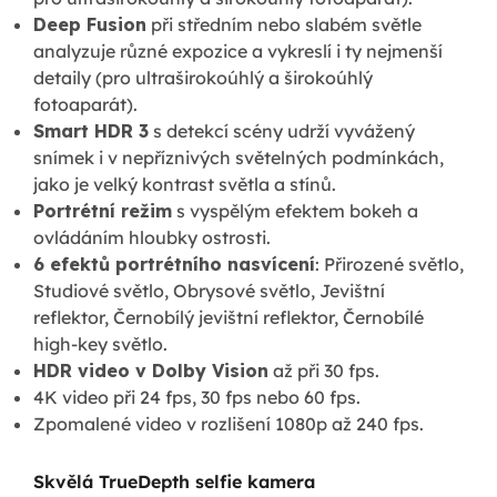
Deep Fusion
při středním nebo slabém světle
analyzuje různé expozice a vykreslí i ty nejmenší
detaily (pro ultraširokoúhlý a širokoúhlý
fotoaparát).
Smart HDR 3
s detekcí scény udrží vyvážený
snímek i v nepříznivých světelných podmínkách,
jako je velký kontrast světla a stínů.
Portrétní režim
s vyspělým efektem bokeh a
ovládáním hloubky ostrosti.
6 efektů portrétního nasvícení
: Přirozené světlo,
Studiové světlo, Obrysové světlo, Jevištní
reflektor, Černobílý jevištní reflektor, Černobílé
high-key světlo.
HDR video v Dolby Vision
až při 30 fps.
4K video při 24 fps, 30 fps nebo 60 fps.
Zpomalené video v rozlišení 1080p až 240 fps.
Skvělá TrueDepth selfie kamera