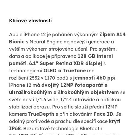
Klíčové vlastnosti
Apple iPhone 12 je poháněn výkonným
čipem A14
Bionic
s Neural Engine nejnovější generace a
vyšším výkonem strojového učení. Pro systém,
data a aplikace je připraveno
128 GB interní
paměti
.
6.1"
Super Retina XDR displej
s
technologiemi
OLED a TrueTone
má
rozlišení 2532 × 1170 bodů s
jemností
460 ppi
.
iPhone 12 má
dvojitý 12MP fotoaparát s
ultraširokoúhlým a širokoúhlým objektivem
se
světelností f/1.6 wide, f/2.4 ultrawide a optickou
stabilizací obrazu. Pro selfie slouží přední 12MP
kamera
TrueDepth
s přihlašováním
Face ID
. Je
odolný proti vodě a prachu dle specifikace
krytí
IP68
. Bezdrátové technologie Bluetooth