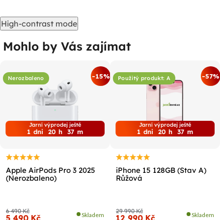
High-contrast mode
Mohlo by Vás zajímat
-15%
-57%
Nerozbaleno
Použitý produkt: A
Jarní výprodej ještě
Jarní výprodej ještě
1
dni
20
h
37
m
1
dni
20
h
37
m
Apple AirPods Pro 3 2025
iPhone 15 128GB (Stav A)
(Nerozbaleno)
Růžová
6 490 Kč
29 990 Kč
Skladem
Skladem
5 490 Kč
12 990 Kč