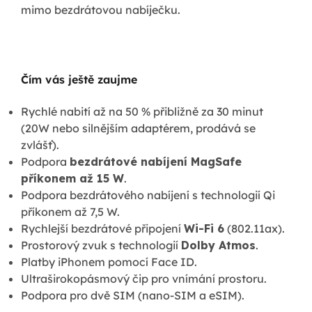
mimo bezdrátovou nabíječku.
Čím vás ještě zaujme
Rychlé nabití až na 50 % přibližně za 30 minut
(20W nebo silnějším adaptérem, prodává se
zvlášť).
Podpora
bezdrátové nabíjení MagSafe
příkonem až 15 W
.
Podpora bezdrátového nabíjení s technologií Qi
příkonem až 7,5 W.
Rychlejší bezdrátové připojení
Wi-Fi 6
(802.11ax).
Prostorový zvuk s technologií
Dolby Atmos
.
Platby iPhonem pomocí Face ID.
Ultraširokopásmový čip pro vnímání prostoru.
Podpora pro dvě SIM (nano-SIM a eSIM).