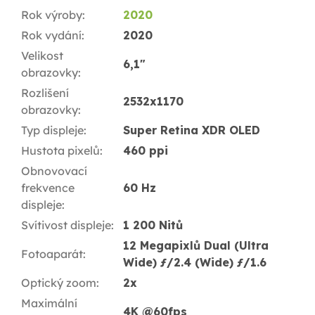
Rok výroby
:
2020
Rok vydání
:
2020
Velikost
6,1"
obrazovky
:
Rozlišení
2532x1170
obrazovky
:
Typ displeje
:
Super Retina XDR OLED
Hustota pixelů
:
460 ppi
Obnovovací
frekvence
60 Hz
displeje
:
Svítivost displeje
:
1 200 Nitů
12 Megapixlů Dual (Ultra
Fotoaparát
:
Wide) ƒ/2.4 (Wide) ƒ/1.6
Optický zoom
:
2x
Maximální
4K @60fps