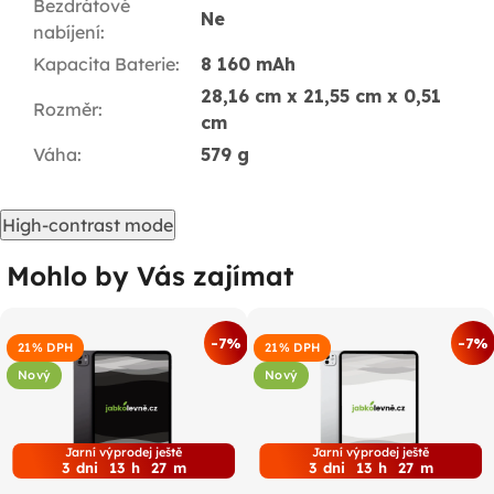
Bezdrátové
Ne
nabíjení
:
Kapacita Baterie
:
8 160 mAh
28,16 cm x 21,55 cm x 0,51
Rozměr
:
cm
Váha
:
579 g
High-contrast mode
Mohlo by Vás zajímat
-7%
-7%
21% DPH
21% DPH
Nový
Nový
Jarní výprodej ještě
Jarní výprodej ještě
3
dni
13
h
27
m
3
dni
13
h
27
m