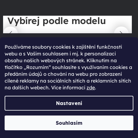
Vybírej podle modelu
Používáme soubory cookies k zajištění funkčnosti
webu a s Vaším souhlasem i mj. k personalizaci
obsahu našich webových stránek. Kliknutím na
tlačítko „Rozumím“ souhlasíte s využívaním cookies a
Novinky ze světa technologií
předáním údajů o chování na webu pro zobrazení
cílené reklamy na sociálních sítích a reklamních sítích
na dalších webech. Více informací
zde
.
Přejít do magazínu
Nastavení
Souhlasím