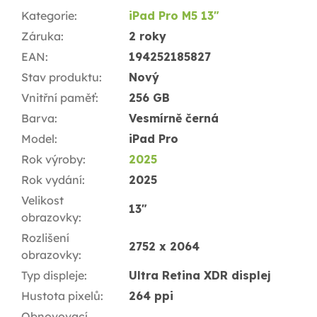
Kategorie
:
iPad Pro M5 13"
Záruka
:
2 roky
EAN
:
194252185827
Stav produktu
:
Nový
Vnitřní paměť
:
256 GB
Barva
:
Vesmírně černá
Model
:
iPad Pro
Rok výroby
:
2025
Rok vydání
:
2025
Velikost
13"
obrazovky
:
Rozlišení
2752 x 2064
obrazovky
:
Typ displeje
:
Ultra Retina XDR displej
Hustota pixelů
:
264 ppi
Obnovovací