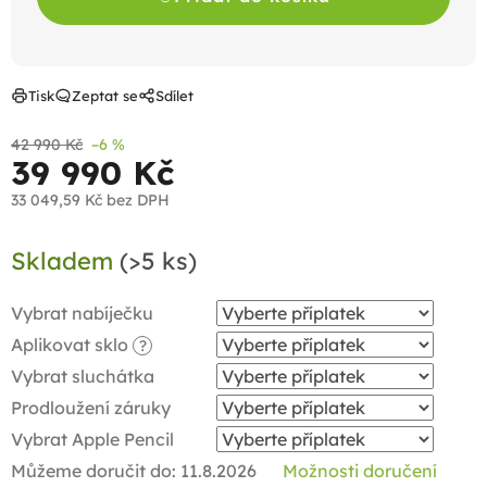
Tisk
Zeptat se
Sdílet
42 990 Kč
–6 %
39 990 Kč
33 049,59 Kč
bez DPH
Měrná
Skladem
(>5 ks)
cena:
Vybrat nabíječku
Aplikovat sklo
?
Vybrat sluchátka
Prodloužení záruky
Vybrat Apple Pencil
Můžeme doručit do:
11.8.2026
Možnosti doručení