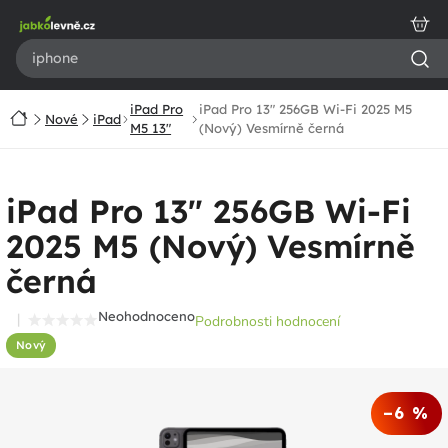
Přejít
na
obsah
iPad Pro
iPad Pro 13" 256GB Wi-Fi 2025 M5
Domů
Nové
iPad
M5 13"
(Nový) Vesmírně černá
iPad Pro 13" 256GB Wi-Fi
2025 M5 (Nový) Vesmírně
černá
Neohodnoceno
Podrobnosti hodnocení
Průměrné
Nový
hodnocení
produktu
je
–6 %
0,0