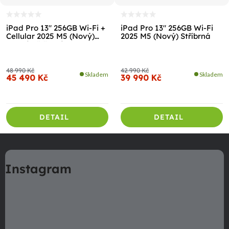
iPad Pro 13" 256GB Wi-Fi +
iPad Pro 13" 256GB Wi-Fi
Cellular 2025 M5 (Nový)
2025 M5 (Nový) Stříbrná
Vesmírně černá
48 990 Kč
42 990 Kč
Skladem
Skladem
45 490 Kč
39 990 Kč
DETAIL
DETAIL
Z
á
Instagram
p
a
t
í