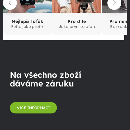
Nejlepší foťák
Pro dítě
Pro nen
Foťte jako profík
Jako první telefon
Bezkonku
Na všechno zboží
dáváme záruku
VÍCE INFORMACÍ