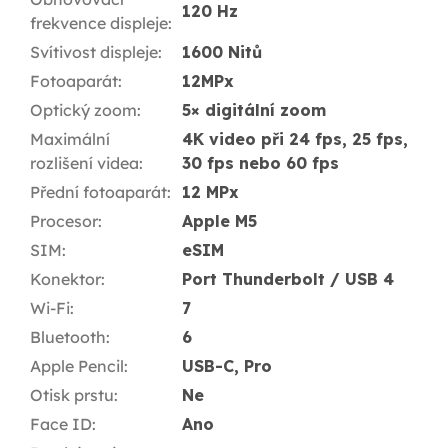
120 Hz
frekvence displeje
:
Svítivost displeje
:
1600 Nitů
Fotoaparát
:
12MPx
Optický zoom
:
5× digitální zoom
Maximální
4K video při 24 fps, 25 fps,
rozlišení videa
:
30 fps nebo 60 fps
Přední fotoaparát
:
12 MPx
Procesor
:
Apple M5
SIM
:
eSIM
Konektor
:
Port Thunderbolt / USB 4
Wi-Fi
:
7
Bluetooth
:
6
Apple Pencil
:
USB-C, Pro
Otisk prstu
:
Ne
Face ID
:
Ano