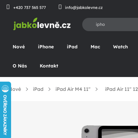
Přejít
+420 737 565 577
info@jabkolevne.cz
na
obsah
Nové
iPhone
iPad
Mac
Watch
O Nás
Kontakt
Nové
iPad
iPad Air M4 11"
iPad Air 11" 
omů