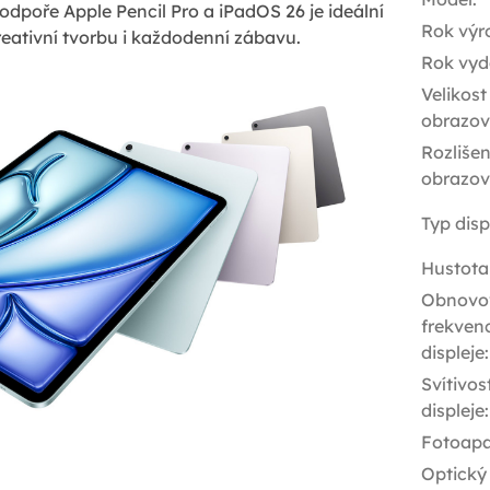
dpoře Apple Pencil Pro a iPadOS 26 je ideální
Rok výr
eativní tvorbu i každodenní zábavu.
Rok vyd
Velikost
obrazov
Rozlišen
obrazov
Typ disp
Hustota
Obnovo
frekven
displeje
:
Svítivos
displeje
:
Fotoapa
Optický