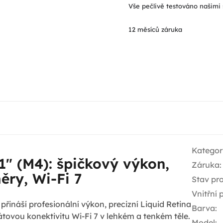
Vše pečlivě testováno našimi 
12 měsíců záruka
Kategor
1" (M4): špičkový výkon,
Záruka
:
ry, Wi-Fi 7
Stav pr
Vnitřní
přináší profesionální výkon, precizní Liquid Retina
Barva
:
átovou konektivitu Wi-Fi 7 v lehkém a tenkém těle.
Model
: