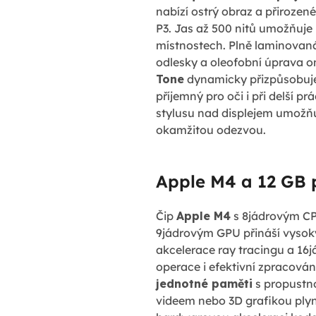
nabízí ostrý obraz a přiroze
P3. Jas až 500 nitů umožňuje 
místnostech. Plně laminovaná
odlesky a oleofobní úprava o
Tone
dynamicky přizpůsobuje 
příjemný pro oči i při delší p
stylusu nad displejem umožňuj
okamžitou odezvou.
Apple M4 a 12 GB 
Čip
Apple M4
s 8jádrovým CPU
9jádrovým GPU přináší vysok
akcelerace ray tracingu a 16
operace i efektivní zpracován
jednotné paměti
s propustno
videem nebo 3D grafikou plynu