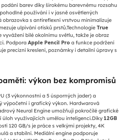
né podání barev díky širokému barevnému rozsahu
pohodlné používání i v jasně osvětlených
 obrazovka s antireflexní vrstvou minimalizuje
mezuje ulpívání otisků prstů.Technologie
True
vyvážení bílé okolnímu světlu, takže je obraz
ráci. Podpora
Apple Pencil Pro
a funkce podržení
e precizní kreslení, poznámky i detailní úpravy s
paměti: výkon bez kompromisů
 (3 výkonnostní a 5 úsporných jader) a
ý výpočetní i grafický výkon. Hardwarová
jádrový Neural Engine umožňují pokročilé grafické
í úloh využívajících umělou inteligenci.Díky
12GB
stí 120 GB/s je práce s velkými projekty, 4K
lá a stabilní. Mediální engine podporuje