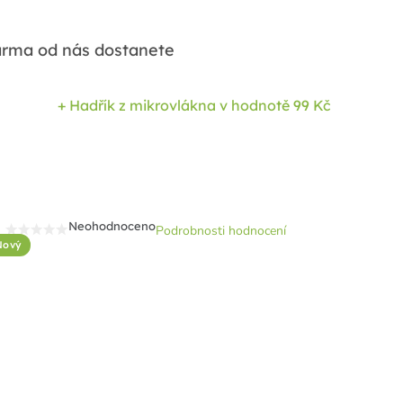
rma od nás dostanete
+ Hadřík z mikrovlákna
v hodnotě 99 Kč
Neohodnoceno
Podrobnosti hodnocení
Průměrné
Nový
hodnocení
produktu
je
0,0
z
5
hvězdiček.