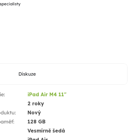
specialisty
Diskuze
ie
:
iPad Air M4 11"
2 roky
oduktu
:
Nový
 paměť
:
128 GB
Vesmírně šedá
iPad Air