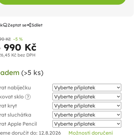
sk
Zeptat se
Sdílet
90 Kč
–5 %
3 990 Kč
26,45 Kč
bez DPH
ná
ladem
(>5 ks)
a:
rat nabíječku
kovat sklo
?
at kryt
rat sluchátka
at Apple Pencil
eme doručit do:
12.8.2026
Možnosti doručení