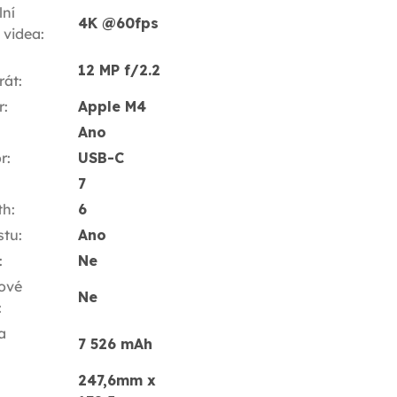
ní
4K @60fps
í videa
:
12 MP f/2.2
rát
:
r
:
Apple M4
Ano
r
:
USB-C
7
th
:
6
stu
:
Ano
:
Ne
ové
Ne
:
a
7 526 mAh
247,6mm x