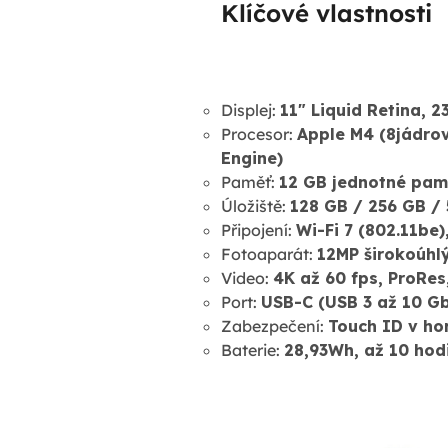
Klíčové vlastnosti
Displej:
11" Liquid Retina, 2
Procesor:
Apple M4 (8jádrov
Engine)
Paměť:
12 GB jednotné pam
Úložiště:
128 GB / 256 GB / 
Připojení:
Wi-Fi 7 (802.11be)
Fotoaparát:
12MP širokoúhlý
Video:
4K až 60 fps, ProRe
Port:
USB-C (USB 3 až 10 Gb
Zabezpečení:
Touch ID v hor
Baterie:
28,93Wh, až 10 hod