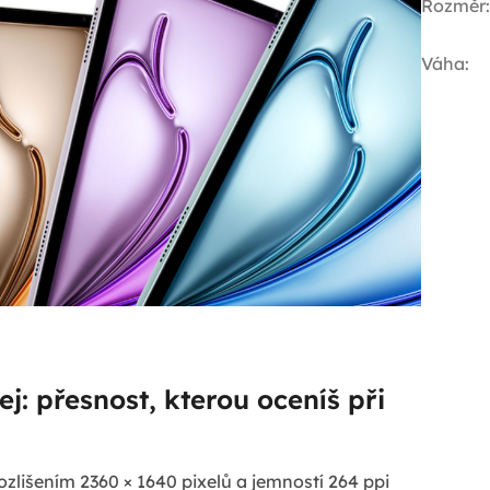
Rozměr
:
Váha
:
ej: přesnost, kterou oceníš při
ozlišením 2360 × 1640 pixelů a jemností 264 ppi