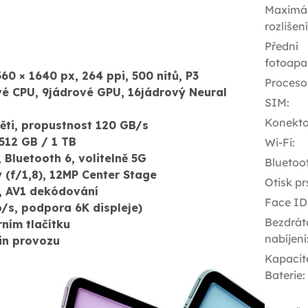
Maximál
rozlišen
Přední
fotoapa
360 × 1640 px, 264 ppi, 500 nitů, P3
Proceso
é CPU, 9jádrové GPU, 16jádrový Neural
SIM
:
Konekto
ěti, propustnost 120 GB/s
512 GB / 1 TB
Wi-Fi
:
, Bluetooth 6, volitelně 5G
Bluetoo
 (f/1,8), 12MP Center Stage
Otisk pr
s, AV1 dekódování
Face ID
/s, podpora 6K displeje)
Bezdrát
ním tlačítku
nabíjení
in provozu
Kapacit
Baterie
: