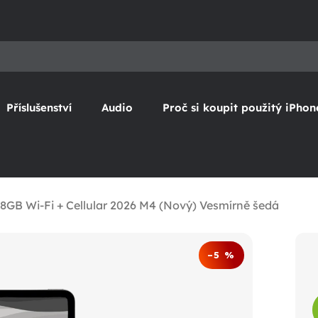
Příslušenství
Audio
Proč si koupit použitý iPhon
128GB Wi-Fi + Cellular 2026 M4 (Nový) Vesmírně šedá
–5 %