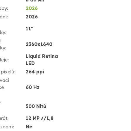
oby
:
2026
ání
:
2026
11"
ky
:
í
2360x1640
ky
:
Liquid Retina
leje
:
LED
 pixelů
:
264 ppi
vací
ce
60 Hz
t
500 Nitů
rát
:
12 MP ƒ/1,8
 zoom
:
Ne