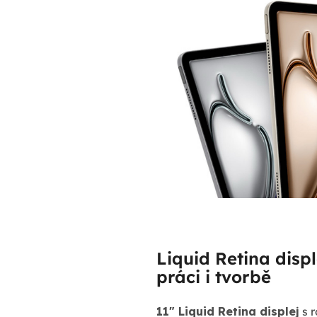
Liquid Retina displ
práci i tvorbě
11" Liquid Retina displej
s r