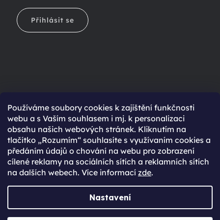
Přihlásit se
Ještě nemáte účet?
Používáme soubory cookies k zajištění funkčnosti
webu a s Vaším souhlasem i mj. k personalizaci
Rychlejší nákup díky uloženým údajům
obsahu našich webových stránek. Kliknutím na
Přehled o stavu objednávky
tlačítko „Rozumím“ souhlasíte s využívaním cookies a
předáním údajů o chování na webu pro zobrazení
Kompletní historie objednávek
cílené reklamy na sociálních sítích a reklamních sítích
Speciální akce, novinky a slevy pro registrované
na dalších webech. Více informací
zde
.
REGISTROVAT SE
Nastavení
Vytvořil Shoptet Premium