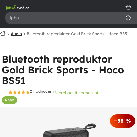
Přejít
na
obsah
Domů
Audio
Bluetooth reproduktor Gold Brick Sports - Hoco BS51
Bluetooth reproduktor
Gold Brick Sports - Hoco
BS51
2 hodnocení
Podrobnosti hodnocení
Průměrné
Nový
hodnocení
produktu
je
–38 %
5,0
z