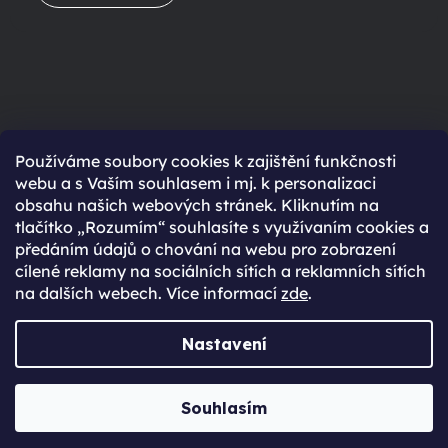
Ještě nemáte účet?
Používáme soubory cookies k zajištění funkčnosti
webu a s Vaším souhlasem i mj. k personalizaci
Rychlejší nákup díky uloženým údajům
obsahu našich webových stránek. Kliknutím na
Přehled o stavu objednávky
tlačítko „Rozumím“ souhlasíte s využívaním cookies a
předáním údajů o chování na webu pro zobrazení
Kompletní historie objednávek
cílené reklamy na sociálních sítích a reklamních sítích
Speciální akce, novinky a slevy pro registrované
na dalších webech. Více informací
zde
.
REGISTROVAT SE
Nastavení
Vytvořil Shoptet Premium
Souhlasím
Copyright 2026
JabkoLevně.cz
. Všechna práva vyhrazena.