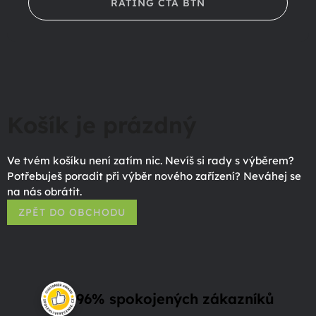
RATING CTA BTN
Košík je prázdný
Ve tvém košíku není zatím nic. Nevíš si rady s výběrem?
Potřebuješ poradit při výběr nového zařízení? Neváhej se
na nás obrátit.
ZPĚT DO OBCHODU
96% spokojených zákazníků