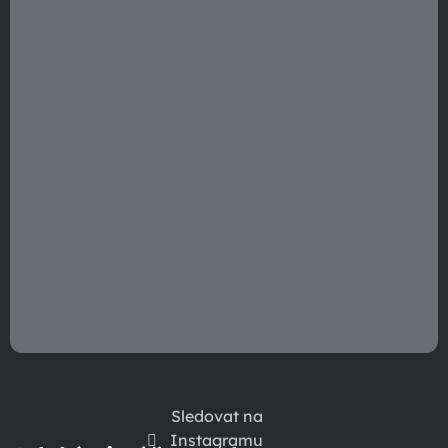
í
Sledovat na
Instagramu