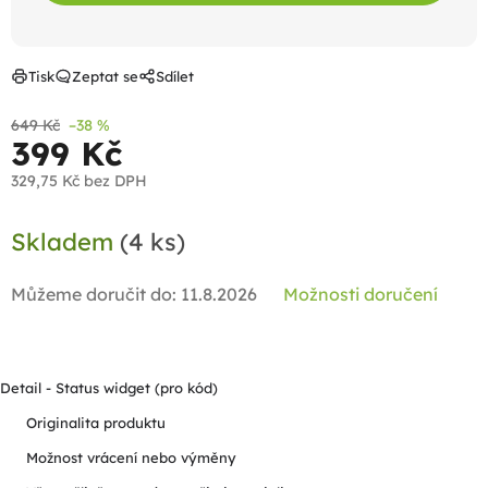
Tisk
Zeptat se
Sdílet
649 Kč
–38 %
399 Kč
329,75 Kč bez DPH
Měrná
Skladem
(4 ks)
cena:
Můžeme doručit do:
11.8.2026
Možnosti doručení
Detail - Status widget (pro kód)
Originalita produktu
Možnost vrácení nebo výměny