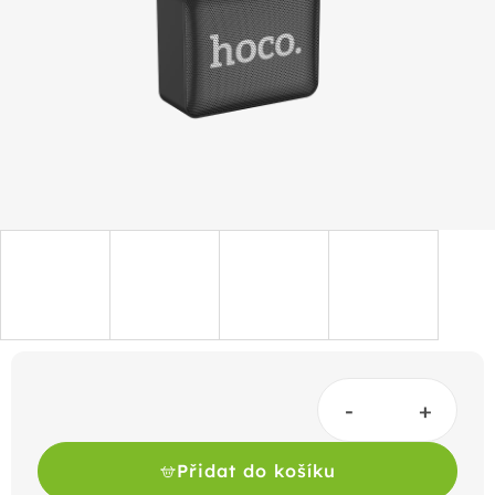
5
hvězdiček.
Přidat do košíku