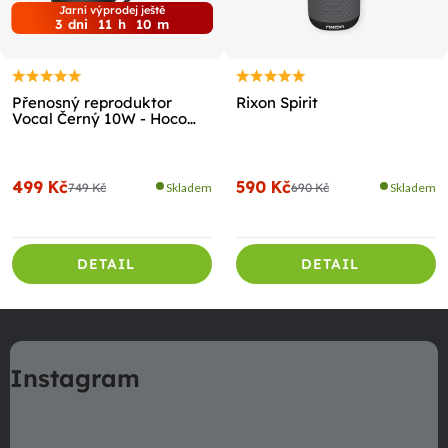
Jarní výprodej ještě
3
dni
11
h
10
m
Přenosný reproduktor
Rixon Spirit
Vocal Černý 10W - Hoco
HC16
499 Kč
590 Kč
749 Kč
Skladem
690 Kč
Skladem
DETAIL
DETAIL
Z
á
Instagram
p
a
t