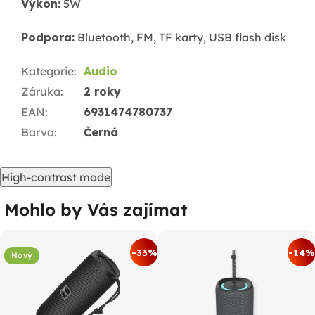
Výkon:
5W
Podpora:
Bluetooth, FM, TF karty, USB flash disk
Kategorie
:
Audio
Záruka
:
2 roky
EAN
:
6931474780737
Barva
:
Černá
High-contrast mode
Mohlo by Vás zajímat
-33%
-14%
Nový