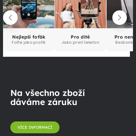
Nejlepší foťák
Pro dítě
Pro nen
Foťte jako profík
Jako první telefon
Bezkonku
Na všechno zboží
dáváme záruku
VÍCE INFORMACÍ