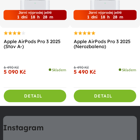
Jarní výprodej ještě
Jarní výprodej ještě
1
dni
18
h
28
m
1
dni
18
h
28
m
Apple AirPods Pro 3 2025
Apple AirPods Pro 3 2025
(Stav A-)
(Nerozbaleno)
6 490 Kč
6 490 Kč
Skladem
Skladem
5 090 Kč
5 490 Kč
DETAIL
DETAIL
Z
á
Instagram
p
a