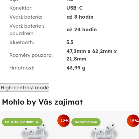
Konektor
:
USB-C
Výdrž baterie
:
až 8 hodin
Výdrž baterie s
až 24 hodin
pouzdrem
:
Bluetooth
:
5.3
47,2mm x 62,2mm x
Rozměry pouzdro
:
21,8mm
Hmotnost
:
43,99 g
High-contrast mode
Mohlo by Vás zajímat
%
-22%
-15%
Použitý produkt: A-
Nerozbaleno