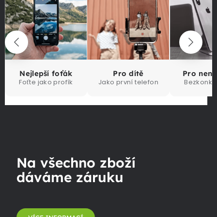
Nejlepší foťák
Pro dítě
Pro nen
Foťte jako profík
Jako první telefon
Bezkonku
Na všechno zboží
dáváme záruku