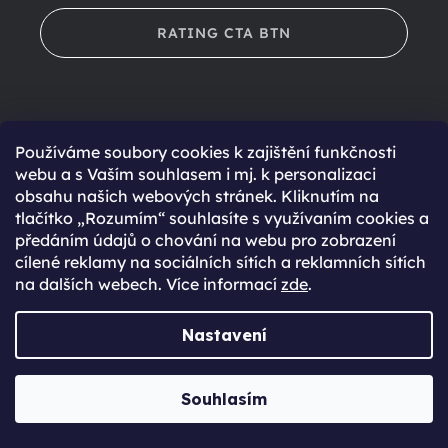
RATING CTA BTN
Používáme soubory cookies k zajištění funkčnosti
webu a s Vaším souhlasem i mj. k personalizaci
obsahu našich webových stránek. Kliknutím na
Košík je prázdný
tlačítko „Rozumím“ souhlasíte s využívaním cookies a
předáním údajů o chování na webu pro zobrazení
Ve tvém košíku není zatím nic. Nevíš si rady s výběrem?
cílené reklamy na sociálních sítích a reklamních sítích
Potřebuješ poradit při výběr nového zařízení? Neváhej se
na dalších webech. Více informací
zde
.
na nás obrátit.
ZPĚT DO OBCHODU
Nastavení
Souhlasím