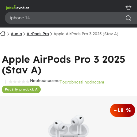
Přejít
na
obsah
Domů
Audio
AirPods Pro
Apple AirPods Pro 3 2025 (Stav A)
Apple AirPods Pro 3 2025
(Stav A)
Neohodnoceno
Podrobnosti hodnocení
Průměrné
Použitý produkt: A
hodnocení
produktu
je
–18 %
0,0
z
5
hvězdiček.