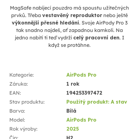
MagSafe nabíjecí pouzdro má spoustu užitečných
prvků. Třeba
vestavěný reproduktor
nebo ještě
výkonnější přesné hledání
. Svoje AirPody Pro 3
tak snadno najdeš, ať zapadnou kamkoli. Na
jedno nabití ti teď vydrží
celý pracovní den
. I
když se protáhne.
Kategorie
:
AirPods Pro
Záruka
:
1 rok
EAN
:
194253397472
Stav produktu
:
Použitý produkt: A stav
Barva
:
Bílá
Model
:
AirPods Pro
Rok výroby
:
2025
Čip
:
H2