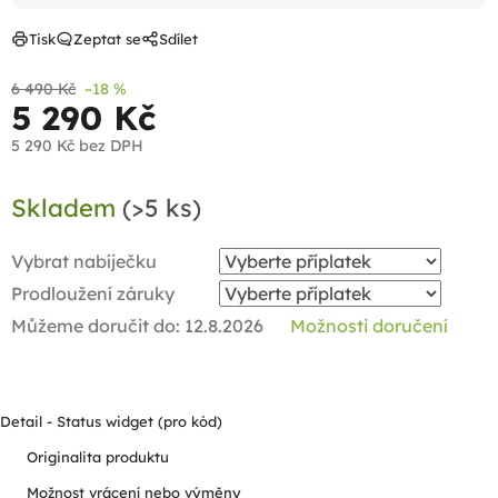
Tisk
Zeptat se
Sdílet
6 490 Kč
–18 %
5 290 Kč
5 290 Kč
bez DPH
Měrná
Skladem
(>5 ks)
cena:
Vybrat nabíječku
Prodloužení záruky
Můžeme doručit do:
12.8.2026
Možnosti doručení
Detail - Status widget (pro kód)
Originalita produktu
Možnost vrácení nebo výměny