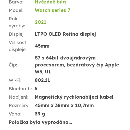
Barva
:
Hvězdně bílá
Model
:
Watch series 7
Rok
2021
výroby
:
Displej
:
LTPO OLED Retina displej
Velikost
45mm
displeje
:
S7 s 64bit dvoujádrovým
Čip
:
procesorem, bezdrátový čip Apple
W3, U1
Wi-Fi
:
802.11
Bluetooth
:
5
Nabíjení
:
Magnetický rychlonabíjecí kabel
Rozměry
:
45mm x 38mm x 10,7mm
Váha
:
39 g
Položka byla vyprodána…