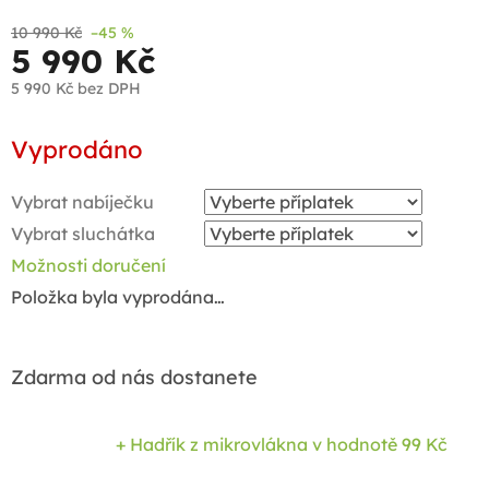
10 990 Kč
–45 %
5 990 Kč
5 990 Kč
bez DPH
Měrná
Vyprodáno
cena:
Vybrat nabíječku
Vybrat sluchátka
Možnosti doručení
Položka byla vyprodána…
Zdarma od nás dostanete
+ Hadřík z mikrovlákna
v hodnotě 99 Kč