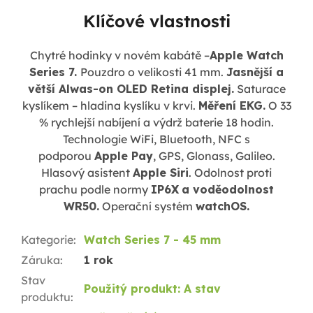
Klíčové vlastnosti
Chytré hodinky v novém kabátě –
Apple Watch
Series 7.
Pouzdro o velikosti 41 mm.
Jasnější a
větší Alwas-on OLED Retina displej.
Saturace
kyslíkem – hladina kyslíku v krvi.
Měření EKG.
O 33
% rychlejší nabíjení a výdrž baterie 18 hodin.
Technologie
WiFi, Bluetooth, NFC s
podporou
Apple Pay
, GPS, Glonass, Galileo
.
Hlasový asistent
Apple Siri
. Odolnost proti
prachu podle normy
IP6X
a voděodolnost
WR50.
Operační systém
watchOS.
Kategorie
:
Watch Series 7 - 45 mm
Záruka
:
1 rok
Stav
Použitý produkt: A stav
produktu
: