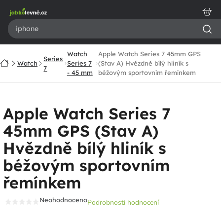
Přejít
na
obsah
Watch
Apple Watch Series 7 45mm GPS
Series
Domů
Watch
Series 7
(Stav A) Hvězdně bílý hliník s
7
- 45 mm
béžovým sportovním řemínkem
Apple Watch Series 7
45mm GPS (Stav A)
Hvězdně bílý hliník s
béžovým sportovním
řemínkem
Neohodnoceno
Podrobnosti hodnocení
Průměrné
hodnocení