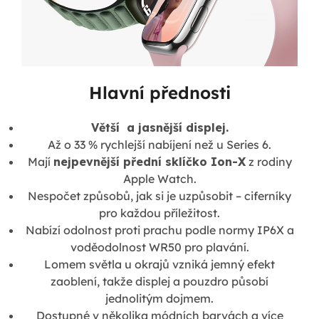
Hlavní přednosti
Větší a jasnější displej.
Až o 33 % rychlejší nabíjení než u Series 6.
Mají
nejpevnější přední sklíčko Ion-X
z rodiny
Apple Watch.
Nespočet způsobů, jak si je uzpůsobit – ciferníky
pro každou příležitost.
Nabízí odolnost proti prachu podle normy IP6X a
voděodolnost WR50 pro plavání.
Lomem světla u okrajů vzniká jemný efekt
zaoblení, takže displej a pouzdro působí
jednolitým dojmem.
Dostupné v několika módních barvách a více