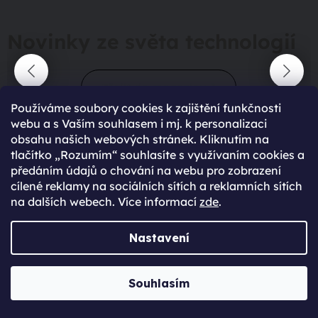
Novinky ze světa technologií
Přejít do magazínu
Používáme soubory cookies k zajištění funkčnosti
webu a s Vaším souhlasem i mj. k personalizaci
obsahu našich webových stránek. Kliknutím na
tlačítko „Rozumím“ souhlasíte s využívaním cookies a
předáním údajů o chování na webu pro zobrazení
cílené reklamy na sociálních sítích a reklamních sítích
na dalších webech. Více informací
zde
.
90 %
spokojení zákazníci
Nastavení
428
hodnocení
Souhlasím
maximální spokojenost
22.06.2025