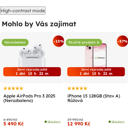
High-contrast mode
Mohlo by Vás zajímat
-15%
-57%
Nerozbaleno
Použitý produkt: A
Jarní výprodej ještě
Jarní výprodej ještě
1
dni
15
h
22
m
1
dni
15
h
22
m
Apple AirPods Pro 3 2025
iPhone 15 128GB (Stav A)
(Nerozbaleno)
Růžová
6 490 Kč
29 990 Kč
Skladem
Skladem
5 490 Kč
12 990 Kč