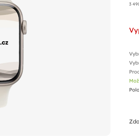
3 49
Měr
cen
Vy
Vyb
Vyb
Pro
Mož
Pol
Zda