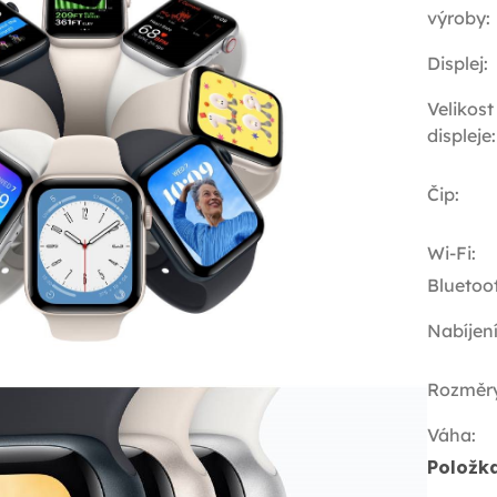
výroby
:
Displej
:
Velikost
displeje
:
Čip
:
Wi-Fi
:
Bluetoo
Nabíjen
Rozměr
Váha
:
Položk