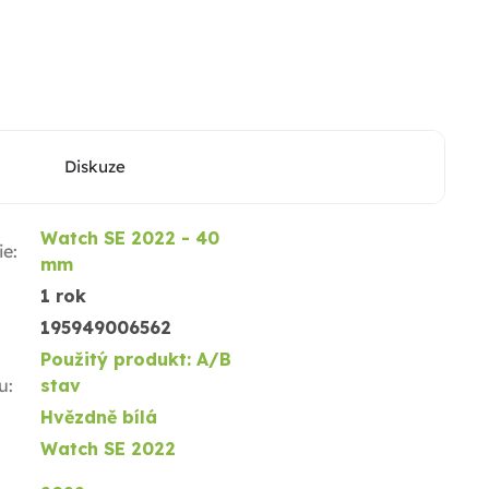
Diskuze
Watch SE 2022 - 40
ie
:
mm
1 rok
195949006562
Použitý produkt: A/B
u
:
stav
Hvězdně bílá
Watch SE 2022