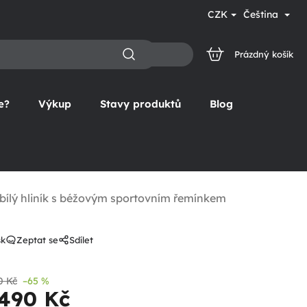
CZK
Čeština
Prázdný košík
NÁKUPNÍ
KOŠÍK
e?
Výkup
Stavy produktů
Blog
ílý hliník s béžovým sportovním řemínkem
sk
Zeptat se
Sdílet
0 Kč
–65 %
 490 Kč