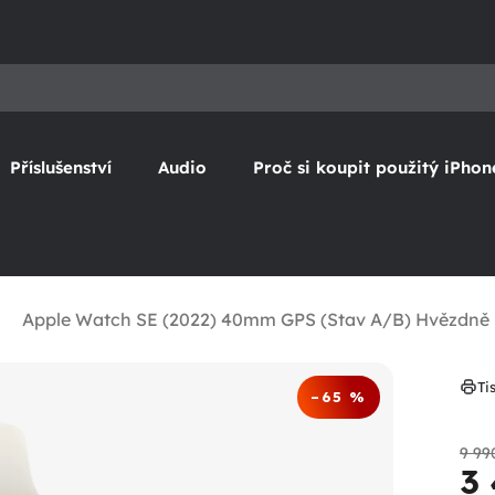
Příslušenství
Audio
Proč si koupit použitý iPhon
Apple Watch SE (2022) 40mm GPS (Stav A/B) Hvězdně b
Ti
–65 %
9 99
3