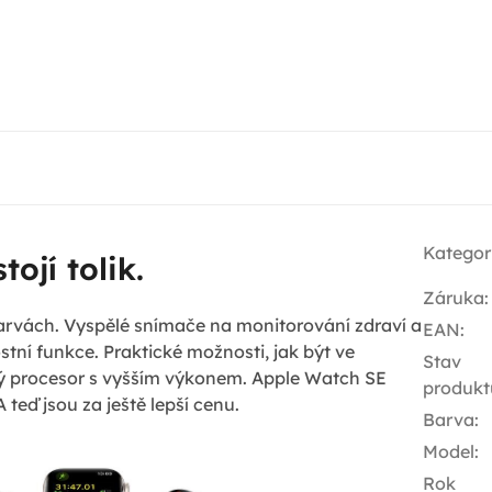
Kategor
tojí tolik.
Záruka
:
arvách. Vyspělé snímače na monitorování zdraví a
EAN
:
tní funkce. Praktické možnosti, jak být ve
Stav
vý procesor s vyšším výkonem. Apple Watch SE
produkt
 teď jsou za ještě lepší cenu.
Barva
:
Model
:
Rok