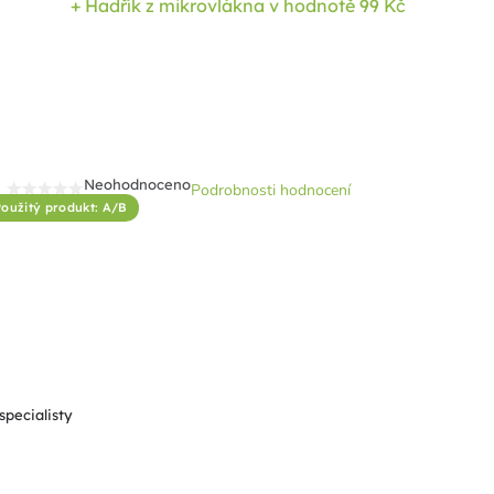
+ Hadřík z mikrovlákna
v hodnotě 99 Kč
Neohodnoceno
Podrobnosti hodnocení
Průměrné
Použitý produkt: A/B
hodnocení
produktu
je
0,0
z
5
hvězdiček.
specialisty