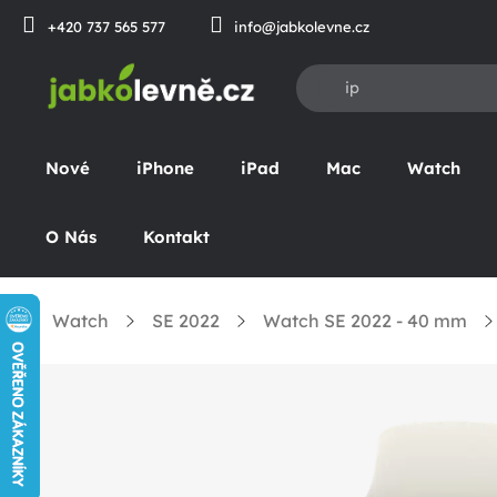
Přejít
+420 737 565 577
info@jabkolevne.cz
na
obsah
Nové
iPhone
iPad
Mac
Watch
O Nás
Kontakt
Watch
SE 2022
Watch SE 2022 - 40 mm
Domů