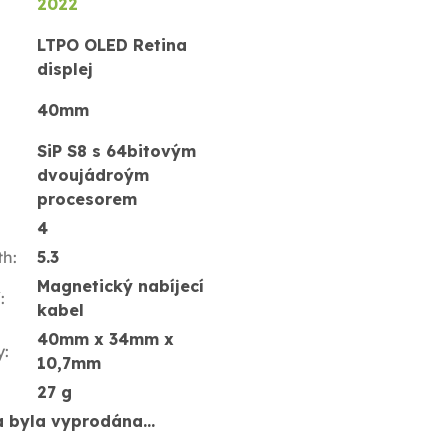
2022
LTPO OLED Retina
displej
40mm
SiP S8 s 64bitovým
dvoujádroým
procesorem
4
th
:
5.3
Magnetický nabíjecí
í
:
kabel
40mm x 34mm x
y
:
10,7mm
27 g
a byla vyprodána…