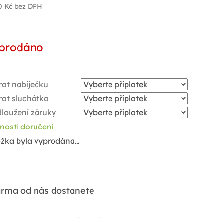
0 Kč
bez DPH
ná
a:
prodáno
rat nabíječku
rat sluchátka
dloužení záruky
nosti doručení
ožka byla vyprodána…
rma od nás dostanete