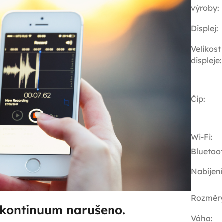
výroby
:
Displej
:
Velikost
displeje
:
Čip
:
Wi-Fi
:
Bluetoo
Nabíjen
Rozměr
kontinuum narušeno.
Váha
: