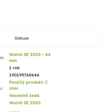
Diskuze
Watch SE 2020 - 44
ie
:
mm
1 rok
190199760646
Použitý produkt: C
u
:
stav
Vesmírně šedá
Watch SE 2020