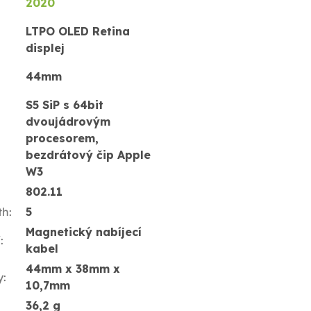
2020
LTPO OLED Retina
displej
44mm
S5 SiP s 64bit
dvoujádrovým
procesorem,
bezdrátový čip Apple
W3
802.11
th
:
5
Magnetický nabíjecí
í
:
kabel
44mm x 38mm x
y
:
10,7mm
36,2 g