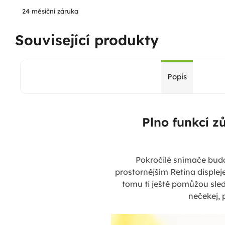
24 měsíční záruka
Související produkty
Popis
Plno funkcí z
Pokročilé snímače budo
prostornějším Retina disple
tomu ti ještě pomůžou sled
nečekej, 