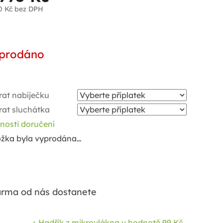
0 Kč
bez DPH
ná
a:
prodáno
rat nabíječku
rat sluchátka
nosti doručení
ožka byla vyprodána…
rma od nás dostanete
+ Hadřík z mikrovlákna
v hodnotě 99 Kč