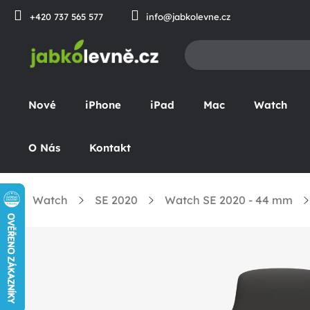
Přejít
+420 737 565 577
info@jabkolevne.cz
na
obsah
Nové
iPhone
iPad
Mac
Watch
O Nás
Kontakt
Watch
SE 2020
Watch SE 2020 - 44 mm
Domů