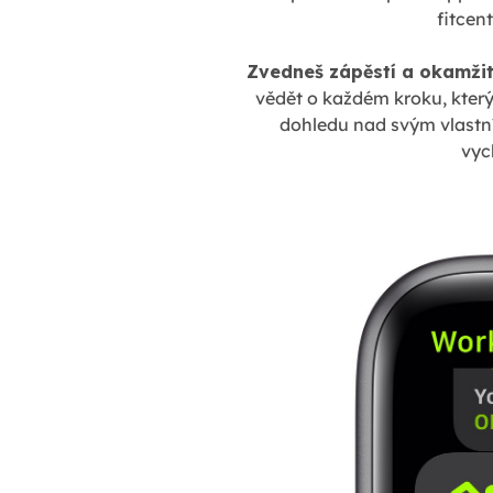
fitcen
Zvedneš zápěstí a okamžitě
vědět o každém kroku, který
dohledu nad svým vlastní
vyc