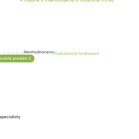
Neohodnoceno
Podrobnosti hodnocení
Průměrné
oužitý produkt: C
hodnocení
produktu
je
0,0
z
5
hvězdiček.
specialisty