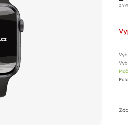
2 99
Měr
cen
Vy
Vyb
Vyb
Mož
Pol
Zda