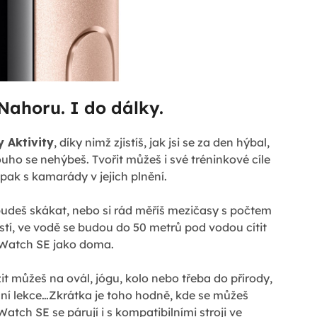
Nahoru. I do dálky.
 Aktivity
, díky nimž zjistíš, jak jsi se za den hýbal,
uho se nehýbeš. Tvořit můžeš i své tréninkové cíle
 pak s kamarády v jejich plnění.
udeš skákat, nebo si rád měříš mezičasy s počtem
tí, ve vodě se budou do 50 metrů pod vodou cítit
Watch SE jako doma.
t můžeš na ovál, jógu, kolo nebo třeba do přírody,
eční lekce…Zkrátka je toho hodně, kde se můžeš
atch SE se párují i s kompatibilními stroji ve