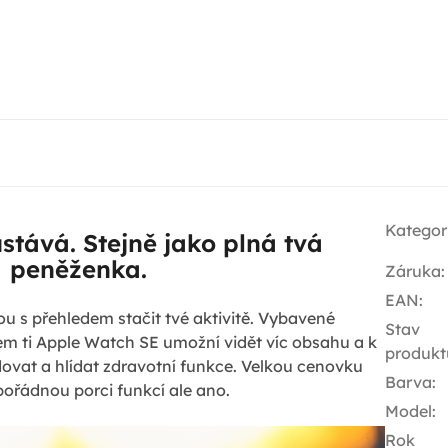
Kategor
ůstává. Stejně jako plná tvá
peněženka.
Záruka
:
EAN
:
u s přehledem stačit tvé aktivitě. Vybavené
Stav
jem ti Apple Watch SE umožní vidět víc obsahu a k
produkt
ovat a hlídat zdravotní funkce. Velkou cenovku
Barva
:
pořádnou porci funkcí ale ano.
Model
:
Rok