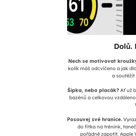
Dolů. 
Nech se motivovat kroužky
kolik máš odcvičeno a jak dlo
a soutěžit
Šipka, nebo placák?
Ať už b
bazénů a celkovou vzdálenos
Posouvej své hranice.
Vyrazi
do fitka na trénink, tan
pořádně zapotit. Apple W