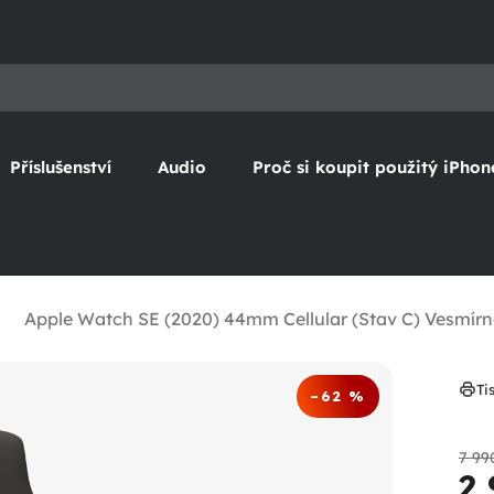
Příslušenství
Audio
Proč si koupit použitý iPhon
Apple Watch SE (2020) 44mm Cellular (Stav C) Vesmír
Ti
–62 %
7 99
2