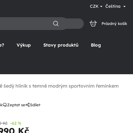
CZK
Čeština
Prázdný košík
NÁKUPNÍ
KOŠÍK
e?
Výkup
Stavy produktů
Blog
ně šedý hliník s temně modrým sportovním řemínkem
sk
Zeptat se
Sdílet
0 Kč
–62 %
 990 Kč