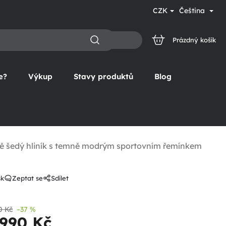
CZK
Čeština
Prázdný košík
NÁKUPNÍ
KOŠÍK
e?
Výkup
Stavy produktů
Blog
ně šedý hliník s temně modrým sportovním řemínkem
sk
Zeptat se
Sdílet
0 Kč
–37 %
 990 Kč