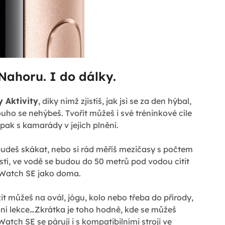
Nahoru. I do dálky.
 Aktivity
, díky nimž zjistíš, jak jsi se za den hýbal,
uho se nehýbeš. Tvořit můžeš i své tréninkové cíle
 pak s kamarády v jejich plnění.
udeš skákat, nebo si rád měříš mezičasy s počtem
tí, ve vodě se budou do 50 metrů pod vodou cítit
Watch SE jako doma.
t můžeš na ovál, jógu, kolo nebo třeba do přírody,
eční lekce…Zkrátka je toho hodně, kde se můžeš
atch SE se párují i s kompatibilními stroji ve