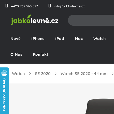
Přejít
+420 737 565 577
info@jabkolevne.cz
na
obsah
Nové
iPhone
iPad
Mac
Watch
O Nás
Kontakt
Watch
SE 2020
Watch SE 2020 - 44 mm
Domů