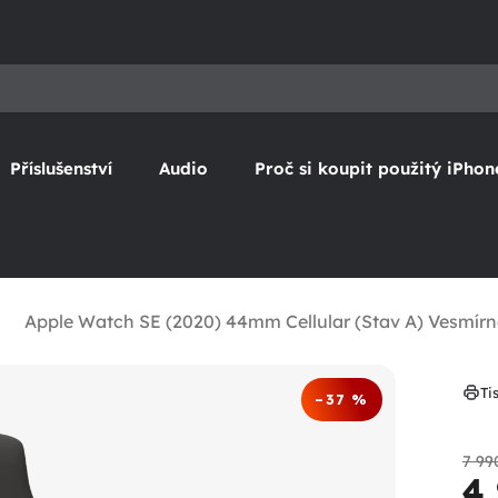
Příslušenství
Audio
Proč si koupit použitý iPhon
Apple Watch SE (2020) 44mm Cellular (Stav A) Vesmír
Ti
–37 %
7 99
4