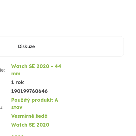
Diskuze
Watch SE 2020 - 44
ie
:
mm
1 rok
190199760646
Použitý produkt: A
u
:
stav
Vesmírně šedá
Watch SE 2020