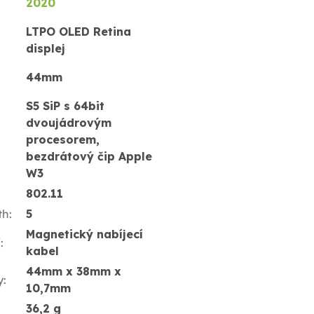
2020
LTPO OLED Retina
displej
44mm
S5 SiP s 64bit
dvoujádrovým
procesorem,
bezdrátový čip Apple
W3
802.11
th
:
5
Magnetický nabíjecí
í
:
kabel
44mm x 38mm x
y
:
10,7mm
36,2 g