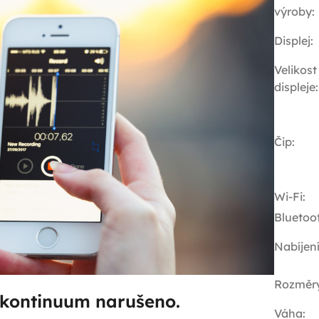
výroby
:
Displej
:
Velikost
displeje
:
Čip
:
Wi-Fi
:
Bluetoo
Nabíjen
Rozměr
kontinuum narušeno.
Váha
: