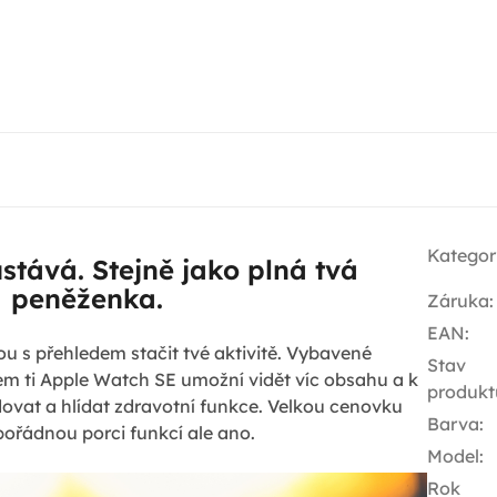
Kategor
ůstává. Stejně jako plná tvá
peněženka.
Záruka
:
EAN
:
u s přehledem stačit tvé aktivitě. Vybavené
Stav
jem ti Apple Watch SE umožní vidět víc obsahu a k
produkt
ovat a hlídat zdravotní funkce. Velkou cenovku
Barva
:
pořádnou porci funkcí ale ano.
Model
:
Rok