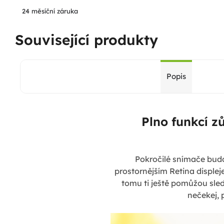
24 měsíční záruka
Související produkty
Popis
Plno funkcí z
Pokročilé snímače budo
prostornějším Retina disple
tomu ti ještě pomůžou sled
nečekej, 