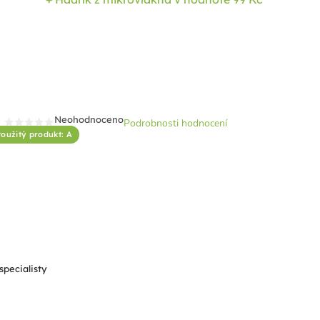
Neohodnoceno
Podrobnosti hodnocení
Průměrné
oužitý produkt: A
hodnocení
produktu
je
0,0
z
5
hvězdiček.
specialisty