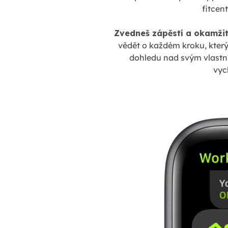
fitcen
Zvedneš zápěstí a okamžitě
vědět o každém kroku, který
dohledu nad svým vlastní
vyc