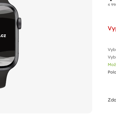
4 99
Měr
cen
Vy
Vyb
Vyb
Mož
Pol
Zda