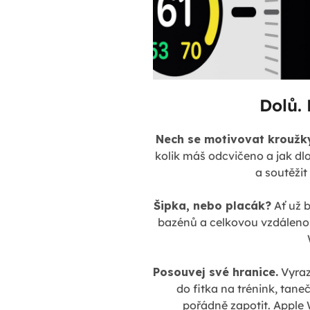
Dolů. 
Nech se motivovat kroužky
kolik máš odcvičeno a jak dlo
a soutěžit
Šipka, nebo placák?
Ať už b
bazénů a celkovou vzdálenos
Posouvej své hranice.
Vyrazi
do fitka na trénink, tan
pořádně zapotit. Apple W