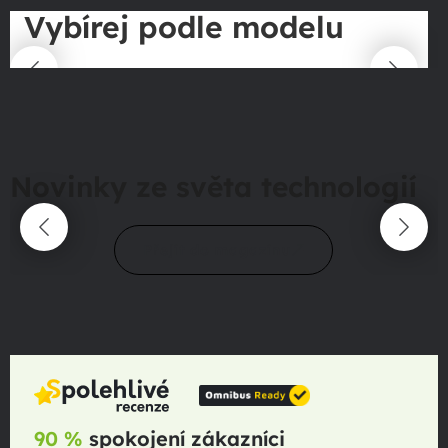
Vybírej podle modelu
Novinky ze světa technologií
Přejít do magazínu
90 %
spokojení zákazníci