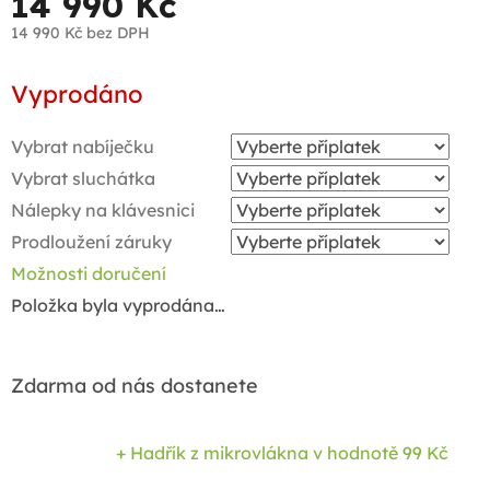
14 990 Kč
14 990 Kč
bez DPH
Měrná
Vyprodáno
cena:
Vybrat nabíječku
Vybrat sluchátka
Nálepky na klávesnici
Prodloužení záruky
Možnosti doručení
Položka byla vyprodána…
Zdarma od nás dostanete
+ Hadřík z mikrovlákna
v hodnotě 99 Kč