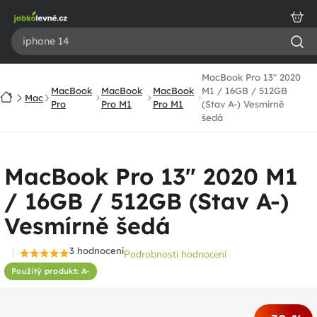
Přejít
na
obsah
MacBook Pro 13" 2020
MacBook
MacBook
MacBook
M1 / 16GB / 512GB
Domů
Mac
Pro
Pro M1
Pro M1
(Stav A-) Vesmírně
šedá
MacBook Pro 13" 2020 M1
/ 16GB / 512GB (Stav A-)
Vesmírně šedá
3 hodnocení
Podrobnosti hodnocení
Průměrné
Použitý produkt: A-
hodnocení
produktu
je