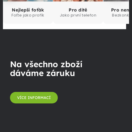
Nejlepší foťák
Pro dítě
Pro nen
Foťte jako profík
Jako první telefon
Bezkonku
Na všechno zboží
dáváme záruku
VÍCE INFORMACÍ