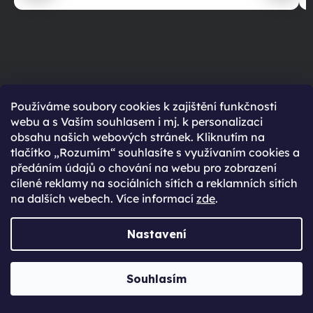
Používáme soubory cookies k zajištění funkčnosti
RATING TITLE
webu a s Vaším souhlasem i mj. k personalizaci
obsahu našich webových stránek. Kliknutím na
tlačítko „Rozumím“ souhlasíte s využívaním cookies a
99 %
předáním údajů o chování na webu pro zobrazení
cílené reklamy na sociálních sítích a reklamních sítích
na dalších webech. Více informací
zde
.
RATING PARAGRAPH
Nastavení
RATING CTA BTN
Souhlasím