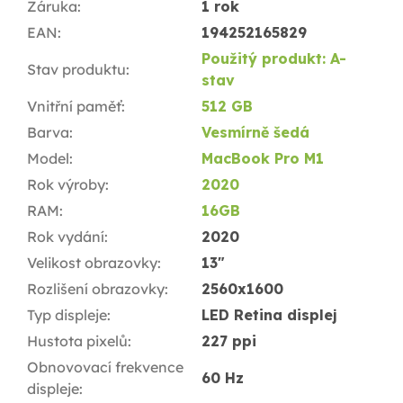
Záruka
:
1 rok
EAN
:
194252165829
Použitý produkt: A-
Stav produktu
:
stav
Vnitřní paměť
:
512 GB
Barva
:
Vesmírně šedá
Model
:
MacBook Pro M1
Rok výroby
:
2020
RAM
:
16GB
Rok vydání
:
2020
Velikost obrazovky
:
13"
Rozlišení obrazovky
:
2560x1600
Typ displeje
:
LED Retina displej
Hustota pixelů
:
227 ppi
Obnovovací frekvence
60 Hz
displeje
: