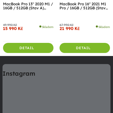
MacBook Pro 13" 2020 M1 /
MacBook Pro 16" 2021 M1
16GB / 512GB (Stav A)
Pro / 16GB / 512GB (Stav
Vesmírně šedá
A-) Vesmírně šedá
49 990 Kč
67 990 Kč
Skladem
Skladem
15 990 Kč
21 990 Kč
DETAIL
DETAIL
Z
á
Instagram
p
a
t
í