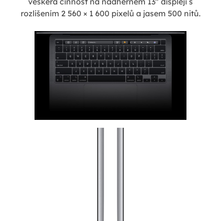
veškerá činnost na nádherném 13" displeji s
rozlišením 2 560 × 1 600 pixelů a jasem 500 nitů.