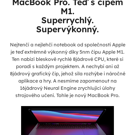
MacBook Pro. Teď s čipem
M1.
Superrychlý.
Supervýkonný.
Nejtenčí a nejlehčí notebook od společnosti Apple
je teď extrémně výkonný díky 5nm čipu Apple M1.
Ten nabízí bleskově rychlé 8jádrové CPU, které si
poradí s každým projektem. A nechybí ani až
8jádrový grafický čip, jehož síla rozhýbe i náročné
aplikace a hry. A nesmíme zapomenout na
16jádrový Neural Engine zrychlující úlohy
strojového učení. Tohle je nový MacBook Pro.