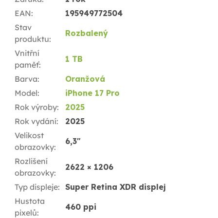
EAN
:
195949772504
Stav
Rozbalený
produktu
:
Vnitřní
1 TB
paměť
:
Barva
:
Oranžová
Model
:
iPhone 17 Pro
Rok výroby
:
2025
Rok vydání
:
2025
Velikost
6,3"
obrazovky
:
Rozlišení
2622 × 1206
obrazovky
:
Typ displeje
:
Super Retina XDR displej
Hustota
460 ppi
pixelů
: