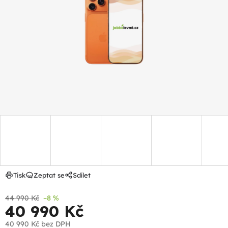
z
5
hvězdiček.
Tisk
Zeptat se
Sdílet
44 990 Kč
–8 %
40 990 Kč
40 990 Kč
bez DPH