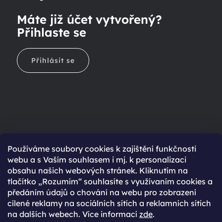
Máte již účet vytvořený?
Přihlaste se
Přihlásit se
Ještě nemáte účet?
Používáme soubory cookies k zajištění funkčnosti
webu a s Vaším souhlasem i mj. k personalizaci
Rychlejší nákup díky uloženým údajům
obsahu našich webových stránek. Kliknutím na
Přehled o stavu objednávky
tlačítko „Rozumím“ souhlasíte s využívaním cookies a
předáním údajů o chování na webu pro zobrazení
Kompletní historie objednávek
cílené reklamy na sociálních sítích a reklamních sítích
Speciální akce, novinky a slevy pro registrované
na dalších webech. Více informací
zde
.