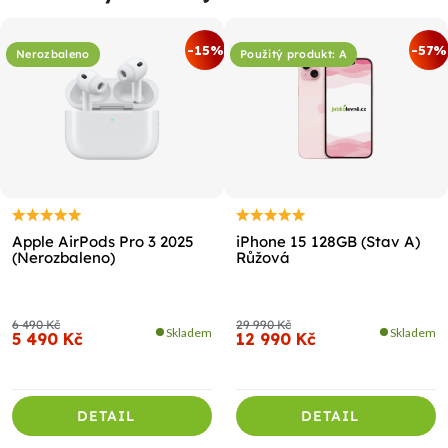
-15%
-57%
Nerozbaleno
Použitý produkt: A
Apple AirPods Pro 3 2025
iPhone 15 128GB (Stav A)
(Nerozbaleno)
Růžová
6 490 Kč
29 990 Kč
Skladem
Skladem
5 490 Kč
12 990 Kč
DETAIL
DETAIL