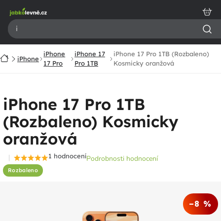
Přejít
na
obsah
iPhone
iPhone 17
iPhone 17 Pro 1TB (Rozbaleno)
Domů
iPhone
17 Pro
Pro 1TB
Kosmicky oranžová
iPhone 17 Pro 1TB
(Rozbaleno) Kosmicky
oranžová
1 hodnocení
Podrobnosti hodnocení
Průměrné
Rozbaleno
hodnocení
produktu
je
–8 %
5,0