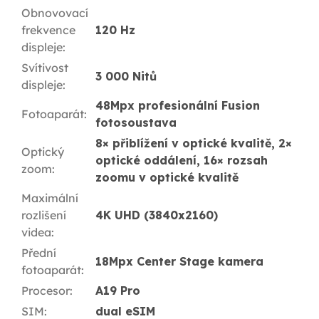
Obnovovací
frekvence
120 Hz
displeje
:
Svítivost
3 000 Nitů
displeje
:
48Mpx profesionální Fusion
Fotoaparát
:
fotosoustava
8× přiblížení v optické kvalitě, 2×
Optický
optické oddálení, 16× rozsah
zoom
:
zoomu v optické kvalitě
Maximální
rozlišení
4K UHD (3840x2160)
videa
:
Přední
18Mpx Center Stage kamera
fotoaparát
:
Procesor
:
A19 Pro
SIM
:
dual eSIM