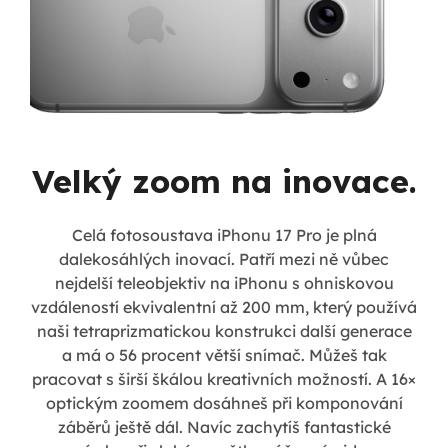
Velký zoom na inovace.
Celá fotosoustava iPhonu 17 Pro je plná
dalekosáhlých inovací. Patří mezi ně vůbec
nejdelší teleobjektiv na iPhonu s ohniskovou
vzdáleností ekvivalentní až 200 mm, který používá
naši tetraprizmatickou konstrukci další generace
a má o 56 procent větší snímač. Můžeš tak
pracovat s širší škálou kreativních možností. A 16×
optickým zoomem dosáhneš při komponování
záběrů ještě dál. Navíc zachytíš fantastické