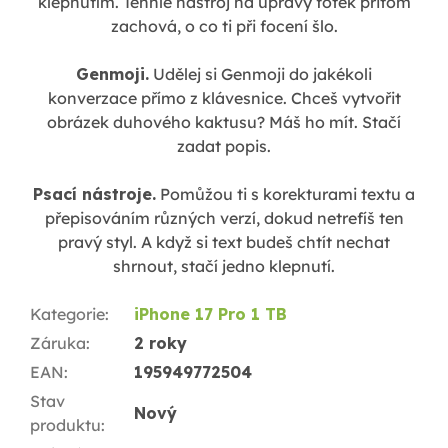
klepnutím. Tenhle nástroj na úpravy fotek přitom
zachová, o co ti při focení šlo.
Genmoji.
Udělej si Genmoji do jakékoli
konverzace přímo z klávesnice. Chceš vytvořit
obrázek duhového kaktusu? Máš ho mít. Stačí
zadat popis.
Psací nástroje.
Pomůžou ti s korekturami textu a
přepisováním různých verzí, dokud netrefíš ten
pravý styl. A když si text budeš chtít nechat
shrnout, stačí jedno klepnutí.
Kategorie
:
iPhone 17 Pro 1 TB
Záruka
:
2 roky
EAN
:
195949772504
Stav
Nový
produktu
: