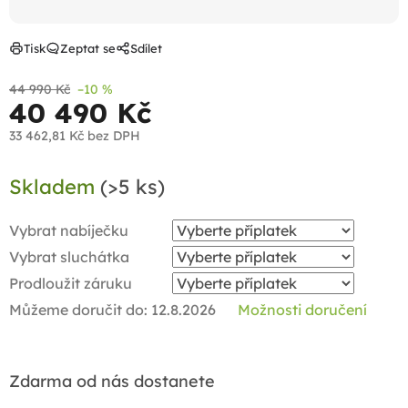
Tisk
Zeptat se
Sdílet
44 990 Kč
–10 %
40 490 Kč
33 462,81 Kč
bez DPH
Měrná
Skladem
(>5 ks)
cena:
Vybrat nabíječku
Vybrat sluchátka
Prodloužit záruku
Můžeme doručit do:
12.8.2026
Možnosti doručení
Zdarma od nás dostanete