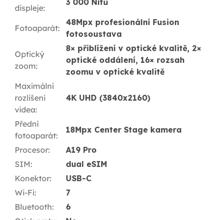
3 000 Nitů
displeje
:
48Mpx profesionální Fusion
Fotoaparát
:
fotosoustava
8× přiblížení v optické kvalitě, 2×
Optický
optické oddálení, 16× rozsah
zoom
:
zoomu v optické kvalitě
Maximální
rozlišení
4K UHD (3840x2160)
videa
:
Přední
18Mpx Center Stage kamera
fotoaparát
:
Procesor
:
A19 Pro
SIM
:
dual eSIM
Konektor
:
USB-C
Wi-Fi
:
7
Bluetooth
:
6