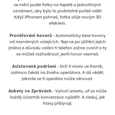
se mění podle fotky na tapetě a jednotlivých
oznámení, aby bylo to podstatné pořád vidět.
Když iPhonem pohneš, fotka ožije novým 3D
efektem.
Prověřování hovorů
- Automaticky bere hovory
od neznámých volajících. Teprve po zjištění jejich
jména a důvodu volání ti telefon začne zvonit a ty
se můžeš rozhodnout, jestli hovor vezmeš.
Asistované podržení
- Drží ti místo ve frontě,
zatímco čekáš na živého operátora. A dá vědět,
jakmile se ti operátor může věnovat.
Ankety ve Zprávách
- Vytvoř anketu, ať se může
každý účastník konverzace vyjádřit. A sleduj, jak
hlasy přibývají.