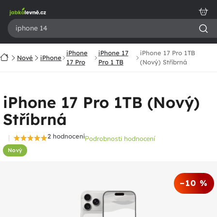
Přejít
na
obsah
iPhone
iPhone 17
iPhone 17 Pro 1TB
Domů
Nové
iPhone
17 Pro
Pro 1 TB
(Nový) Stříbrná
iPhone 17 Pro 1TB (Nový)
Stříbrná
2 hodnocení
Podrobnosti hodnocení
Průměrné
Nový
hodnocení
produktu
je
–10 %
5,0
z
5