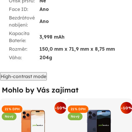
Otisk prstu
:
Ne
Face ID
:
Ano
Bezdrátové
Ano
nabíjení
:
Kapacita
3,998 mAh
Baterie
:
Rozměr
:
150,0 mm x 71,9 mm x 8,75 mm
Váha
:
204g
High-contrast mode
Mohlo by Vás zajímat
-10%
-10
21% DPH
21% DPH
Nový
Nový