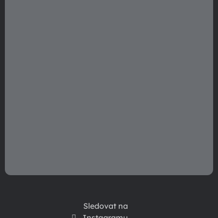
t
í
Sledovat na
Instagramu