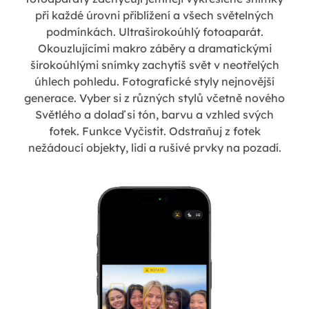
při každé úrovni přiblížení a všech světelných
podmínkách. Ultraširokoúhlý fotoaparát.
Okouzlujícími makro záběry a dramatickými
širokoúhlými snímky zachytíš svět v neotřelých
úhlech pohledu. Fotografické styly nejnovější
generace. Vyber si z různých stylů včetně nového
Světlého a dolaď si tón, barvu a vzhled svých
fotek. Funkce Vyčistit. Odstraňuj z fotek
nežádoucí objekty, lidi a rušivé prvky na pozadí.