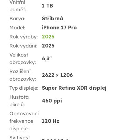
Vnitřní
1 TB
paměť
:
Barva
:
Stříbrná
Model
:
iPhone 17 Pro
Rok výroby
:
2025
Rok vydání
:
2025
Velikost
6,3"
obrazovky
:
Rozlišení
2622 × 1206
obrazovky
:
Typ displeje
:
Super Retina XDR displej
Hustota
460 ppi
pixelů
:
Obnovovací
frekvence
120 Hz
displeje
:
Svítivost