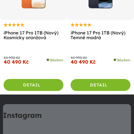
iPhone 17 Pro 1TB (Nový)
iPhone 17 Pro 1TB (Nový)
Kosmicky oranžová
Temně modrá
44 990 Kč
44 990 Kč
Skladem
Skladem
40 490 Kč
40 490 Kč
DETAIL
DETAIL
Z
á
Instagram
p
a