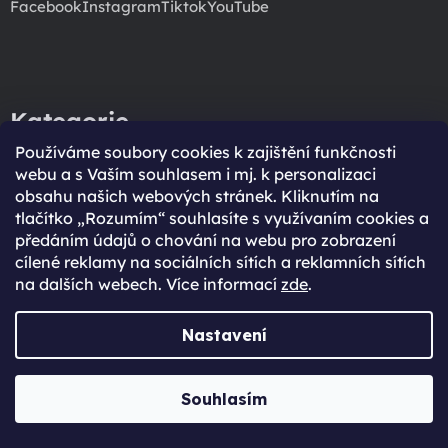
Facebook
Instagram
Tiktok
YouTube
Kategorie
Používáme soubory cookies k zajištění funkčnosti
iPhone
webu a s Vaším souhlasem i mj. k personalizaci
iPad
obsahu našich webových stránek. Kliknutím na
tlačítko „Rozumím“ souhlasíte s využívaním cookies a
Mac
předáním údajů o chování na webu pro zobrazení
Watch
cílené reklamy na sociálních sítích a reklamních sítích
Příslušenství
na dalších webech. Více informací
zde
.
Audio
Nastavení
Zákaznický servis
O nás
Souhlasím
Kontakt
Zákaznický servis