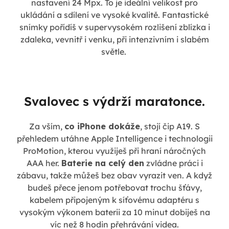
nastavení 24 Mpx. To je ideální velikost pro
ukládání a sdílení ve vysoké kvalitě. Fantastické
snímky pořídíš v supervysokém rozlišení zblízka i
zdaleka, vevnitř i venku, při intenzivním i slabém
světle.
Svalovec s výdrží maratonce.
Za vším,
co iPhone dokáže
, stojí čip A19. S
přehledem utáhne Apple Intelligence i technologii
ProMotion, kterou využiješ při hraní náročných
AAA her.
Baterie na celý den
zvládne práci i
zábavu, takže můžeš bez obav vyrazit ven. A když
budeš přece jenom potřebovat trochu šťávy,
kabelem připojeným k síťovému adaptéru s
vysokým výkonem baterii za 10 minut dobiješ na
víc než 8 hodin přehrávání videa.