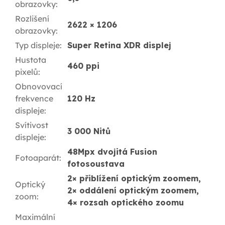
obrazovky
:
Rozlišení
2622 × 1206
obrazovky
:
Typ displeje
:
Super Retina XDR displej
Hustota
460 ppi
pixelů
:
Obnovovací
frekvence
120 Hz
displeje
:
Svítivost
3 000 Nitů
displeje
:
48Mpx dvojitá Fusion
Fotoaparát
:
fotosoustava
2× přiblížení optickým zoomem,
Optický
2× oddálení optickým zoomem,
zoom
:
4× rozsah optického zoomu
Maximální