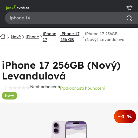
Přejít
na
obsah
iPhone
iPhone 17
iPhone 17 256GB
Domů
Nové
iPhone
17
256 GB
(Nový) Levandulová
iPhone 17 256GB (Nový)
Levandulová
Neohodnoceno
Podrobnosti hodnocení
Průměrné
Nový
hodnocení
produktu
je
–4 %
0,0
z
5