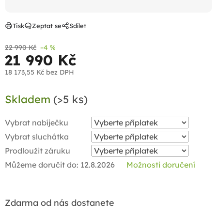
Tisk
Zeptat se
Sdílet
22 990 Kč
–4 %
21 990 Kč
18 173,55 Kč
bez DPH
Měrná
Skladem
(>5 ks)
cena:
Vybrat nabíječku
Vybrat sluchátka
Prodloužit záruku
Můžeme doručit do:
12.8.2026
Možnosti doručení
Zdarma od nás dostanete