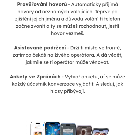
Prověřování hovorů
- Automaticky přijímá
hovory od neznámých volajících. Teprve po
zjištění jejich jména a důvodu volání ti telefon
začne zvonit a ty se můžeš rozhodnout, jestli
hovor vezmeš.
Asistované podržení
- Drží ti místo ve frontě,
zatímco čekáš na živého operátora. A dá vědět,
jakmile se ti operátor může věnovat.
Ankety ve Zprávách
- Vytvoř anketu, ať se může
každý účastník konverzace vyjádřit. A sleduj, jak
hlasy přibývají.