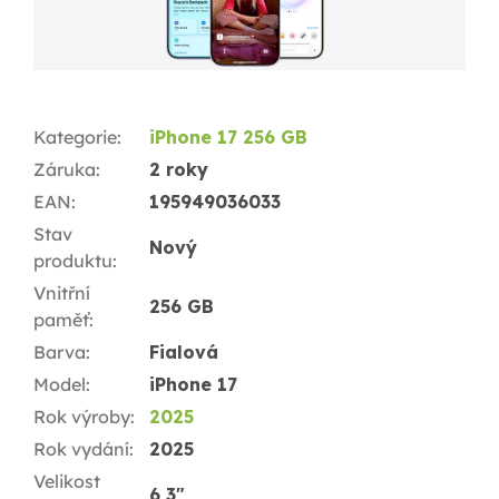
Kategorie
:
iPhone 17 256 GB
Záruka
:
2 roky
EAN
:
195949036033
Stav
Nový
produktu
:
Vnitřní
256 GB
paměť
:
Barva
:
Fialová
Model
:
iPhone 17
Rok výroby
:
2025
Rok vydání
:
2025
Velikost
6,3"