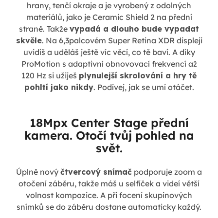
hrany, tenčí okraje a je vyrobený z odolných
materiálů, jako je Ceramic Shield 2 na přední
straně. Takže
vypadá a dlouho bude vypadat
skvěle
. Na 6,3palcovém Super Retina XDR displeji
uvidíš a uděláš ještě víc věcí, co tě baví. A díky
ProMotion s adaptivní obnovovací frekvencí až
120 Hz si užiješ
plynulejší skrolování a hry tě
pohltí jako nikdy
. Podívej, jak se umí otáčet.
18Mpx Center Stage přední
kamera. Otočí tvůj pohled na
svět.
Úplně nový
čtvercový snímač
podporuje zoom a
otočení záběru, takže máš u selfíček a videí větší
volnost kompozice. A při focení skupinových
snímků se do záběru dostane automaticky každý.