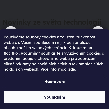
Novinky ze světa technologií
Používáme soubory cookies k zajištění funkčnosti
Přejít do magazínu
webu a s Vaším souhlasem i mj. k personalizaci
obsahu našich webových stránek. Kliknutím na
tlačítko „Rozumím“ souhlasíte s využívaním cookies a
předáním údajů o chování na webu pro zobrazení
cílené reklamy na sociálních sítích a reklamních sítích
na dalších webech. Více informací
zde
.
Nastavení
90 %
spokojení zákazníci
428
hodnocení
Souhlasím
maximální spokojenost