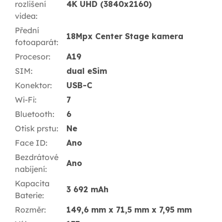
rozlišení
4K UHD (3840x2160)
videa
:
Přední
18Mpx Center Stage kamera
fotoaparát
:
Procesor
:
A19
SIM
:
dual eSim
Konektor
:
USB-C
Wi-Fi
:
7
Bluetooth
:
6
Otisk prstu
:
Ne
Face ID
:
Ano
Bezdrátové
Ano
nabíjení
:
Kapacita
3 692 mAh
Baterie
:
Rozměr
:
149,6 mm x 71,5 mm x 7,95 mm