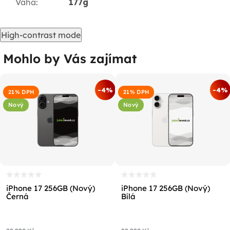
Váha
:
177g
High-contrast mode
Mohlo by Vás zajímat
-4%
-4%
21% DPH
21% DPH
Nový
Nový
iPhone 17 256GB (Nový)
iPhone 17 256GB (Nový)
Černá
Bílá