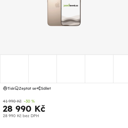
hvězdiček.
Tisk
Zeptat se
Sdílet
41 990 Kč
–30 %
28 990 Kč
28 990 Kč
bez DPH
Měrná