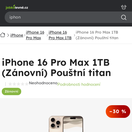
Přejít
na
obsah
iPhone 16
iPhone 16
iPhone 16 Pro Max 1TB
Domů
iPhone
Pro Max
Pro Max 1TB
(Zánovní) Pouštní titan
iPhone 16 Pro Max 1TB
(Zánovní) Pouštní titan
Neohodnoceno
Podrobnosti hodnocení
Průměrné
Zánovní
hodnocení
produktu
je
–30 %
0,0
z
5