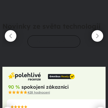
Novinky ze světa technologií
Přejít do magazínu
90 %
spokojení zákazníci
428
hodnocení