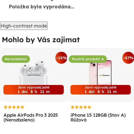
Položka byla vyprodána…
High-contrast mode
Mohlo by Vás zajímat
-15%
-57%
Nerozbaleno
Použitý produkt: A
Jarní výprodej ještě
Jarní výprodej ještě
1
dni
8
h
11
m
1
dni
8
h
11
m
Apple AirPods Pro 3 2025
iPhone 15 128GB (Stav A)
(Nerozbaleno)
Růžová