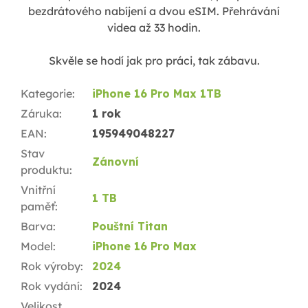
bezdrátového nabíjení a dvou eSIM. Přehrávání
videa až 33 hodin.
S
kvěle se hodí jak pro práci, tak zábavu.
Kategorie
:
iPhone 16 Pro Max 1TB
Záruka
:
1 rok
EAN
:
195949048227
Stav
Zánovní
produktu
:
Vnitřní
1 TB
paměť
:
Barva
:
Pouštní Titan
Model
:
iPhone 16 Pro Max
Rok výroby
:
2024
Rok vydání
:
2024
Velikost