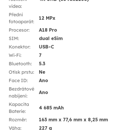
videa
:
Přední
12 MPx
fotoaparát
:
Procesor
:
A18 Pro
SIM
:
dual eSim
Konektor
:
USB-C
Wi-Fi
:
7
Bluetooth
:
5.3
Otisk prstu
:
Ne
Face ID
:
Ano
Bezdrátové
Ano
nabíjení
:
Kapacita
4 685 mAh
Baterie
:
Rozměr
:
163 mm x 77,6 mm x 8,25 mm
Váha
:
227 g