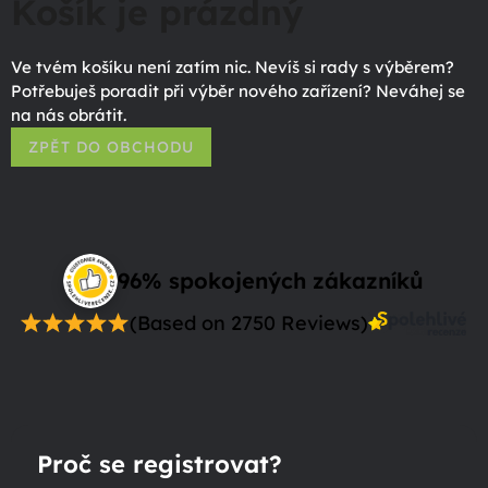
Košík je prázdný
Ve tvém košíku není zatím nic. Nevíš si rady s výběrem?
Potřebuješ poradit při výběr nového zařízení? Neváhej se
na nás obrátit.
ZPĚT DO OBCHODU
96% spokojených zákazníků
(Based on 2750 Reviews)
Proč se registrovat?