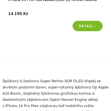
hodnocení
produktu
14 190 Kč
je
4,5
DETAIL
z
5
hvězdiček.
O
v
l
á
d
a
Špičkový 6,7palcový Super Retina XDR OLED displej se
c
skvělým podáním barev, supervýkonný 6jádrový čip Apple
í
A16 Bionic, doplněný 5jádrovou grafickou kartou a
p
dodatečným 16jádrovým čipem Neural Engine dělají
r
z iPhonu 14 Pro Max vlajkovou loď mobilního světa
v