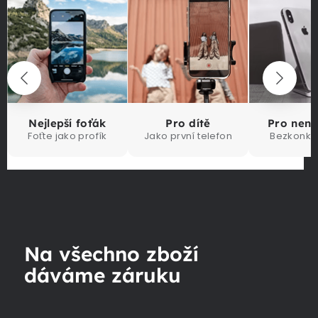
Nejlepší foťák
Pro dítě
Pro nen
Foťte jako profík
Jako první telefon
Bezkonku
Na všechno zboží
dáváme záruku