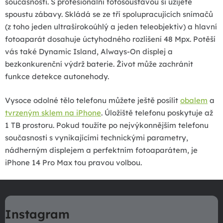
současnosti. S profesionální fotosoustavou si užijete
k
spoustu zábavy. Skládá se ze tří spolupracujících snímačů
y
(z toho jeden ultraširokoúhlý a jeden teleobjektiv) a hlavní
v
fotoaparát dosahuje úctyhodného rozlišení 48 Mpx. Potěší
ý
vás také Dynamic Island, Always-On displej a
p
bezkonkurenční výdrž baterie. Život může zachránit
i
funkce detekce autonehody.
s
u
Vysoce odolné tělo telefonu můžete ještě posílit
obalem
a
tvrzeným sklem na iPhone
. Úložiště telefonu poskytuje až
1 TB prostoru. Pokud toužíte po nejvýkonnějším telefonu
současnosti s vynikajícími technickými parametry,
nádherným displejem a perfektním fotoaparátem, je
iPhone 14 Pro Max tou pravou volbou.
Z
á
Instagram
p