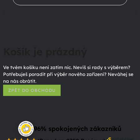
Košík je prázdný
Ve tvém košíku není zatím nic. Nevíš si rady s výběrem?
Potřebuješ poradit při výběr nového zařízení? Neváhej se
na nás obrátit.
ZPĚT DO OBCHODU
96% spokojených zákazníků