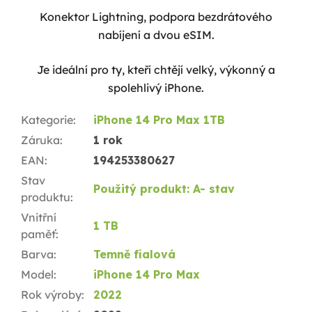
Konektor Lightning, podpora bezdrátového
nabíjení a dvou eSIM.
Je ideální pro ty, kteří chtějí velký, výkonný a
spolehlivý iPhone.
Kategorie
:
iPhone 14 Pro Max 1TB
Záruka
:
1 rok
EAN
:
194253380627
Stav
Použitý produkt: A- stav
produktu
:
Vnitřní
1 TB
paměť
:
Barva
:
Temně fialová
Model
:
iPhone 14 Pro Max
Rok výroby
:
2022