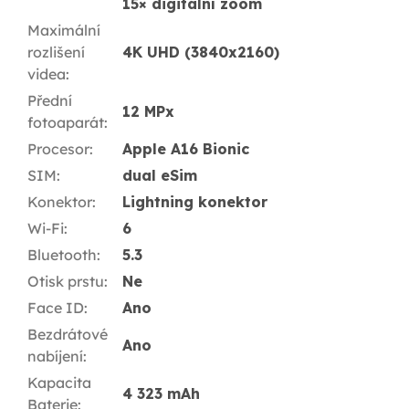
15× digitální zoom
Maximální
rozlišení
4K UHD (3840x2160)
videa
:
Přední
12 MPx
fotoaparát
:
Procesor
:
Apple A16 Bionic
SIM
:
dual eSim
Konektor
:
Lightning konektor
Wi-Fi
:
6
Bluetooth
:
5.3
Otisk prstu
:
Ne
Face ID
:
Ano
Bezdrátové
Ano
nabíjení
:
Kapacita
4 323 mAh
Baterie
: