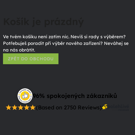
Košík je prázdný
Ve tvém košíku není zatím nic. Nevíš si rady s výběrem?
Potřebuješ poradit při výběr nového zařízení? Neváhej se
na nás obrátit.
ZPĚT DO OBCHODU
96% spokojených zákazníků
(Based on 2750 Reviews)