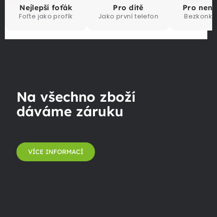
Nejlepší foťák
Pro dítě
Pro nen
Foťte jako profík
Jako první telefon
Bezkonku
Na všechno zboží
dáváme záruku
VÍCE INFORMACÍ