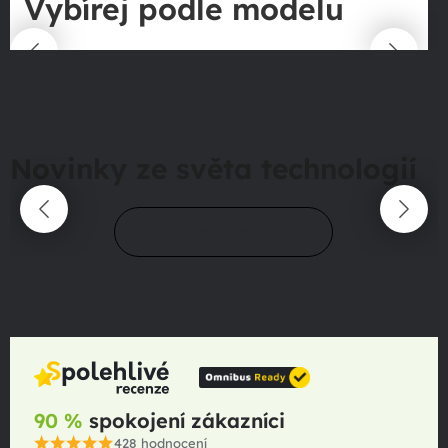
Vybírej podle modelu
Novinky ze světa technologií
Přejít do magazínu
90 %
spokojení zákazníci
428
hodnocení