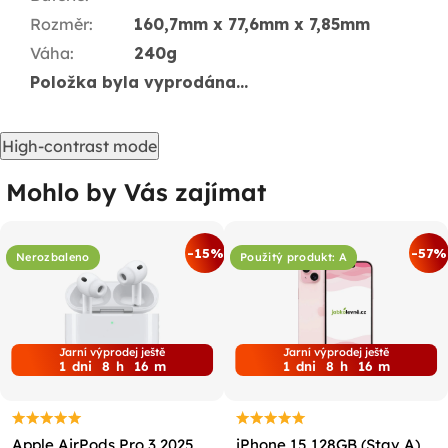
Rozměr
:
160,7mm x 77,6mm x 7,85mm
Váha
:
240g
Položka byla vyprodána…
High-contrast mode
Mohlo by Vás zajímat
-15%
-57%
Nerozbaleno
Použitý produkt: A
Jarní výprodej ještě
Jarní výprodej ještě
1
dni
8
h
16
m
1
dni
8
h
16
m
Apple AirPods Pro 3 2025
iPhone 15 128GB (Stav A)