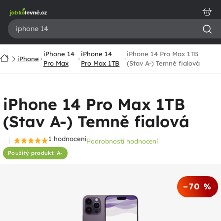
Přejít
na
obsah
iPhone 14
iPhone 14
iPhone 14 Pro Max 1TB
Domů
iPhone
Pro Max
Pro Max 1TB
(Stav A-) Temně fialová
iPhone 14 Pro Max 1TB
(Stav A-) Temně fialová
1 hodnocení
Podrobnosti hodnocení
Průměrné
Použitý produkt: A-
hodnocení
produktu
je
–70 %
5,0
z
5