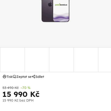
hvězdiček.
Tisk
Zeptat se
Sdílet
53 490 Kč
–70 %
15 990 Kč
15 990 Kč
bez DPH
Měrná