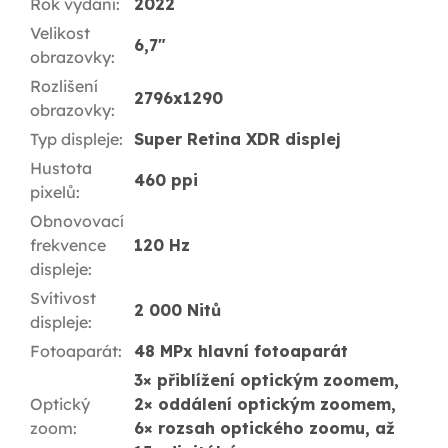
Rok vydání
:
2022
Velikost
6,7"
obrazovky
:
Rozlišení
2796x1290
obrazovky
:
Typ displeje
:
Super Retina XDR displej
Hustota
460 ppi
pixelů
:
Obnovovací
frekvence
120 Hz
displeje
:
Svítivost
2 000 Nitů
displeje
:
Fotoaparát
:
48 MPx hlavní fotoaparát
3× přiblížení optickým zoomem,
Optický
2× oddálení optickým zoomem,
zoom
:
6× rozsah optického zoomu, až