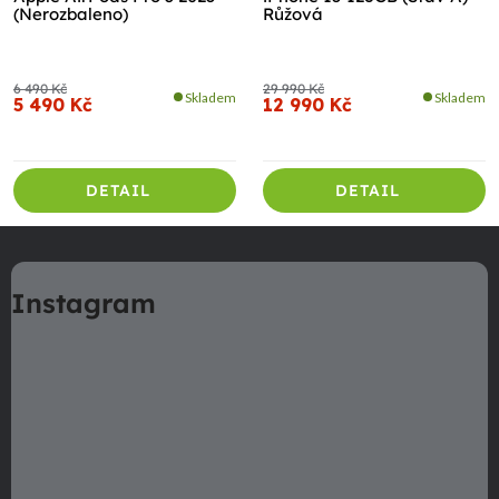
(Nerozbaleno)
Růžová
6 490 Kč
29 990 Kč
Skladem
Skladem
5 490 Kč
12 990 Kč
DETAIL
DETAIL
Z
á
Instagram
p
a
t
í