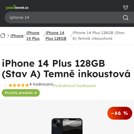
Přejít
na
obsah
iPhone
iPhone 14
iPhone 14 Plus 128GB (Stav
Domů
iPhone
14 Plus
Plus 128GB
A) Temně inkoustová
iPhone 14 Plus 128GB
(Stav A) Temně inkoustová
4 hodnocení
Podrobnosti hodnocení
Průměrné
Použitý produkt: A
hodnocení
produktu
je
–66 %
5,0
z
5