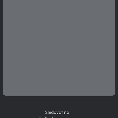
t
í
Sledovat na