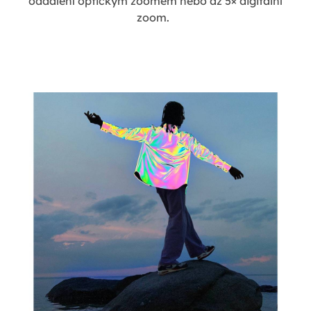
oddálení optickým zoomem nebo až 5× digitální
zoom.