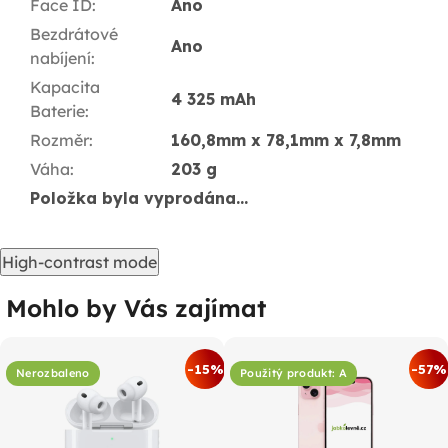
Face ID
:
Ano
Bezdrátové
Ano
nabíjení
:
Kapacita
4 325 mAh
Baterie
:
Rozměr
:
160,8mm x 78,1mm x 7,8mm
Váha
:
203 g
Položka byla vyprodána…
High-contrast mode
Mohlo by Vás zajímat
-15%
-57%
Nerozbaleno
Použitý produkt: A