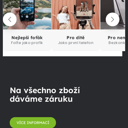
Nejlepší foťák
Pro dítě
Pro nen
Foťte jako profík
Jako první telefon
Bezkonku
Na všechno zboží
dáváme záruku
VÍCE INFORMACÍ