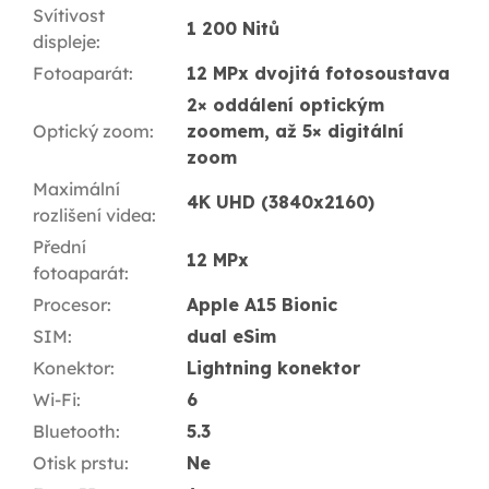
Svítivost
1 200 Nitů
displeje
:
Fotoaparát
:
12 MPx dvojitá fotosoustava
2× oddálení optickým
Optický zoom
:
zoomem, až 5× digitální
zoom
Maximální
4K UHD (3840x2160)
rozlišení videa
:
Přední
12 MPx
fotoaparát
:
Procesor
:
Apple A15 Bionic
SIM
:
dual eSim
Konektor
:
Lightning konektor
Wi-Fi
:
6
Bluetooth
:
5.3
Otisk prstu
:
Ne