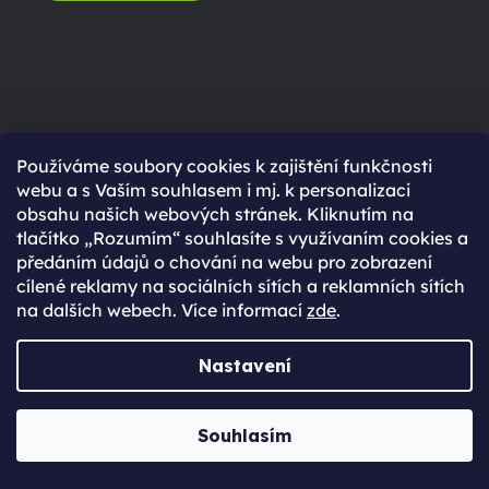
Používáme soubory cookies k zajištění funkčnosti
webu a s Vaším souhlasem i mj. k personalizaci
obsahu našich webových stránek. Kliknutím na
tlačítko „Rozumím“ souhlasíte s využívaním cookies a
předáním údajů o chování na webu pro zobrazení
Doručujeme již
do
cílené reklamy na sociálních sítích a reklamních sítích
druhého dne
na dalších webech. Více informací
zde
.
Nastavení
ZJISTI VÍCE
Souhlasím