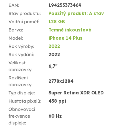
EAN
:
194253373469
Stav produktu
:
Použitý produkt: A stav
Vnitřní paměť
:
128 GB
Barva
:
Temně inkoustová
Model
:
iPhone 14 Plus
Rok výroby
:
2022
Rok vydání
:
2022
Velikost
6,7"
obrazovky
:
Rozlišení
2778x1284
obrazovky
:
Typ displeje
:
Super Retina XDR OLED
Hustota pixelů
:
458 ppi
Obnovovací
frekvence
60 Hz
displeje
: