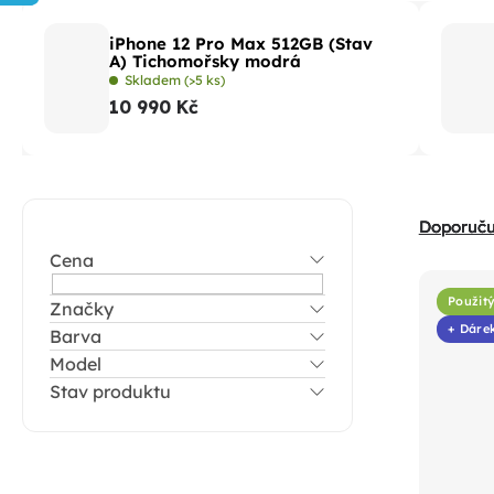
iPhone 12 Pro Max 512GB (Stav
A) Tichomořsky modrá
Skladem
(>5 ks)
10 990 Kč
P
Ř
Doporuč
o
a
Cena
V
s
z
ý
t
Použitý
Značky
e
p
+ Dáre
Barva
r
n
i
Model
a
í
Stav produktu
s
n
p
p
n
r
r
í