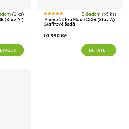
ladem
(1 ks)
Skladem
(>5 ks)
Průměrné
B (Stav A-)
iPhone 12 Pro Max 512GB (Stav A)
hodnocení
Grafitově šedá
produktu
10 990 Kč
je
4,8
ETAIL
DETAIL
z
5
hvězdiček.