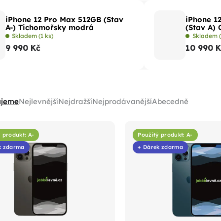
iPhone 12 Pro Max 512GB (Stav
iPhone 1
A-) Tichomořsky modrá
(Stav A) 
Skladem
(1 ks)
Skladem
9 990 Kč
10 990 
ujeme
Nejlevnější
Nejdražší
Nejprodávanější
Abecedně
 produkt: A-
Použitý produkt: A-
k zdarma
+ Dárek zdarma