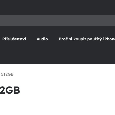
Příslušenství
Audio
Proč si koupit použitý iPhon
x 512GB
12GB