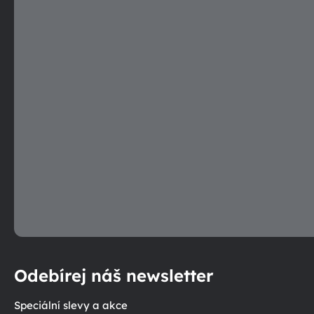
p
r
v
k
y
v
ý
p
i
s
u
Odebírej náš newsletter
Speciální slevy a akce