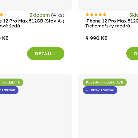
Skladem
(4 ks)
Sk
růměrné
Průměrné
e 12 Pro Max 512GB (Stav A-)
iPhone 12 Pro Max 512G
odnocení
hodnocení
tově šedá
Tichomořsky modrá
roduktu
produktu
0 Kč
9 990 Kč
e
je
,4
4,8
DETAIL
D
z
5
vězdiček.
hvězdiček.
 produkt: A
Použitý produkt: A/B
k zdarma
+ Dárek zdarma