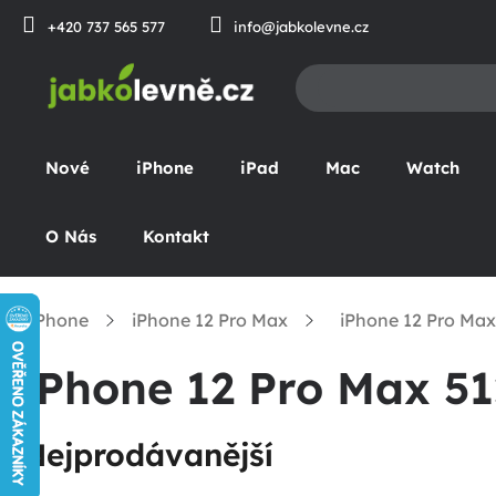
Přejít
+420 737 565 577
info@jabkolevne.cz
na
obsah
Nové
iPhone
iPad
Mac
Watch
O Nás
Kontakt
iPhone
iPhone 12 Pro Max
iPhone 12 Pro Ma
omů
iPhone 12 Pro Max 5
Nejprodávanější