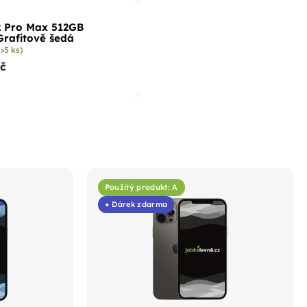
2 Pro Max 512GB
Grafitově šedá
(>5 ks)
Kč
Použitý produkt: A
+ Dárek zdarma