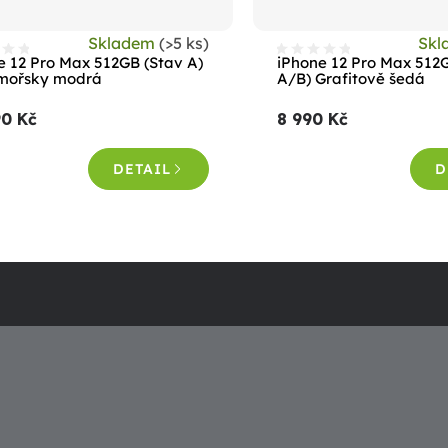
Skladem
(>5 ks)
Sk
e 12 Pro Max 512GB (Stav A)
iPhone 12 Pro Max 512
mořsky modrá
A/B) Grafitově šedá
90 Kč
8 990 Kč
DETAIL
D