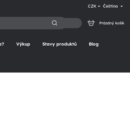
CZK
Čeština
Prázdný košík
NÁKUPNÍ
KOŠÍK
e?
Výkup
Stavy produktů
Blog