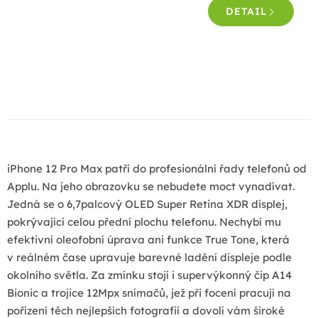
DETAIL
O
v
l
á
d
a
iPhone 12 Pro Max patří do profesionální řady telefonů od
c
Applu. Na jeho obrazovku se nebudete moct vynadívat.
í
Jedná se o 6,7palcový OLED Super Retina XDR displej,
p
pokrývající celou přední plochu telefonu. Nechybí mu
r
efektivní oleofobní úprava ani funkce True Tone, která
v
v reálném čase upravuje barevné ladění displeje podle
k
okolního světla. Za zmínku stojí i supervýkonný čip A14
y
Bionic a trojice 12Mpx snímačů, jež při focení pracují na
v
pořízení těch nejlepších fotografií a dovolí vám široké