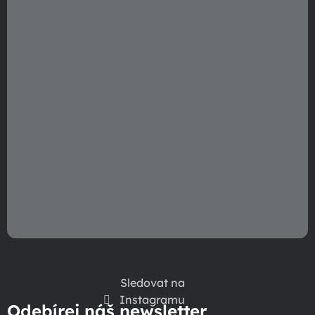
í
Sledovat na
Instagramu
Odebírej náš newsletter