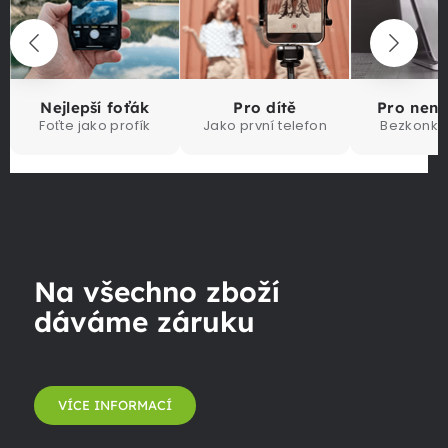
Nejlepší foťák
Pro dítě
Pro nen
Foťte jako profík
Jako první telefon
Bezkonku
Na všechno zboží
dáváme záruku
VÍCE INFORMACÍ