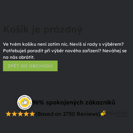
Košík je prázdný
Ve tvém košíku není zatím nic. Nevíš si rady s výběrem?
Potřebuješ poradit při výběr nového zařízení? Neváhej se
na nás obrátit.
ZPĚT DO OBCHODU
96% spokojených zákazníků
(Based on 2750 Reviews)