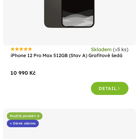
Skladem
(>5 ks)
Průměrné
iPhone 12 Pro Max 512GB (Stav A) Grafitově šedá
hodnocení
produktu
10 990 Kč
je
4,8
DETAIL
z
5
hvězdiček.
Použitý produkt: A
+ Dárek zdarma