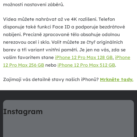
ý
možnosti nastavení záběrů.
p
i
Videa můžete nahrávat až ve 4K rozlišení. Telefon
s
disponuje také funkcí Face ID a podporuje bezdrátové
u
nabíjení. Precizně zpracované tělo obsahuje odolnou
nerezovou ocel i sklo. Volit můžete ze čtyř originálních
barev a tří variant vnitřní paměti. Je jen na vás, zda se
vaším favoritem stane
iPhone 12 Pro Max 128 GB
,
iPhone
12 Pro Max 256 GB
nebo
iPhone 12 Pro Max 512 GB
.
Zajímají vás detailně stavy našich iPhonů?
Mrkněte tady.
Z
á
Instagram
p
a
t