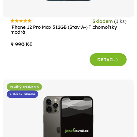
Skladem
(1 ks)
Průměrné
iPhone 12 Pro Max 512GB (Stav A-) Tichomořsky
hodnocení
modrá
produktu
9 990 Kč
je
4,8
DETAIL
z
5
hvězdiček.
Použitý produkt: A
+ Dárek zdarma