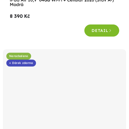
Modrá
8 390 Kč
DETAIL
Nerozbaleno
+ Dárek zdarma