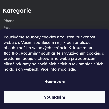
Kategorie
iPhone
iPad
Mac
Používáme soubory cookies k zajištění funkčnosti
Watch
webu a s Vaším souhlasem i mj. k personalizaci
obsahu našich webových stránek. Kliknutím na
Příslušenství
tlačítko „Rozumím“ souhlasíte s využívaním cookies a
Audio
předáním údajů o chování na webu pro zobrazení
cílené reklamy na sociálních sítích a reklamních sítích
Zákaznický servis
na dalších webech. Více informací
zde
.
O nás
Nastavení
Kontakt
Zákaznický servis
Kariéra
Souhlasím
Reklamace