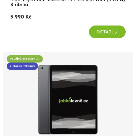
Stříbrná
5 990 Kč
DETAIL
Použitý produkt: A-
+ Dárek zdarma