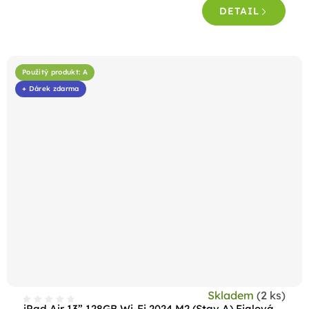
DETAIL
Použitý produkt: A
+ Dárek zdarma
Skladem
(2 ks)
iPad Air 13” 128GB Wi-Fi 2024 M2 (Stav A) Fialová