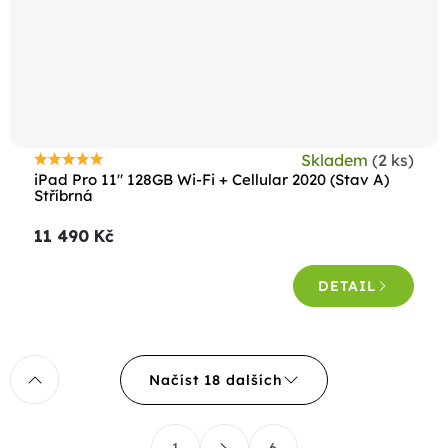
Skladem
(2 ks)
Průměrné
iPad Pro 11" 128GB Wi-Fi + Cellular 2020 (Stav A)
hodnocení
Stříbrná
produktu
11 490 Kč
je
4,8
DETAIL
z
5
hvězdiček.
O
Načíst 18 dalších
v
l
S
á