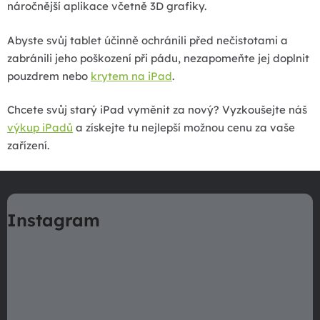
náročnější aplikace včetně 3D grafiky.
Abyste svůj tablet účinně ochránili před nečistotami a
zabránili jeho poškození při pádu, nezapomeňte jej doplnit
pouzdrem nebo
krytem na iPad
.
Chcete svůj starý iPad vyměnit za nový? Vyzkoušejte náš
výkup iPadů
a získejte tu nejlepší možnou cenu za vaše
zařízení.
Z
á
Instagram
p
a
t
í