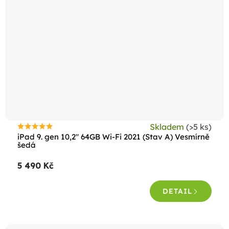
Skladem
(>5 ks)
Průměrné
iPad 9. gen 10,2" 64GB Wi-Fi 2021 (Stav A) Vesmírně
hodnocení
šedá
produktu
5 490 Kč
je
4,5
DETAIL
z
5
hvězdiček.