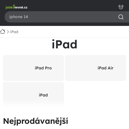
Přejít
na
obsah
Domů
iPad
iPad
iPad Pro
iPad Air
iPad
Nejprodávanější