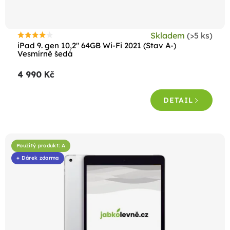
Skladem
(>5 ks)
Průměrné
iPad 9. gen 10,2" 64GB Wi-Fi 2021 (Stav A-)
hodnocení
Vesmírně šedá
produktu
4 990 Kč
je
4,4
DETAIL
z
5
hvězdiček.
Použitý produkt: A
+ Dárek zdarma