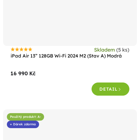
Skladem
(5 ks)
Průměrné
iPad Air 13” 128GB Wi-Fi 2024 M2 (Stav A) Modrá
hodnocení
produktu
16 990 Kč
je
4,6
DETAIL
z
5
hvězdiček.
Použitý produkt: A-
+ Dárek zdarma