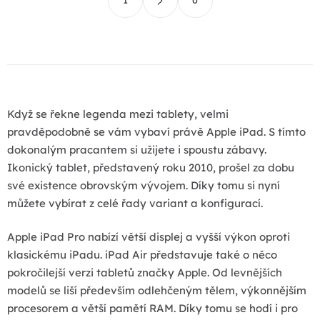
1
6
t
d
r
a
á
c
n
k
í
o
p
v
r
á
Když se řekne legenda mezi tablety, velmi
v
n
pravděpodobně se vám vybaví právě Apple iPad. S tímto
k
í
dokonalým pracantem si užijete i spoustu zábavy.
y
Ikonický tablet, představený roku 2010, prošel za dobu
v
své existence obrovským vývojem. Díky tomu si nyní
ý
můžete vybírat z celé řady variant a konfigurací.
p
i
Apple iPad Pro nabízí větší displej a vyšší výkon oproti
s
klasickému iPadu. iPad Air představuje také o něco
u
pokročilejší verzi tabletů značky Apple. Od levnějších
modelů se liší především odlehčeným tělem, výkonnějším
procesorem a větší pamětí RAM. Díky tomu se hodí i pro