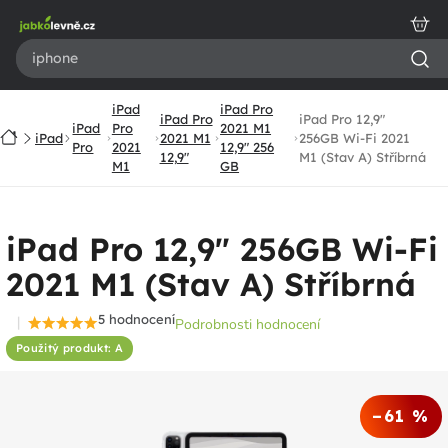
Přejít
na
obsah
iPad
iPad Pro
iPad Pro
iPad Pro 12,9"
iPad
Pro
2021 M1
Domů
iPad
2021 M1
256GB Wi-Fi 2021
Pro
2021
12,9" 256
12,9"
M1 (Stav A) Stříbrná
M1
GB
iPad Pro 12,9" 256GB Wi-Fi
2021 M1 (Stav A) Stříbrná
5 hodnocení
Podrobnosti hodnocení
Průměrné
Použitý produkt: A
hodnocení
produktu
je
–61 %
5,0