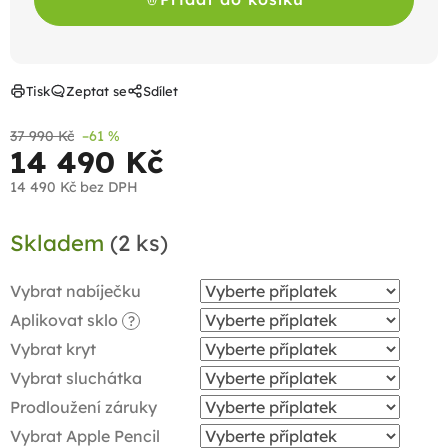
Tisk
Zeptat se
Sdílet
37 990 Kč
–61 %
14 490 Kč
14 490 Kč
bez DPH
Měrná
Skladem
(2 ks)
cena:
Vybrat nabíječku
Aplikovat sklo
?
Vybrat kryt
Vybrat sluchátka
Prodloužení záruky
Vybrat Apple Pencil