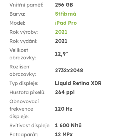
Vnitřní paměť
:
256 GB
Barva
:
Stříbrná
Model
:
iPad Pro
Rok výroby
:
2021
Rok vydání
:
2021
Velikost
12,9"
obrazovky
:
Rozlišení
2732x2048
obrazovky
:
Typ displeje
:
Liquid Retina XDR
Hustota pixelů
:
264 ppi
Obnovovací
frekvence
120 Hz
displeje
:
Svítivost displeje
:
1 600 Nitů
Fotoaparát
:
12 MPx