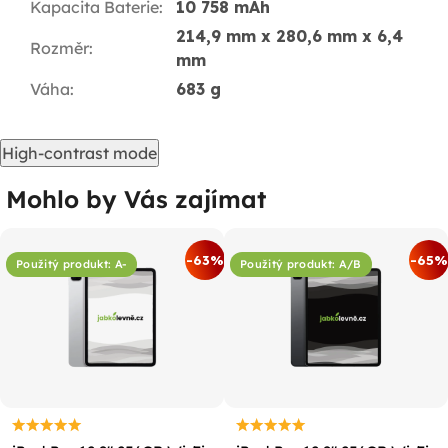
Kapacita Baterie
:
10 758 mAh
214,9 mm x 280,6 mm x 6,4
Rozměr
:
mm
Váha
:
683 g
High-contrast mode
Mohlo by Vás zajímat
%
-63%
-65%
Použitý produkt: A-
Použitý produkt: A/B