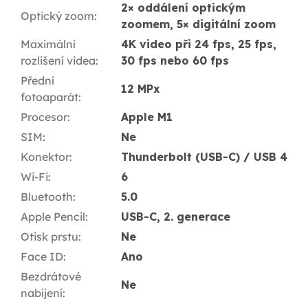
2× oddálení optickým
Optický zoom
:
zoomem, 5× digitální zoom
Maximální
4K video při 24 fps, 25 fps,
rozlišení videa
:
30 fps nebo 60 fps
Přední
12 MPx
fotoaparát
:
Procesor
:
Apple M1
SIM
:
Ne
Konektor
:
Thunderbolt (USB-C) / USB 4
Wi-Fi
:
6
Bluetooth
:
5.0
Apple Pencil
:
USB-C, 2. generace
Otisk prstu
:
Ne
Face ID
:
Ano
Bezdrátové
Ne
nabíjení
: