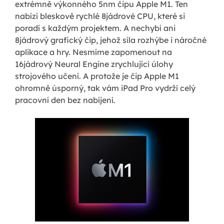
extrémně výkonného 5nm čipu Apple M1. Ten
nabízí bleskově rychlé 8jádrové CPU, které si
poradí s každým projektem. A nechybí ani
8jádrový grafický čip, jehož síla rozhýbe i náročné
aplikace a hry. Nesmíme zapomenout na
16jádrový Neural Engine zrychlující úlohy
strojového učení. A protože je čip Apple M1
ohromně úsporný, tak vám iPad Pro vydrží celý
pracovní den bez nabíjení.