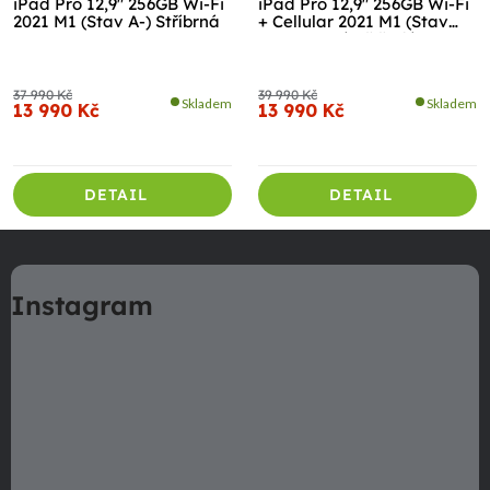
iPad Pro 12,9" 256GB Wi-Fi
iPad Pro 12,9" 256GB Wi-Fi
2021 M1 (Stav A-) Stříbrná
+ Cellular 2021 M1 (Stav
A/B) Vesmírně šedá
37 990 Kč
39 990 Kč
Skladem
Skladem
13 990 Kč
13 990 Kč
DETAIL
DETAIL
Z
á
Instagram
p
a
t
í