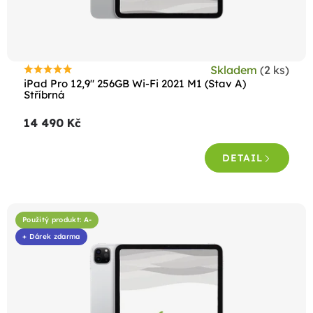
u
k
t
Skladem
(2 ks)
ů
Průměrné
iPad Pro 12,9" 256GB Wi-Fi 2021 M1 (Stav A)
hodnocení
Stříbrná
produktu
14 490 Kč
je
5,0
DETAIL
z
5
hvězdiček.
Použitý produkt: A-
+ Dárek zdarma