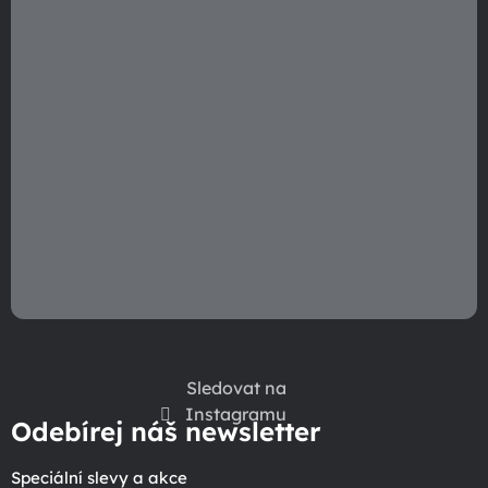
r
v
k
y
v
ý
p
i
s
u
Sledovat na
Instagramu
Odebírej náš newsletter
Speciální slevy a akce