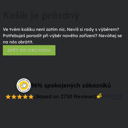
Košík je prázdný
Ve tvém košíku není zatím nic. Nevíš si rady s výběrem?
Potřebuješ poradit při výběr nového zařízení? Neváhej se
na nás obrátit.
ZPĚT DO OBCHODU
96% spokojených zákazníků
(Based on 2750 Reviews)