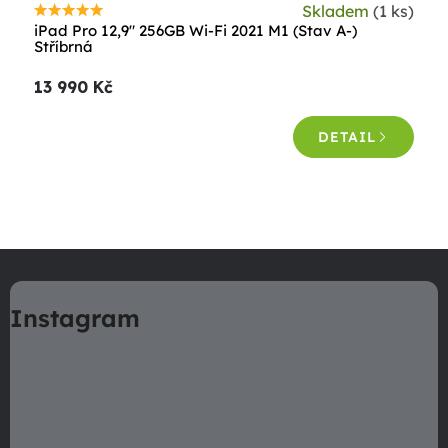
Skladem
(1 ks)
Průměrné
iPad Pro 12,9" 256GB Wi-Fi 2021 M1 (Stav A-)
hodnocení
Stříbrná
produktu
13 990 Kč
je
4,5
DETAIL
z
5
hvězdiček.
O
v
Z
l
á
á
Instagram
p
d
a
a
c
t
í
í
p