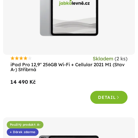
Skladem
(2 ks)
Průměrné
iPad Pro 12,9" 256GB Wi-Fi + Cellular 2021 M1 (Stav
hodnocení
A-) Stříbrná
produktu
14 490 Kč
je
4,3
DETAIL
z
5
hvězdiček.
Použitý produkt: A-
+ Dárek zdarma