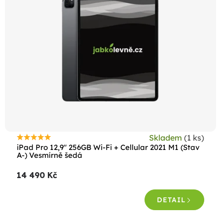
Skladem
(1 ks)
Průměrné
iPad Pro 12,9" 256GB Wi-Fi + Cellular 2021 M1 (Stav
hodnocení
A-) Vesmírně šedá
produktu
14 490 Kč
je
5,0
DETAIL
z
5