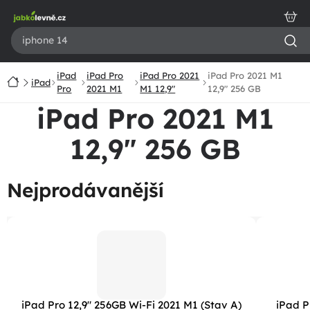
Přejít
na
obsah
iPad
iPad Pro
iPad Pro 2021
iPad Pro 2021 M1
Domů
iPad
Pro
2021 M1
M1 12,9"
12,9" 256 GB
iPad Pro 2021 M1
12,9" 256 GB
Nejprodávanější
iPad Pro 12,9" 256GB Wi-Fi 2021 M1 (Stav A)
iPad P