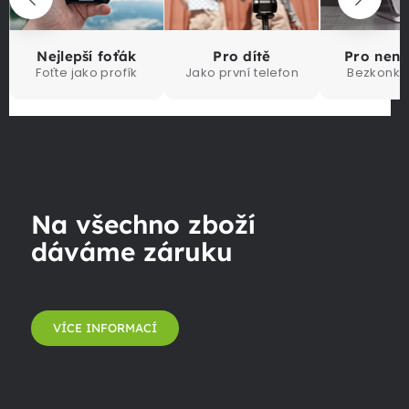
Nejlepší foťák
Pro dítě
Pro nen
Foťte jako profík
Jako první telefon
Bezkonku
Na všechno zboží
dáváme záruku
VÍCE INFORMACÍ