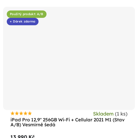
hvězdiček.
Použitý produkt: A/B
+ Dárek zdarma
Skladem
(1 ks)
Průměrné
iPad Pro 12,9" 256GB Wi-Fi + Cellular 2021 M1 (Stav
hodnocení
A/B) Vesmírně šedá
produktu
13 990 Kč