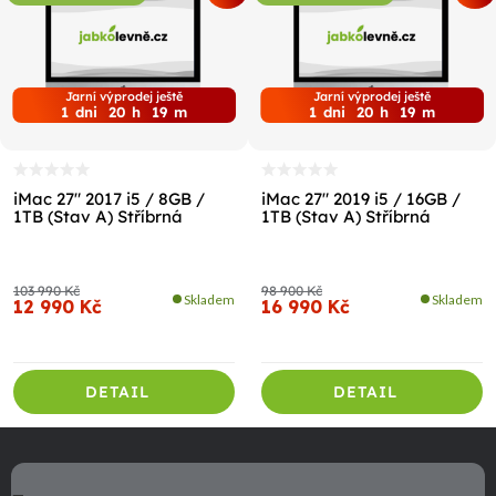
Jarní výprodej ještě
Jarní výprodej ještě
1
dni
20
h
19
m
1
dni
20
h
19
m
iMac 27" 2017 i5 / 8GB /
iMac 27" 2019 i5 / 16GB /
1TB (Stav A) Stříbrná
1TB (Stav A) Stříbrná
103 990 Kč
98 900 Kč
Skladem
Skladem
12 990 Kč
16 990 Kč
DETAIL
DETAIL
Z
á