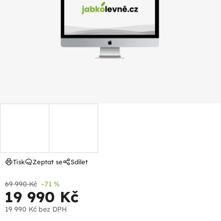
5
hvězdiček.
Tisk
Zeptat se
Sdílet
69 990 Kč
–71 %
19 990 Kč
19 990 Kč
bez DPH