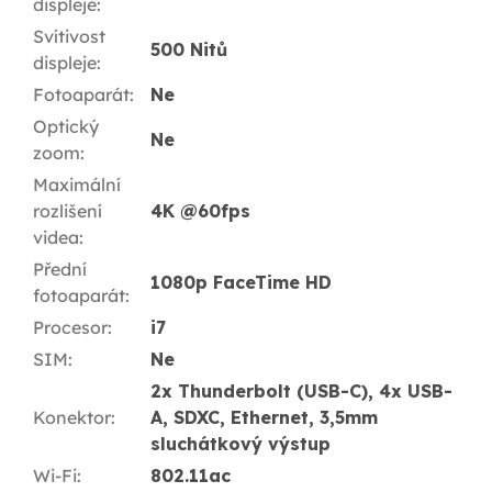
displeje
:
Svítivost
500 Nitů
displeje
:
Fotoaparát
:
Ne
Optický
Ne
zoom
:
Maximální
rozlišení
4K @60fps
videa
:
Přední
1080p FaceTime HD
fotoaparát
:
Procesor
:
i7
SIM
:
Ne
2x Thunderbolt (USB-C), 4x USB-
Konektor
:
A, SDXC, Ethernet, 3,5mm
sluchátkový výstup
Wi-Fi
:
802.11ac