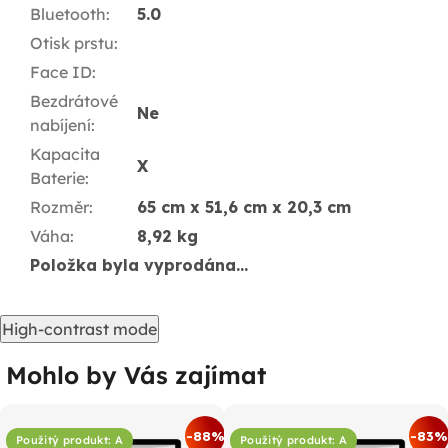
Bluetooth
:
5.0
Otisk prstu
:
Face ID
:
Bezdrátové
Ne
nabíjení
:
Kapacita
X
Baterie
:
Rozměr
:
65 cm x 51,6 cm x 20,3 cm
Váha
:
8,92 kg
Položka byla vyprodána…
High-contrast mode
Mohlo by Vás zajímat
%
-88%
-83%
Použitý produkt: A
Použitý produkt: A