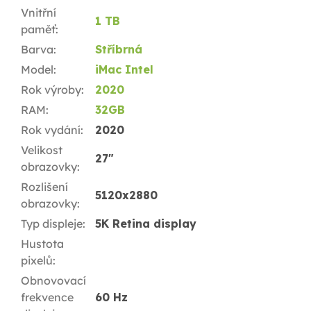
Vnitřní
1 TB
paměť
:
Barva
:
Stříbrná
Model
:
iMac Intel
Rok výroby
:
2020
RAM
:
32GB
Rok vydání
:
2020
Velikost
27"
obrazovky
:
Rozlišení
5120x2880
obrazovky
:
Typ displeje
:
5K Retina display
Hustota
pixelů
:
Obnovovací
frekvence
60 Hz