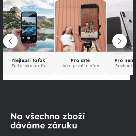
Nejlepší foťák
Pro dítě
Pro nen
Foťte jako profík
Jako první telefon
Bezkonku
Na všechno zboží
dáváme záruku