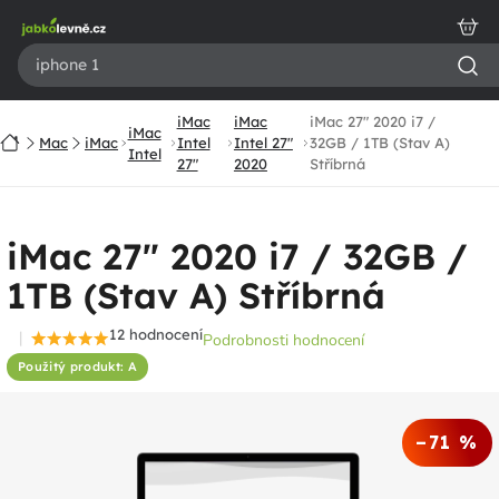
Přejít
na
obsah
iMac
iMac
iMac 27" 2020 i7 /
iMac
Domů
Mac
iMac
Intel
Intel 27"
32GB / 1TB (Stav A)
Intel
27"
2020
Stříbrná
iMac 27" 2020 i7 / 32GB /
1TB (Stav A) Stříbrná
12 hodnocení
Podrobnosti hodnocení
Průměrné
Použitý produkt: A
hodnocení
produktu
je
–71 %
4,7
z