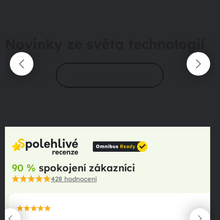
Novinky ze světa technologií
Přejít do magazínu
90 %
spokojení zákazníci
428
hodnocení
maximální spokojenost