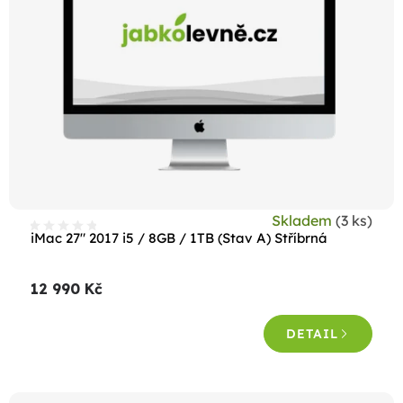
s
p
r
o
d
u
k
t
Skladem
(3 ks)
ů
iMac 27" 2017 i5 / 8GB / 1TB (Stav A) Stříbrná
12 990 Kč
DETAIL