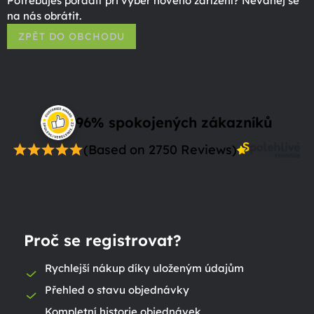
Potřebuješ poradit při výběr nového zařízení? Neváhej se
na nás obrátit.
ZPĚT DO OBCHODU
96% spokojených zákazníků
(Based on 2750 Reviews)
Proč se registrovat?
Rychlejší nákup díky uloženým údajům
Přehled o stavu objednávky
Kompletní historie objednávek