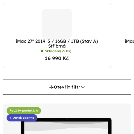
iMac 27" 2019 i5 / 16GB / 1TB (Stav A)
iMac
Stříbrná
Skladem
(>5 ks)
16 990 Kč
Otevřít filtr
V
ý
Použitý produkt: A
+ Dárek zdarma
p
i