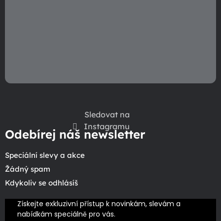
ý
p
i
s
u
Sledovat na
Instagramu
Odebírej náš newsletter
Speciální slevy a akce
Žádný spam
Kdykoliv se odhlásíš
Získejte exkluzivní přístup k novinkám, slevám a 
nabídkám speciálně pro vás.