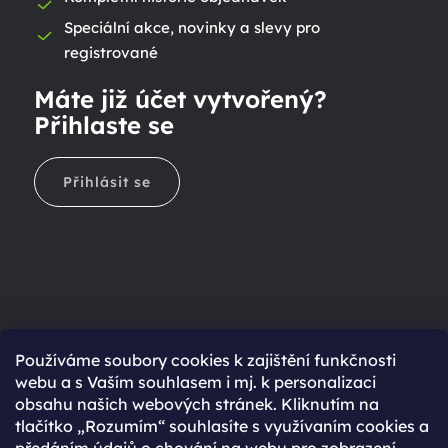
Speciální akce, novinky a slevy pro
registrované
Máte již účet vytvořený?
Přihlaste se
Přihlásit se
Ještě nemáte účet?
Používáme soubory cookies k zajištění funkčnosti
webu a s Vaším souhlasem i mj. k personalizaci
Rychlejší nákup díky uloženým údajům
obsahu našich webových stránek. Kliknutím na
Přehled o stavu objednávky
tlačítko „Rozumím“ souhlasíte s využívaním cookies a