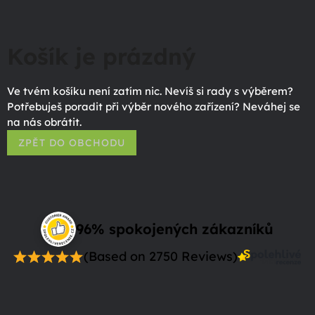
Košík je prázdný
Ve tvém košíku není zatím nic. Nevíš si rady s výběrem?
Potřebuješ poradit při výběr nového zařízení? Neváhej se
na nás obrátit.
ZPĚT DO OBCHODU
96% spokojených zákazníků
(Based on 2750 Reviews)