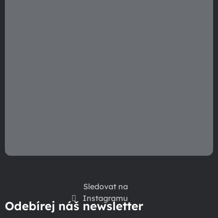
p
r
v
k
y
v
ý
p
i
s
u
Sledovat na
Instagramu
Odebírej náš newsletter