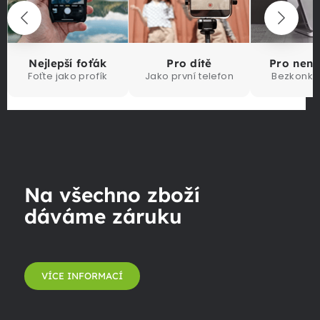
Nejlepší foťák
Pro dítě
Pro nen
Foťte jako profík
Jako první telefon
Bezkonku
Na všechno zboží
dáváme záruku
VÍCE INFORMACÍ