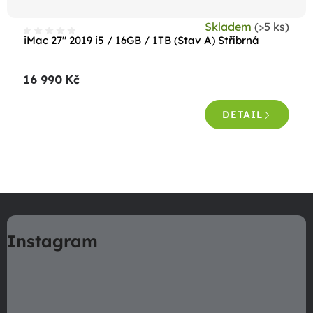
t
Skladem
(>5 ks)
ů
iMac 27" 2019 i5 / 16GB / 1TB (Stav A) Stříbrná
16 990 Kč
DETAIL
O
v
Z
l
á
á
Instagram
p
d
a
a
c
t
í
í