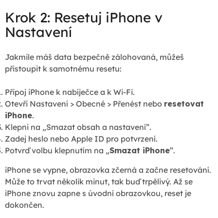
Krok 2: Resetuj iPhone v
Nastavení
Jakmile máš data bezpečně zálohovaná, můžeš
přistoupit k samotnému resetu:
Připoj iPhone k nabíječce a k Wi-Fi.
Otevři Nastavení > Obecné > Přenést nebo
resetovat
iPhone
.
Klepni na „Smazat obsah a nastavení”.
Zadej heslo nebo Apple ID pro potvrzení.
Potvrď volbu klepnutím na „
Smazat iPhone
”.
iPhone se vypne, obrazovka zčerná a začne resetování.
Může to trvat několik minut, tak buď trpělivý. Až se
iPhone znovu zapne s úvodní obrazovkou, reset je
dokončen.