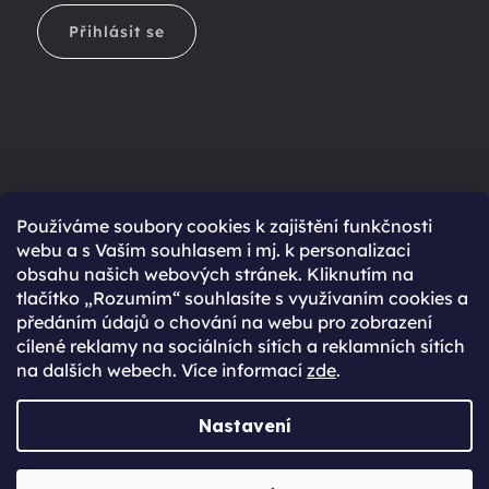
Přihlásit se
Ještě nemáte účet?
Používáme soubory cookies k zajištění funkčnosti
webu a s Vaším souhlasem i mj. k personalizaci
Rychlejší nákup díky uloženým údajům
obsahu našich webových stránek. Kliknutím na
Přehled o stavu objednávky
tlačítko „Rozumím“ souhlasíte s využívaním cookies a
předáním údajů o chování na webu pro zobrazení
Kompletní historie objednávek
cílené reklamy na sociálních sítích a reklamních sítích
Speciální akce, novinky a slevy pro registrované
na dalších webech. Více informací
zde
.
REGISTROVAT SE
Nastavení
Vytvořil Shoptet Premium