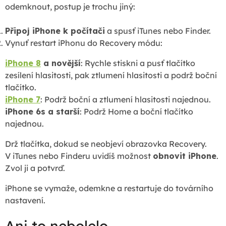
odemknout, postup je trochu jiný:
Připoj iPhone k počítači
a spusť iTunes nebo Finder.
Vynuť restart iPhonu do Recovery módu:
iPhone 8
a novější
: Rychle stiskni a pusť tlačítko
zesílení hlasitosti, pak ztlumení hlasitosti a podrž boční
tlačítko.
iPhone 7
: Podrž boční a ztlumení hlasitosti najednou.
iPhone 6s a starší
: Podrž Home a boční tlačítko
najednou.
Drž tlačítka, dokud se neobjeví obrazovka Recovery.
V iTunes nebo Finderu uvidíš možnost
obnovit iPhone
.
Zvol ji a potvrď.
iPhone se vymaže, odemkne a restartuje do továrního
nastavení.
Ani to nebolelo