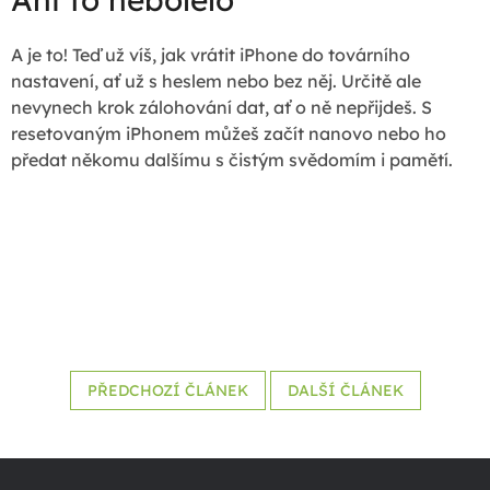
A je to! Teď už víš, jak vrátit iPhone do továrního
nastavení, ať už s heslem nebo bez něj. Určitě ale
nevynech krok zálohování dat, ať o ně nepřijdeš. S
resetovaným iPhonem můžeš začít nanovo nebo ho
předat někomu dalšímu s čistým svědomím i pamětí.
PŘEDCHOZÍ ČLÁNEK
DALŠÍ ČLÁNEK
Z