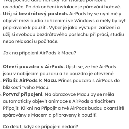
ovladače. Po dokončení instalace je párování hotové.
Užij si bezdrátový poslech.
AirPods by se nyní měly
objevit mezi audio zařízeními ve Windows a měly by být
připravené k použití. Vyber je jako výstupní zařízení a
užij si svobodu bezdrátového poslechu při práci, studiu
nebo relaxaci u počítače.
Jak na připojení AirPods k Macu?
Otevři pouzdro s AirPods.
Ujisti se, že tvé AirPods
jsou v nabíjecím pouzdru a že pouzdro je otevřené.
Přibliž AirPods k Macu.
Přines pouzdro s AirPods do
blízkosti tvého Macu.
Potvrď připojení
. Na obrazovce Macu by se měla
automaticky objevit animace s AirPods a tlačítkem
Připojit. Klikni na Připojit a tvé AirPods budou okamžitě
spárovány s Macem a připraveny k použití.
Co dělat, když se připojení nedaří?