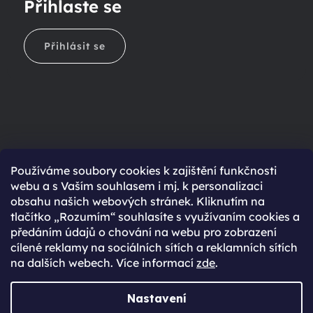
Přihlaste se
Přihlásit se
Ještě nemáte účet?
Používáme soubory cookies k zajištění funkčnosti
webu a s Vaším souhlasem i mj. k personalizaci
Rychlejší nákup díky uloženým údajům
obsahu našich webových stránek. Kliknutím na
Přehled o stavu objednávky
tlačítko „Rozumím“ souhlasíte s využívaním cookies a
předáním údajů o chování na webu pro zobrazení
Kompletní historie objednávek
cílené reklamy na sociálních sítích a reklamních sítích
Speciální akce, novinky a slevy pro registrované
na dalších webech. Více informací
zde
.
REGISTROVAT SE
Nastavení