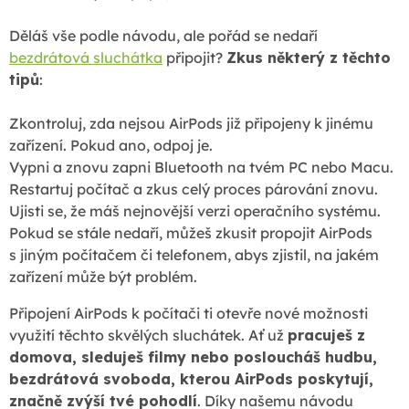
Děláš vše podle návodu, ale pořád se nedaří
bezdrátová sluchátka
připojit?
Zkus některý z těchto
tipů
:
Zkontroluj, zda nejsou AirPods již připojeny k jinému
zařízení. Pokud ano, odpoj je.
Vypni a znovu zapni Bluetooth na tvém PC nebo Macu.
Restartuj počítač a zkus celý proces párování znovu.
Ujisti se, že máš nejnovější verzi operačního systému.
Pokud se stále nedaří, můžeš zkusit propojit AirPods
s jiným počítačem či telefonem, abys zjistil, na jakém
zařízení může být problém.
Připojení AirPods k počítači ti otevře nové možnosti
využití těchto skvělých sluchátek. Ať už
pracuješ z
domova, sleduješ filmy nebo posloucháš hudbu,
bezdrátová svoboda, kterou AirPods poskytují,
značně zvýší tvé pohodlí
. Díky našemu návodu