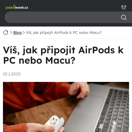
Přejít
na
obsah
Domů
Blog
Víš, jak připojit AirPods k PC nebo Macu?
Víš, jak připojit AirPods k
PC nebo Macu?
10.1.2025