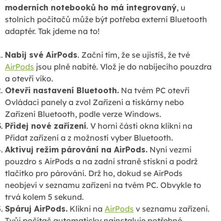
moderních notebooků ho má integrovaný
, u
stolních počítačů může být potřeba externí Bluetooth
adaptér. Tak jdeme na to!
Nabij své AirPods
. Začni tím, že se ujistíš, že tvé
AirPods
jsou plně nabité. Vlož je do nabíjecího pouzdra
a otevři víko.
Otevři nastavení Bluetooth.
Na tvém PC otevři
Ovládací panely a zvol Zařízení a tiskárny nebo
Zařízení Bluetooth, podle verze Windows.
Přidej nové zařízení
. V horní části okna klikni na
Přidat zařízení a z možností vyber Bluetooth.
Aktivuj režim párování na AirPods.
Nyní vezmi
pouzdro s AirPods a na zadní straně stiskni a podrž
tlačítko pro párování. Drž ho, dokud se AirPods
neobjeví v seznamu zařízení na tvém PC. Obvykle to
trvá kolem 5 sekund.
Spáruj AirPods.
Klikni na
AirPods
v seznamu zařízení.
Tvůj počítač automaticky nainstaluje potřebné