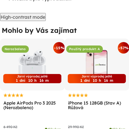
High-contrast mode
Mohlo by Vás zajímat
-15%
-57%
Nerozbaleno
Použitý produkt: A
Jarní výprodej ještě
Jarní výprodej ještě
1
dni
10
h
16
m
1
dni
10
h
16
m
Apple AirPods Pro 3 2025
iPhone 15 128GB (Stav A)
(Nerozbaleno)
Růžová
6 490 Kč
29 990 Kč