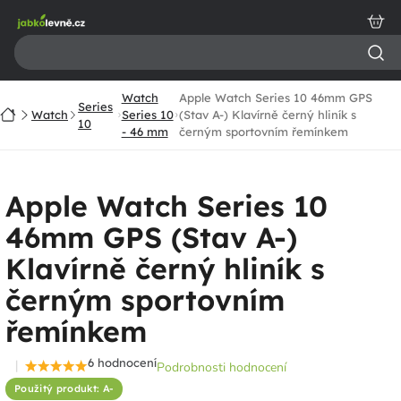
Přejít
na
obsah
Watch
Apple Watch Series 10 46mm GPS
Series
Domů
Watch
Series 10
(Stav A-) Klavírně černý hliník s
10
- 46 mm
černým sportovním řemínkem
Apple Watch Series 10
46mm GPS (Stav A-)
Klavírně černý hliník s
černým sportovním
řemínkem
6 hodnocení
Podrobnosti hodnocení
Průměrné
Použitý produkt: A-
hodnocení