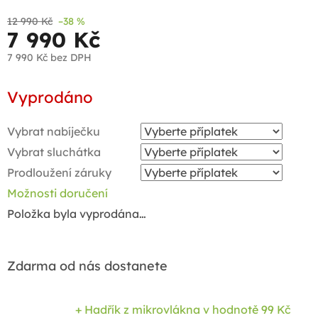
12 990 Kč
–38 %
7 990 Kč
7 990 Kč
bez DPH
Měrná
Vyprodáno
cena:
Vybrat nabíječku
Vybrat sluchátka
Prodloužení záruky
Možnosti doručení
Položka byla vyprodána…
Zdarma od nás dostanete
+ Hadřík z mikrovlákna
v hodnotě 99 Kč