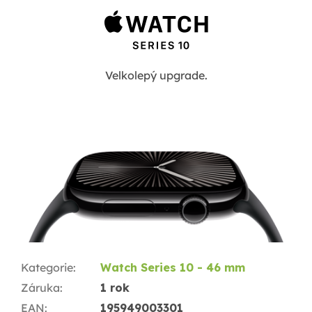
Velkolepý upgrade.
Kategorie
:
Watch Series 10 - 46 mm
Záruka
:
1 rok
EAN
:
195949003301