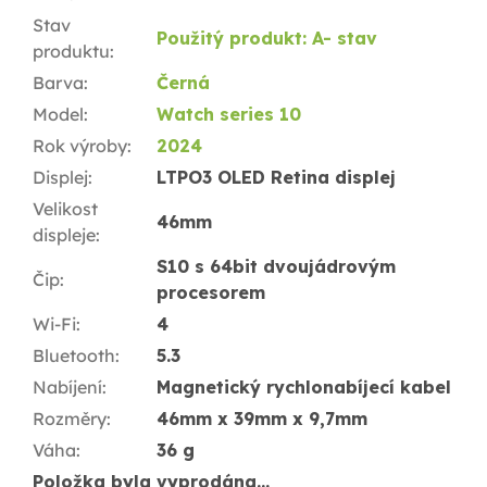
Stav
Použitý produkt: A- stav
produktu
:
Barva
:
Černá
Model
:
Watch series 10
Rok výroby
:
2024
Displej
:
LTPO3 OLED Retina displej
Velikost
46mm
displeje
:
S10 s 64bit dvoujádrovým
Čip
:
procesorem
Wi-Fi
:
4
Bluetooth
:
5.3
Nabíjení
:
Magnetický rychlonabíjecí kabel
Rozměry
:
46mm x 39mm x 9,7mm
Váha
:
36 g
Položka byla vyprodána…