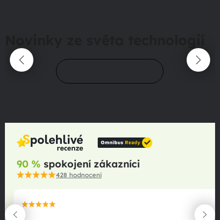
Novinky ze světa technologií
Přejít do magazínu
90 %
spokojení zákazníci
428
hodnocení
maximální spokojenost